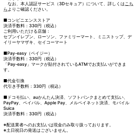
なお、本人認証サービス（3Dセキュア）について、詳しくは
こち
ら
よりご確認ください。
■コンビニエンスストア
決済手数料：330円（税込）
ご利用いただける店舗：
セブンイレブン、ローソン、ファミリーマート、ミニストップ、デ
イリーヤマザキ、セイコーマート
■Pay-easy（ペイジー）
決済手数料：330円（税込）
「Pay-easy」マークが貼付されているATMでお支払いができま
す。
■代金引換
代引き手数料：330円（税込）
■ドコモ払い、auかんたん決済、ソフトバンクまとめて支払い、
PayPay、ペイパル、Apple Pay、メルペイネット決済、モバイル
Suica
決済手数料：330円（税込）
※配送業者へのお支払いは現金のみ取り扱っております。
※土日祝日の発送はございません。