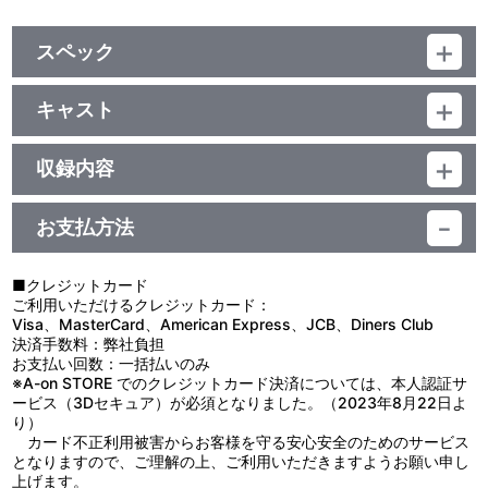
スペック
品番：LACA-15162
ジャンル：国内アニメ音楽
キャスト
アルバム
平川大輔
CD+DVD／26分
収録内容
お支払方法
視聴する
■クレジットカード
ご利用いただけるクレジットカード：
＜収録曲＞
Visa、MasterCard、American Express、JCB、Diners Club
決済手数料：弊社負担
1：Ｃｌｕｍｓｙ Ｈｅａｖｅｎ
お支払い回数：一括払いのみ
2：ＯＮＥ
※A-on STORE でのクレジットカード決済については、本人認証サ
3：ｗｉｔｈ ＹＯＵ
ービス（3Dセキュア）が必須となりました。（2023年8月22日よ
4：プリズム
り）
5：共犯者
カード不正利用被害からお客様を守る安心安全のためのサービス
6：明日への手紙
となりますので、ご理解の上、ご利用いただきますようお願い申し
上げます。
1：共犯者 （Ｍｕｓｉｃ Ｃｌｉｐ）