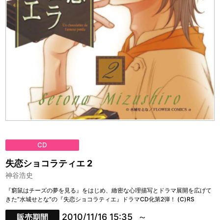
CD
失恋ショコラティエ 2
神谷浩史
『窮鼠はチーズの夢を見る』をはじめ、緻密な心理描写とドラマ展開を広げて
きた“水城せとな”の『失恋ショコラティエ』ドラマCD化第2弾！ (C)RS
2010/11/16 15:35
販売期間