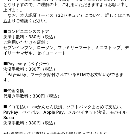
となりますので、ご理解の上、ご利用いただきますようお願い申し
上げます。
なお、本人認証サービス（3Dセキュア）について、詳しくは
こち
ら
よりご確認ください。
■コンビニエンスストア
決済手数料：330円（税込）
ご利用いただける店舗：
セブンイレブン、ローソン、ファミリーマート、ミニストップ、デ
イリーヤマザキ、セイコーマート
■Pay-easy（ペイジー）
決済手数料：330円（税込）
「Pay-easy」マークが貼付されているATMでお支払いができま
す。
■代金引換
代引き手数料：330円（税込）
■ドコモ払い、auかんたん決済、ソフトバンクまとめて支払い、
PayPay、ペイパル、Apple Pay、メルペイネット決済、モバイル
Suica
決済手数料：330円（税込）
※配送業者へのお支払いは現金のみ取り扱っております。