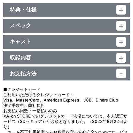
特典・仕様
他、仕様
スペック
描き下ろしジャケット
品番：LACA-15097
ジャンル：国内アニメ音楽
キャスト
アルバム
下野紘(小動爽太)/神谷浩史(オリヴィエ)/葉月絵理乃(サエコ)/生天目
／77分
仁美(井上薫子)/渡邊明乃(小動まつり)/諏訪部順一(六道誠之助)/小清
収録内容
水亜美(加藤えれな)
お支払方法
視聴する
■クレジットカード
ご利用いただけるクレジットカード：
＜収録曲＞
Visa、MasterCard、American Express、JCB、Diners Club
決済手数料：弊社負担
1：失恋ショコラティエ ２ 第１話
お支払い回数：一括払いのみ
2：失恋ショコラティエ ２ 第２話
※A-on STORE でのクレジットカード決済については、本人認証サ
3：失恋ショコラティエ ２ 第３話
ービス（3Dセキュア）が必須となりました。（2023年8月22日よ
4：キャストコメント
り）
カード不正利用被害からお客様を守る安心安全のためのサービス