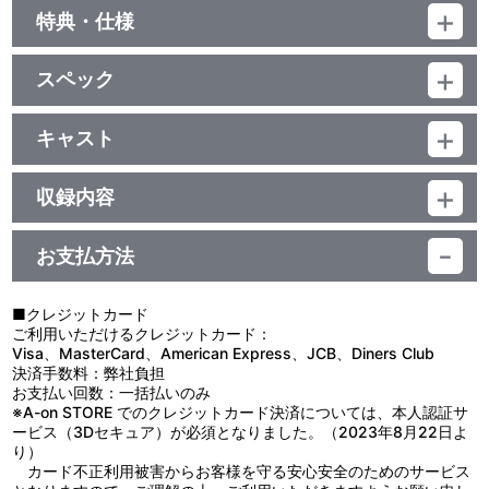
特典・仕様
期間限定特典
スペック
Special Live 2019先行予約案内封入
品番：LABX-8284
ジャンル：邦楽
キャスト
映像特典収録
邦画
JAM Project
本編ディスク＋特典ディスク／331分
収録内容
他、仕様
スリーブケース
＜収録曲＞
お支払方法
1：ＴＯＫＹＯ ＤＩＶＥ
2：ＥＭＧ
■クレジットカード
3：ＢＡＤ ＣＩＴＹ ～Ｗｅ’ｌｌ ｂｅ ａｌｒｉｇｈｔ！～
ご利用いただけるクレジットカード：
4：神ノ牙 ～Ｔｈｅ Ｆａｎｇ ｏｆ Ａｐｏｃａｌｙｐｓｅ～
Visa、MasterCard、American Express、JCB、Diners Club
5：勝利の未来
決済手数料：弊社負担
6：迷宮のプリズナー
お支払い回数：一括払いのみ
7：Ｄｉｖｉｎｅ ｌｏｖｅ
※A-on STORE でのクレジットカード決済については、本人認証サ
8：疾風になれ
ービス（3Dセキュア）が必須となりました。（2023年8月22日よ
9：星空のレクイエム
り）
10：アレクサンドリア
カード不正利用被害からお客様を守る安心安全のためのサービス
11：Ｂｅｌｉｅｖｅ ｉｎ ｍｙ ｅｘｉｓｔｅｎｃｅ