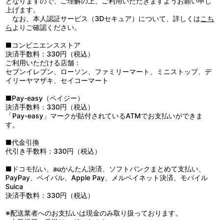
となりますので、ご理解の上、ご利用いただきますようお願い申し
12：Ｉ ＫＩＬＬ－イキル－
上げます。
13：Ｇｒｏｗｉｎｇ ｕｐ
なお、本人認証サービス（3Dセキュア）について、詳しくは
こち
14：シュワッチ！～キミを護りたい～
ら
よりご確認ください。
15：Ｅｖｅｒｙｔｈｉｎｇ
16：鋼のＷａｒｒｉｏｒｓ
■コンビニエンスストア
17：豪腕パンチ
決済手数料：330円（税込）
18：ＴＨＥ ＥＸＣＥＥＤＥＲ
ご利用いただける店舗：
19：Ｔｈｅ Ｂｒａｖｅ
セブンイレブン、ローソン、ファミリーマート、ミニストップ、デ
20：東京スキャンダル
イリーヤマザキ、セイコーマート
21：Ｓｈｉｎｉｎｇ Ｓｔｏｒｍ～烈火の如く～
22：Ｃｒｅｓｔ ｏｆ “Ｚ’ｓ”
■Pay-easy（ペイジー）
23：ＴＨＥ ＨＥＲＯ ！！ ～怒れる拳に火をつけろ～
決済手数料：330円（税込）
24：ＨＥＲＯ
「Pay-easy」マークが貼付されているATMでお支払いができま
25：Ｒｏｃｋｓ｜ＶＩＣＴＯＲＹ｜ＧＯＮＧ （メドレー）
す。
・01 Ｒｏｃｋｓ
・02 ＶＩＣＴＯＲＹ
■代金引換
・03 ＧＯＮＧ
代引き手数料：330円（税込）
26：ＳＫＩＬＬ
■ドコモ払い、auかんたん決済、ソフトバンクまとめて支払い、
1：Ｔｈｅ ｍａｋｉｎｇ ｏｆ『ＪＡＰＡＮ ＴＯＵＲ ２０１
PayPay、ペイパル、Apple Pay、メルペイネット決済、モバイル
７－２０１８ ＴＯＫＹＯ ＤＩＶＥ』
Suica
2：Ｔｈｅ ｍａｋｉｎｇ ｏｆ『ＡＳＩＡ ＴＯＵＲ ２０１
決済手数料：330円（税込）
８ ＴＯＫＹＯ ＤＩＶＥ』
3：『ＴＯＫＹＯ ＤＩＶＥ ＴＯＵＲ』ＴＨＥ ＥＮＤ ＭＥＥ
※配送業者へのお支払いは現金のみ取り扱っております。
ＴＩＮＧ