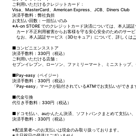
ご利用いただけるクレジットカード：
Visa、MasterCard、American Express、JCB、Diners Club
決済手数料：弊社負担
お支払い回数：一括払いのみ
※A-on STORE でのクレジットカード決済については、本人認
カード不正利用被害からお客様を守る安心安全のためのサービ
なお、本人認証サービス（3Dセキュア）について、詳しくは
■コンビニエンスストア
決済手数料：330円（税込）
ご利用いただける店舗：
セブンイレブン、ローソン、ファミリーマート、ミニストップ、
■Pay-easy（ペイジー）
決済手数料：330円（税込）
「Pay-easy」マークが貼付されているATMでお支払いができま
■代金引換
代引き手数料：330円（税込）
■ドコモ払い、auかんたん決済、ソフトバンクまとめて支払い、Pay
決済手数料：330円（税込）
※配送業者へのお支払いは現金のみ取り扱っております。
※土日祝日の発送はございません。