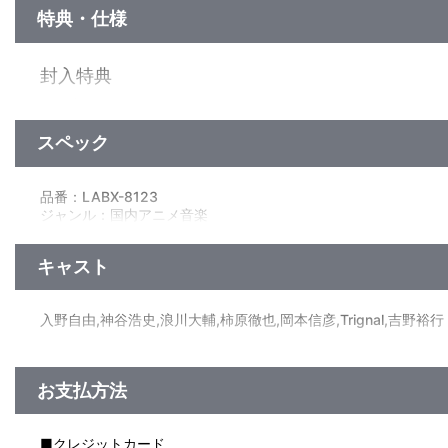
特典・仕様
封入特典
８Pブックレット
スペック
映像特典
※特典DISC（BDのみ）には「Making Movie Comment」を収録
品番：LABX-8123
ジャンル：国内アニメ音楽
Blu-ray 3枚組（本編DISC 2枚+特典DISC 1枚）
キャスト
入野自由,神谷浩史,浪川大輔,柿原徹也,岡本信彦,Trignal,吉野裕行
お支払方法
■クレジットカード