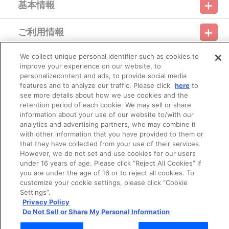
基本情報
※本商品の特典（５）～（８）については、通常版 Blu-ray Disc
（BCXA-0983）にも付属しております。
※本商品の特典（８）については、通常版 DVD （BCBA-4690）に
ご利用情報
も付属しております。
利用規約
特定商取引法に基づく表示
プライバシーポリシー
※BANDAI VISUAL CLUBのポイントサービスの対象はBD価格分の
みとなります。
We collect unique personal identifier such as cookies to
会員メニュー
※お客様都合よる決済後のキャンセルは出来かねます。
ご利用ガイド
サイトマップ
お問い合わせ
推奨環境
improve your experience on our website, to
プライバシーオプション
会社概要
※配送時の明細には「ＢＤ」と「グッズ」が別々の明細に記載され
personalizecontent and ads, to provide social media
ていますが、
その他のご案内
features and to analyze our traffic. Please click
here
to
グッズ「飾れる収納箱」の中に各種特典とＢＤ「機動戦士ガンダ
ログイン
会員規約
新規会員登録
Do Not Sell or Share My Personal Information
see more details about how we use cookies and the
ム THE ORIGIN III」が同梱されています。
retention period of each cookie. We may sell or share
公式X
バンダイナムコフィルムワークス
information about your use of our website to/with our
レーベル EMOTION
analytics and advertising partners, who may combine it
発売元 バンダイナムコフィルムワークス
with other information that you have provided to them or
販売元 バンダイナムコフィルムワークス
that they have collected from your use of their services.
(c)創通・サンライズ
However, we do not set and use cookies for our users
under 16 years of age. Please click “Reject All Cookies” if
you are under the age of 16 or to reject all cookies. To
customize your cookie settings, please click “Cookie
© Bandai Namco Filmworks Inc. All Rights Reserved.
Settings”.
Privacy Policy
Do Not Sell or Share My Personal Information