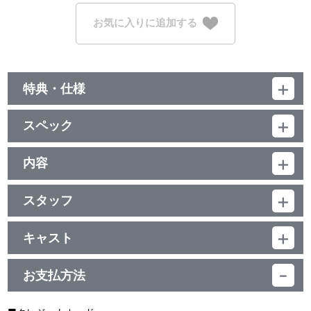
お気に入りに追加する
特典・仕様
特典
スペック
＜Collector's Edition 限定特典＞
（１）安彦良和 描き下ろし飾れる収納箱（LDサイズ、約32.8cm
品番：BDOT-0201
x 32.8cm）
ジャンル：オリジナルアニメ
内容
（２）安彦良和 絵コンテ集＆設定資料集（290P予定）
（本編約60分＋特典約15分）／DTS-HD Master Audio(5.1ch)・ﾘﾆ
（３）複製セル画＆原画集（10P）
制作年度：2016年
ｱPCM(ｽﾃﾚｵ)・DTS(ｽﾃﾚｵ)／AVC／BD50G／16:9<1080p High
（４）安彦良和 描き下ろし飾れる収納箱イラストシート
Definition>／日本語・英語音声収録／日本語・英語・仏語・韓国
スタッフ
【1話収録】
語・中国語繁体字(台湾・香港)・中国語簡体字字幕付(ON・OFF可
＜Collector's Edition ／ 通常版 共通特典＞
原作：矢立 肇・富野由悠季（「機動戦士ガンダム」より）／漫画
■第3話「暁の蜂起」
能)／カラー／（予）75分／全4巻
（５）安彦良和 コミックネームを使用した解説書(32P)
原作：安彦良和（KADOKAWA「機動戦士ガンダム THE ORIGIN」
宇宙世紀0074年。
キャスト
（６）安彦良和描き下ろしスリーブ
より）／アニメーションキャラクターデザイン：安彦良和・ことぶ
テキサス・コロニーを離れたエドワウ・マスは身分を偽り、シャ
（７）スタッフ・キャストオーディオコメンタリー
シャア・アズナブル：池田秀一／ガルマ・ザビ：柿原徹也／リノ・
きつかさ／オリジナルメカニカルデザイン：大河原邦男／メカニカ
ア・アズナブルとしてジオン自治共和国国防軍士官学校に入学す
（８）特製ブックレット (12P）
フェルナンデス：前野智昭／デギン・ソド・ザビ：浦山 迅／ギレ
ルデザイン：カトキハジメ・山根公利・明貴美加・アストレイズ／
る。
お支払方法
ン・ザビ:銀河万丈／ドズル・ザビ：三宅健太／キシリア・ザビ：渡
脚本：隅沢克之／演出：江上 潔／総作画監督：西村博之／メカニ
同期となったザビ家の御曹司ガルマと親交を深めるシャア。次第
※特典・仕様等は予告なく変更する場合がございます。
辺明乃／トレノフ・Y・ミノフスキー：坂東尚樹／ゼナ・ミア：茅
カル総作画監督：鈴木卓也／美術監督：東 潤一／美術設定：兒玉
に二人は学生たちからも一目置かれる存在になってゆく。
野愛衣／セイラ・マス：潘 めぐみ／テム・レイ：坂口候一／アム
陽平／軍装装備デザイン：草彅琢仁／ディスプレイデザイン：佐山
そして宇宙世紀0077年、ついに学生たちは独立をかけ地球連邦