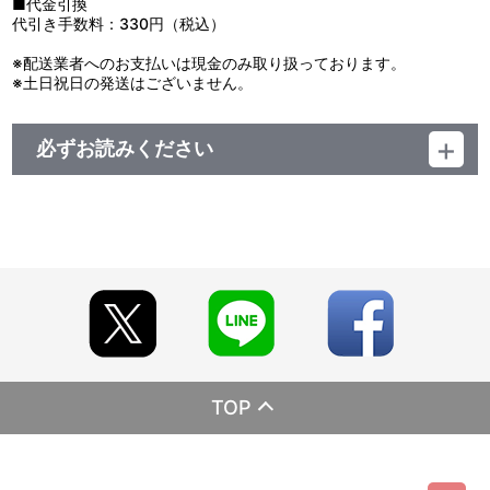
■代金引換
代引き手数料：330円（税込）
※配送業者へのお支払いは現金のみ取り扱っております。
※土日祝日の発送はございません。
必ずお読みください
【ご注意（必ずお読みください）】
※本商品は、イベント上映を実施する劇場にて販売される商品と同
じ仕様となります。
※本商品は、イベント上映を実施する劇場ならびに、バンダイビジ
ュアルクラブ、
プレミアムバンダイ内バンダイビジュアルクラブ支店 以外での販
売は予定しておりません。
※本商品は、初回限定生産となります。予約締切日以降のご注文に
ついては、在庫が無くなり次第終了となります。あらかじめご了承
ください。
※予約締切日以降のご注文については、ご注文日によってお届け日
が異なります。
TOP
また、配送地域や決済方法によってもお届け日が異なりますの
で、あらかじめご了承ください。
※配送地域は日本国内に限らせて頂きます。また、配送業者は佐川
急便となります。