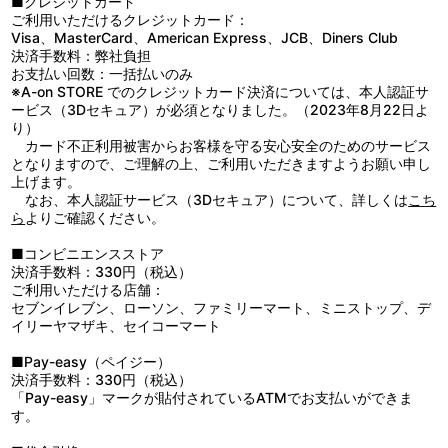
■クレジットカード
ロ・レイ：古谷 徹／ナレーション：大塚明夫
善則／SF考証：鹿野 司／色彩設計：安部なぎさ／撮影監督：葛山
軍治安部隊に対し武装蜂起する。
ご利用いただけるクレジットカード：
剛士／CGディレクター：井上喜一郎／編集：吉武将人／音響監
しかしそれはシャアの描く復讐への壮大なシナリオの幕開けでも
Visa、MasterCard、American Express、JCB、Diners Club
督：藤野貞義／音響効果：西村睦弘／音楽：服部隆之／監督：今西
あった……。
決済手数料：弊社負担
隆志／総監督：安彦良和／企画・製作：サンライズ
お支払い回数：一括払いのみ
――いま、歴史の歯車が回りだす！
※A-on STORE でのクレジットカード決済については、本人認証サ
※音楽：服部隆之の「隆」の正しいつくりの表記は、「攵」と
ービス（3Dセキュア）が必須となりました。（2023年8月22日よ
「生」の間に「一」が入ります。
り）
カード不正利用被害からお客様を守る安心安全のためのサービス
となりますので、ご理解の上、ご利用いただきますようお願い申し
上げます。
なお、本人認証サービス（3Dセキュア）について、詳しくは
こち
ら
よりご確認ください。
■コンビニエンスストア
決済手数料：330円（税込）
ご利用いただける店舗：
セブンイレブン、ローソン、ファミリーマート、ミニストップ、デ
イリーヤマザキ、セイコーマート
■Pay-easy（ペイジー）
決済手数料：330円（税込）
「Pay-easy」マークが貼付されているATMでお支払いができま
す。