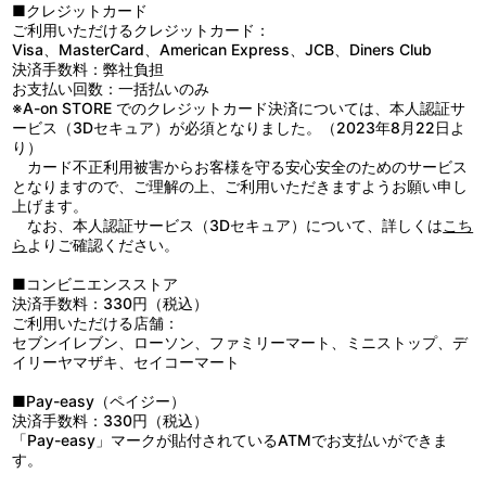
タ：泊 明日菜／ランガ：小林親弘／カイジン：斧 アツシ／ガビ
第10話 脚本：筆安一幸／絵コンテ：名村英敏／演出：谷澤篤金／
魔王レオン・クロムウェルによって、空襲に燃える東京から召喚
■クレジットカード
[出演] 岡咲美保（リムル役）、古川 慎（ベニマル役）、千本木
ル：福島 潤／トレイニー：田中理恵
総作画監督：桂 憲一郎／作画監督：塚本 歩・柳瀬譲二・二宮奈那
されたシズ。彼女はレオンによって上位精霊イフリートを憑依させ
ご利用いただけるクレジットカード：
彩花（シュナ役）、M・A・O（シオン役）、江口拓也（ソウエイ
子
られていた。そのイフリートがシズの体を乗っ取り、暴走を始め
Visa、MasterCard、American Express、JCB、Diners Club
役）
第11話 脚本：筆安一幸／絵コンテ：吉田泰三／演出：笹原嘉文／
る。
決済手数料：弊社負担
総作画監督：豆塚 隆／作画監督：松井啓一郎・小澤早依子
■第8話「受け継がれる想い」
お支払い回数：一括払いのみ
映像特典
第12話 脚本：筆安一幸／絵コンテ：名和宗則／演出：森 義博／
魔王レオンのもとにいたシズを救い出したのはある勇者だった。
※A-on STORE でのクレジットカード決済については、本人認証サ
総作画監督：豆塚 隆・桂 憲一郎／作画監督：梶浦紳一郎・小林利
その勇者のことを胸に、長い間、人々を救うために働いてきたシ
ービス（3Dセキュア）が必須となりました。（2023年8月22日よ
・ノンテロップOP＆ED
充・糸島雅彦・山内則康
ズ。そしてシズは今、最期の時を迎えようとしていた。シズはリム
り）
・PV（第3弾）
ルに最後の願いを伝える。
カード不正利用被害からお客様を守る安心安全のためのサービス
・CM（Blu-ray告知第2弾）
原作：川上泰樹・伏瀬・みっつばー「転生したらスライムだった
■第9話「大鬼族の襲撃」
となりますので、ご理解の上、ご利用いただきますようお願い申し
件」(講談社『月刊少年シリウス』連載)／監督：菊地康仁／副監
リムルたちの村の開発は着々と進んでいた。ひとり洞窟で新たな
上げます。
督：中山敦史／シリーズ構成：筆安一幸／キャラクターデザイン：
スキルを試していたリムルに救援要請が入る。駆けつけると、６人
なお、本人認証サービス（3Dセキュア）について、詳しくは
こち
他、仕様
江畑諒真／モンスターデザイン：岸田隆宏／美術監督：佐藤 歩／美
の大鬼族（オーガ）がいた。大鬼族（オーガ）は言う。「正体を現
ら
よりご確認ください。
・キャラクターデザイン江畑諒真描き下ろし収納BOX
術設定：藤瀬智康・佐藤正浩／色彩設計：斉藤麻記／撮影監督：佐
せ、邪悪な魔人め」
・漫画原作川上泰樹描き下ろしデジジャケット
藤 洋／グラフィックデザイナー：生原雄次／編集：神宮司由美／音
■第10話「オークロード」
■コンビニエンスストア
響監督：明田川 仁／音楽：Elements Garden／アニメーション制
大鬼族（オーガ）たちは、豚頭族（オーク）の軍勢に襲われた生
決済手数料：330円（税込）
作：エイトビット
き残りだった。豚頭族（オーク）たちは武装し、道化の仮面の魔人
ご利用いただける店舗：
も同道していたという。リムルは大鬼族（オーガ）に自分の部下に
セブンイレブン、ローソン、ファミリーマート、ミニストップ、デ
ならないかと持ちかける。
イリーヤマザキ、セイコーマート
■第11話「ガビル参上！」
大鬼族（オーガ）のベニマルたちを迎え入れ、さらに仲間が増え
■Pay-easy（ペイジー）
たリムルの村。そこに蜥蜴人族（リザードマン）のガビルがやって
決済手数料：330円（税込）
くる。ガビルは、豚頭族（オーク）の侵攻に怯えるゴブリンの村々
「Pay-easy」マークが貼付されているATMでお支払いができま
を従えようとしていたのだ。
す。
■第12話「狂いゆく歯車」