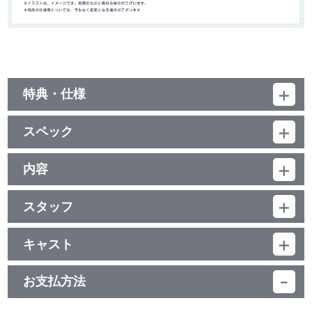
特典・仕様
特典
スペック
・原作伏瀬書き下ろし小説を収録した特製ブックレット（52P）
・アプリゲーム限定シリアルコード
品番：BCXA-1412
＜シリアルコード内容＞
ジャンル：TVアニメ
内容
【装備製造】希少素材セット×1
（本編142分＋特典5分）／ﾘﾆｱPCM(ｽﾃﾚｵ)／AVC／BD50G／
Blu-ray＆DVD購入者限定スカウトチケット[ver.2]×2
制作年度：2018年
16:9<1080p High Definition>／カラー／確147分／全4巻
Blu-ray＆DVD購入者限定スカウト[ver.2] キャラご指名券 ×
スタッフ
２
【6話収録】
※「転生したらスライムだった件～魔国連邦創世記（ロードオブテ
第7話 脚本：筆安一幸／絵コンテ：小島正士／演出：中山敦史／
サラリーマン三上悟は通り魔に刺され死亡し、気がつくと異世界
ンペスト）～」で使用できる限定シリアルコード
総作画監督：桂 憲一郎／作画監督：米澤 優
に転生していた。ただし、その姿はスライムだった！
キャスト
※シリアルコード有効期限：2020年3月31日（火）23：59まで
第8話 脚本：筆安一幸／絵コンテ：寺東克己／演出：堂山卓見／
リムルという新しいスライム人生を得て、さまざまな種族がうご
リムル：岡咲美保／大賢者：豊口めぐみ／ヴェルドラ：前野智昭／
総作画監督：豆塚 隆／作画監督：小澤早依子
めくこの世界に放り出され、「種族問わず楽しく暮らせる国作り」
シズ：花守ゆみり／ベニマル：古川 慎／シュナ：千本木彩花／シオ
第9話 脚本：筆安一幸／絵コンテ：寺東克己／演出：登坂 晋／総
を目指すことになる――！
お支払方法
音声特典
ン：M・A・O／ソウエイ：江口拓也／ハクロウ：大塚芳忠／クロ
作画監督：高岡じゅんいち／作画監督：酒井秀基・吉田正幸・和田
ベエ：柳田淳一／リグルド：山本兼平／リグル：石谷春貴／ゴブ
伸一
■第7話「爆炎の支配者」
・第10話 オーディオコメンタリー