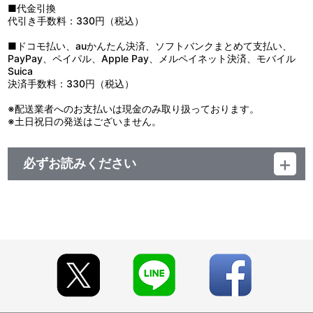
災厄の魔物・豚頭帝（オークロード）と、豚頭族（オーク）の軍
■代金引換
勢がジュラの森を席巻しようとしていた。この危機に動いたのは大
代引き手数料：330円（税込）
森林の管理者・樹妖精（ドライアド）のトレイニー。彼女は森で台
頭してきたリムルに目をつけていた。リムルに豚頭帝（オークロー
■ドコモ払い、auかんたん決済、ソフトバンクまとめて支払い、
ド）の討伐を依頼する。
PayPay、ペイパル、Apple Pay、メルペイネット決済、モバイル
Suica
決済手数料：330円（税込）
※配送業者へのお支払いは現金のみ取り扱っております。
※土日祝日の発送はございません。
必ずお読みください
【商品の取り扱い】
BANDAI VISUAL CLUB、プレミアムバンダイ
※イベント会場等で販売する場合があります。
【ご注意（必ずお読みください）】
■特典について
※BVC全巻予約特典『選べる！添い寝もできるでかクロス』な
らびに『オリジナルクリアファイル5枚セット』の
特典付与条件や特典付与期間につきましては、
BVC特集ページ