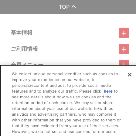
（https://bvc.bandaivisual.co.jp/feature/279/）
TOP
および本商品ページに掲載されている内容・注記をあらかじ
めご確認ください。
※商品画像はイメージです。実際の商品仕様が異なる場合がご
ざいます。あらかじめご了承ください。
基本情報
■ご注文・お支払いについて
ご利用情報
※ご注文は、１注文につき２個までとなります。
利用規約
特定商取引法に基づく表示
プライバシーポリシー
※決済方法「オンライン収納」を選択時は、メールにてご案内
させて頂きましたお支払期日までに
会員メニュー
購入・決済手続きが行われなかった場合は、キャンセル扱い
ご利用ガイド
サイトマップ
お問い合わせ
推奨環境
プライバシーオプション
会社概要
として手続きを致します。
We collect unique personal identifier such as cookies to
いかなる理由でも、決済期間の延長は対応出来かねます。
improve your experience on our website, to
その他のご案内
なお、2019年3月15日（金）以降は、「マイページ」の「注
ログイン
会員規約
新規会員登録
Do Not Sell or Share My Personal Information
personalizecontent and ads, to provide social media
文・配送状況」からでもお支払に関するURLをご確認いただけま
features and to analyze our traffic. Please click
here
to
す。
公式X
バンダイナムコフィルムワークス
see more details about how we use cookies and the
※お客様都合による決済後のキャンセルは出来かねます。
retention period of each cookie. We may sell or share
※以下のご注文は、キャンセルさせて頂く場合がございます。
information about your use of our website to/with our
（１）転売、再販売または営利目的の恐れがある注文と判断
した場合
analytics and advertising partners, who may combine it
（２）購入上限のある商品を個人またはグループが繰り返し
with other information that you have provided to them or
注文した場合
that they have collected from your use of their services.
（３）過去に複数の購入履歴がある個人またはグループが注
However, we do not set and use cookies for our users