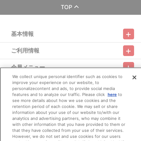
BVC特集ページ
TOP
（https://bvc.bandaivisual.co.jp/feature/279/）
および本商品ページに掲載されている内容・注記をあらかじ
めご確認ください。
※商品画像はイメージです。実際の商品仕様が異なる場合がご
基本情報
ざいます。あらかじめご了承ください。
ご利用情報
■ご注文・お支払いについて
利用規約
特定商取引法に基づく表示
プライバシーポリシー
※ご注文は、１注文につき２個までとなります。
※決済方法「オンライン収納」を選択時は、メールにてご案内
会員メニュー
させて頂きましたお支払期日までに
ご利用ガイド
サイトマップ
お問い合わせ
推奨環境
プライバシーオプション
会社概要
購入・決済手続きが行われなかった場合は、キャンセル扱い
We collect unique personal identifier such as cookies to
として手続きを致します。
improve your experience on our website, to
その他のご案内
いかなる理由でも、決済期間の延長は対応出来かねます。
ログイン
会員規約
新規会員登録
Do Not Sell or Share My Personal Information
personalizecontent and ads, to provide social media
なお、2019年1月18日（金）以降は、「マイページ」の「注
features and to analyze our traffic. Please click
here
to
文・配送状況」からでもお支払に関するURLをご確認いただけま
公式X
バンダイナムコフィルムワークス
see more details about how we use cookies and the
す。
retention period of each cookie. We may sell or share
※お客様都合による決済後のキャンセルは出来かねます。
information about your use of our website to/with our
※以下のご注文は、キャンセルさせて頂く場合がございます。
（１）転売、再販売または営利目的の恐れがある注文と判断
analytics and advertising partners, who may combine it
した場合
with other information that you have provided to them or
（２）購入上限のある商品を個人またはグループが繰り返し
that they have collected from your use of their services.
注文した場合
However, we do not set and use cookies for our users