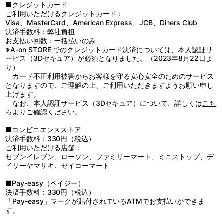
映像特典
木島隆一／カバル：高梨謙吾
総作画監督：桂 憲一郎／作画監督：吉田正幸・塚本 歩・柳瀬譲二
サラリーマン、三上悟は通り魔に刺されて死んだ。ところが意識
■クレジットカード
第5話 脚本：筆安一幸／絵コンテ：高岡じゅんいち／演出：森 義
が戻ると三上はなんとスライムへと転生していた！ しかも300年
ご利用いただけるクレジットカード：
・第1話・第2話 先行上映会舞台挨拶映像
博／総作画監督：高岡じゅんいち／作画監督：山内則康・小林利
前に封じられた暴風竜ヴェルドラが話しかけてくる。スライム三上
Visa、MasterCard、American Express、JCB、Diners Club
[内容] 2018年9月17日にバルト9で行われた第1話・第2話 先行
充・糸島雅彦
の運命は……！
決済手数料：弊社負担
上映会キャスト舞台挨拶をダイジェストで収録。
第6話 脚本：筆安一幸／絵コンテ：小島正士／演出：伊藤康裕／
■第2話「ゴブリンたちとの出会い」
お支払い回数：一括払いのみ
・PV（第1弾、第2弾）
総作画監督：桂 憲一郎／作画監督：吉田龍一郎・小島 彰・藤田正
スライム三上は暴風竜と友達になり、互いに名前を送り合う。か
※A-on STORE でのクレジットカード決済については、本人認証サ
・CM（番宣、Blu-ray告知）
幸・石井かおり
くしてスライム三上はリムルと名乗ることになった。リムルはヴェ
ービス（3Dセキュア）が必須となりました。（2023年8月22日よ
ルドラを封印から解放しようと試みるが、それは周辺諸国に大きな
り）
原作：川上泰樹・伏瀬・みっつばー「転生したらスライムだった
衝撃を与えることになる。
カード不正利用被害からお客様を守る安心安全のためのサービス
他、仕様
件」(講談社『月刊少年シリウス』連載)／監督：菊地康仁／副監
■第3話「ゴブリン村での戦い」
となりますので、ご理解の上、ご利用いただきますようお願い申し
・キャラクターデザイン江畑諒真描き下ろし収納BOX
督：中山敦史／シリーズ構成：筆安一幸／キャラクターデザイン：
洞窟を出たリムルが出会ったのは、牙狼族の襲撃に追い詰められ
上げます。
・漫画原作川上泰樹描き下ろしデジジャケット
江畑諒真／モンスターデザイン：岸田隆宏／美術監督：佐藤 歩／美
たゴブリンたち。なりゆきでゴブリンたちの戦いの手助けをするリ
なお、本人認証サービス（3Dセキュア）について、詳しくは
こち
術設定：藤瀬智康・佐藤正浩／色彩設計：斉藤麻記／撮影監督：佐
ムル。そしてその夜、ジュラの森の支配者の座を狙う牙狼族が襲っ
ら
よりご確認ください。
藤 洋／グラフィックデザイナー：生原雄次／編集：神宮司由美／音
てきた！
響監督：明田川 仁／音楽：Elements Garden／アニメーション制
■第4話「ドワーフの王国にて」
■コンビニエンスストア
作：エイトビット
リムルたちは、衣食住を支えてくれる技術者を求めてドワーフの
決済手数料：330円（税込）
王国・武装国家ドワルゴンを訪れる。ところが入国の際のトラブル
ご利用いただける店舗：
でリムルたちは牢獄に囚われてしまう。そこに鉱山でアーマーサウ
セブンイレブン、ローソン、ファミリーマート、ミニストップ、デ
ルスが暴れているという報告が入る！
イリーヤマザキ、セイコーマート
■第5話「英雄王ガゼル・ドワルゴ」
鍛冶屋カイジンのピンチを救ったリムルは、エルフの店で祝杯を
■Pay-easy（ペイジー）
あげていた。そこに現れたのはカイジンを目の敵にするベスター大
決済手数料：330円（税込）
臣。大臣がリムルをバカにしたため、カイジンはベスターを殴り飛
「Pay-easy」マークが貼付されているATMでお支払いができま
ばしてしまう。
す。
■第6話「シズ」