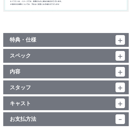
特典・仕様
特典
スペック
・原作伏瀬書き下ろし小説を収録した特製ブックレット（52P）
・アプリゲーム限定シリアルコード（【装備製造】希少素材セット
品番：BCXA-1411
×1、Blu-ray＆DVD購入者限定スカウトチケット×2）
ジャンル：TVアニメ
内容
※「転生したらスライムだった件～魔国連邦創世記（ロードオブテ
（本編142分＋特典24分）／ﾘﾆｱPCM(ｽﾃﾚｵ)／AVC／BD50G／
ンペスト）～」で使用できる限定シリアルコード
制作年度：2018年
16:9<1080p High Definition>・特典一部16:9<1080i High
※シリアルコード有効期限：2020年1月31日（金）23：59まで
Definition>／カラー／確166分／全4巻
スタッフ
【6話収録】
第1話 脚本：筆安一幸／絵コンテ：菊地康仁／演出：中山敦史／
サラリーマン三上悟は通り魔に刺され死亡し、気がつくと異世界
音声特典
総作画監督：江畑諒真／作画監督：米澤 優
に転生していた。ただし、その姿はスライムだった！
キャスト
第2話 脚本：筆安一幸／絵コンテ：小島正士／演出：井之川慎太
リムルという新しいスライム人生を得て、さまざまな種族がうご
・第6話 オーディオコメンタリー
リムル：岡咲美保／大賢者：豊口めぐみ／ヴェルドラ：前野智昭／
郎／総作画監督：江畑諒真／作画監督：吉田龍一郎・是本 晶
めくこの世界に放り出され、「種族問わず楽しく暮らせる国作り」
[出演] 岡咲美保（リムル役）、豊口めぐみ（大賢者役）、花守
シズ：花守ゆみり／リグルド：山本兼平／リグル：石谷春貴／ゴブ
第3話 脚本：筆安一幸／絵コンテ：金崎貴臣／演出：登坂 晋／総
を目指すことになる――！
お支払方法
ゆみり（シズ役）、泊明日菜（ゴブタ役）
タ：泊 明日菜／ランガ：小林親弘／カイジン：斧 アツシ／ガゼ
作画監督：高岡じゅんいち／作画監督：和田伸一・二宮奈那子
ル：土師孝也／ベスタ―：津田健次郎／エレン：熊田茜音／ギド：
第4話 脚本：筆安一幸／絵コンテ：吉田泰三／演出：谷澤篤金／
■第1話「暴風竜ヴェルドラ」