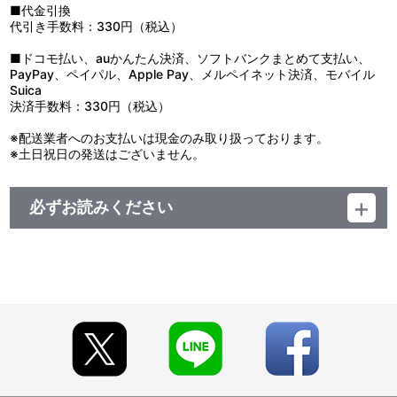
近隣のゴブリンたちも合流してますます賑やかになる村。そんな
■代金引換
ある日、リムルは自由組合（ギルド）の冒険者、カバル、エレン、
代引き手数料：330円（税込）
ギドと遭遇する。そこにはリムルと同じ日本から呼び出された、召
喚者のシズもいた。
■ドコモ払い、auかんたん決済、ソフトバンクまとめて支払い、
PayPay、ペイパル、Apple Pay、メルペイネット決済、モバイル
Suica
決済手数料：330円（税込）
※配送業者へのお支払いは現金のみ取り扱っております。
※土日祝日の発送はございません。
必ずお読みください
【商品の取り扱い】
BANDAI VISUAL CLUB、プレミアムバンダイ
※イベント会場等で販売する場合があります。
【ご注意（必ずお読みください）】
■特典について
※BVC全巻予約特典『選べる！添い寝もできるでかクロス』な
らびに『オリジナルクリアファイル5枚セット』について、
また、BVC第1巻早期予約特典『オリジナルゴブタステッカ
ー』の特典付与条件や特典付与期間につきましては、