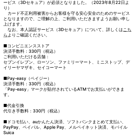
ービス（3Dセキュア）が必須となりました。（2023年8月22日よ
り）
他、仕様
カード不正利用被害からお客様を守る安心安全のためのサービス
■千葉道徳（キャラ）・有澤 寛（メカ）描き下ろしジャケット
となりますので、ご理解の上、ご利用いただきますようお願い申し
■描き下ろし三方背ケース
上げます。
なお、本人認証サービス（3Dセキュア）について、詳しくは
こち
ら
よりご確認ください。
■コンビニエンスストア
決済手数料：330円（税込）
ご利用いただける店舗：
セブンイレブン、ローソン、ファミリーマート、ミニストップ、デ
イリーヤマザキ、セイコーマート
■Pay-easy（ペイジー）
決済手数料：330円（税込）
「Pay-easy」マークが貼付されているATMでお支払いができま
す。
■代金引換
代引き手数料：330円（税込）
■ドコモ払い、auかんたん決済、ソフトバンクまとめて支払い、
PayPay、ペイパル、Apple Pay、メルペイネット決済、モバイル
Suica