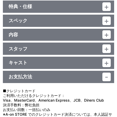
特典・仕様
特典
スペック
■キャラクターデザイン原案 伊藤悠描き下ろしコミック『鉄血日
和』(2P)⑤
品番：BCXA-1073
■特製解説書(20P)
ジャンル：TVアニメ
内容
（本編73分＋映像特典65分）／ﾘﾆｱPCM（ｽﾃﾚｵ）／AVC／BD50G
制作年度：2015年
／16：9<1080p High Definition>・一部16:9<1080i High
音声特典
Definition>／カラー／確138分／全9巻
スタッフ
【3話収録】
■第13話スタッフ＆キャストオーディオコメンタリー
第11話 脚本：鴨志田 一／絵コンテ・演出：綿田慎也／キャラクタ
■第11話「ヒューマン・デブリ」
出演：内匠靖明(昭弘・アルトランド役)、山下誠一郎(昌弘・アルト
ー作画監督：しんぼたくろう／メカ作画監督：阿部慎吾
哨戒に出ていた昭弘とタカキは、正体不明の敵と遭遇し戦闘状態
キャスト
ランド役)、形部一平(メカデザイン)、谷口廣次朗(サンライズ企画
第12話 脚本：根元歳三／絵コンテ：西澤 晋／演出：うえだしげ
に入る。襲撃者の正体は火星から地球にかけて活動する海賊のブル
担当)
三日月・オーガス：河西健吾／オルガ・イツカ：細谷佳正／ビスケ
る／キャラクター作画監督：小谷杏子／メカ作画監督：阿部宗孝
ワーズだった。
ット・グリフォン：花江夏樹／ユージン・セブンスターク：梅原裕
第13話 脚本：岡田麿里／絵コンテ：芦野芳晴／演出：ヤマトナオ
■第12話「暗礁」
お支払方法
映像特典
一郎／昭弘・アルトランド：内匠靖明／ノルバ・シノ：村田太志／
ミチ／キャラクター作画監督：戸井田珠里・中島 渚／メカ作画監
ブルワーズのMSパイロットの中に生き別れた昭弘の弟がいるこ
クーデリア・藍那・バーンスタイン：寺崎裕香／アトラ・ミクス
督：大張正己
とを知った三日月とオルガ。昭弘の弟を取り戻すべく、鉄華団はブ
■振り返り座談会 テイワズ編／ブルワーズ編／後半戦予想トーク
タ：金元寿子／マクギリス・ファリド：櫻井孝宏／ガエリオ・ボー
ルワーズに挑む。
■クレジットカード
出演：河西健吾(三日月・オーガス役)、内匠靖明(昭弘・アルトラン
ドウィン：松風雅也 他
企画：サンライズ／原作：矢立 肇・富野由悠季／監督：長井龍雪／
■第13話「葬送」
ご利用いただけるクレジットカード：
ド役)、寺崎裕香(クーデリア・藍那・バーンスタイン役)、金元寿子
シリーズ構成：岡田麿里／キャラクターデザイン原案：伊藤 悠／キ
ブルワーズとの戦闘では敵味方ともに多くの犠牲が出てしまう。
Visa、MasterCard、American Express、JCB、Diners Club
(アトラ・ミクスタ役)
ャラクターデザイン：千葉道徳／メカデザイン：鷲尾直広・海老川
残された者は死んだ者たちが生まれ変われることを祈りながら葬儀
決済手数料：弊社負担
■ノンテロップOP 01
兼武・形部一平・寺岡賢司・篠原 保／美術：草薙／音楽：横山 克
を執り行う。
お支払い回数：一括払いのみ
■ノンテロップED 01
／制作協力：創通・ADK／製作：サンライズ・MBS
※A-on STORE でのクレジットカード決済については、本人認証サ