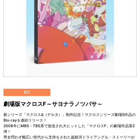
BD
劇場版マクロスF～サヨナラノツバサ～
新シリーズ「マクロスΔ（デルタ）」制作記念！マクロスシリーズ劇場5作品の
Blu-rayを連続リリース！
2008年にMBS・TBS系で放送され大ヒットした「マクロスF」の劇場作品第2
弾！
男女問わず幅広い世代から支持をされた超銀河トライアングル・ストーリーが