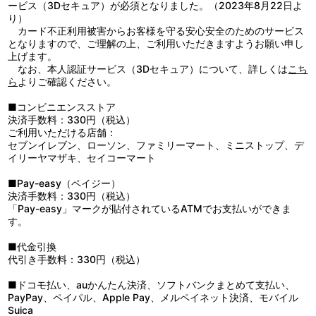
他、仕様
樹、笹倉逸郎／音楽：菅野よう子／音響監督：三間雅文／制作：サ
ービス（3Dセキュア）が必須となりました。（2023年8月22日よ
テライト／製作：ビックウエスト、劇場版マクロスＦ製作委員会
り）
江端里沙＆天神英貴描き下ろしスリーブケース
カード不正利用被害からお客様を守る安心安全のためのサービス
となりますので、ご理解の上、ご利用いただきますようお願い申し
上げます。
なお、本人認証サービス（3Dセキュア）について、詳しくは
こち
ら
よりご確認ください。
■コンビニエンスストア
決済手数料：330円（税込）
ご利用いただける店舗：
セブンイレブン、ローソン、ファミリーマート、ミニストップ、デ
イリーヤマザキ、セイコーマート
■Pay-easy（ペイジー）
決済手数料：330円（税込）
「Pay-easy」マークが貼付されているATMでお支払いができま
す。
■代金引換
代引き手数料：330円（税込）
■ドコモ払い、auかんたん決済、ソフトバンクまとめて支払い、
PayPay、ペイパル、Apple Pay、メルペイネット決済、モバイル
Suica