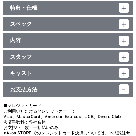
特典・仕様
映像特典
スペック
・特報
・予告
品番：BCXA-1057
・TVスポット
ジャンル：劇場公開アニメ
内容
・チラ見せPV
（本編115分＋映像特典5分）／DTS-HD Master Audio(5.1ch)・ﾘﾆ
・劇場公開時パンフレット データアーカイブ（静止画）
制作年度：2011年
ｱPCM(ｽﾃﾚｵ)、音声特典のみﾄﾞﾙﾋﾞｰﾃﾞｼﾞﾀﾙ(ｽﾃﾚｵ)／AVC／BD50G／
16:9<1080p High Definition>／カラー／確120分／全1巻
スタッフ
西暦2059年。人類が地球に代わる新天地を求めて、都市宇宙船で
音声特典
原作：河森正治、スタジオぬえ／監督：河森正治／副監督：佐藤英
銀河を航海する、そんな時代。変わらないはずの日常は、今大きな
一／演出：三浦和也、阿部雅司、酒井和男、高橋幸雄、阿保孝雄、
うねりとなって流れ出す。銀河移民船団「マクロス・フロンティ
キャスト
キャスト＆スタッフによる新規収録【超銀河オーディオコメンタリ
大川原保豪、平田智浩、玉田 博、原田孝宏／脚本：吉野弘幸、河森
ア」に住む少年、早乙女アルトはバルキリー・パイロットとして成
ー「マクロスF※※※」抱きしめて☆銀河のはちぇまれVer.】
早乙女アルト：中村悠一／シェリル・ノーム：遠藤 綾／ランカ・リ
正治／キャラクターデザイン：江端里沙、高橋裕一／メカニックデ
長していた。運命に導かれ出逢った歌姫シェリル・ノームとスター
・第1部：遠藤 綾（シェリル・ノーム）／中島 愛（ランカ・リー）
ー：中島 愛／オズマ・リー：小西克幸／ミハエル・ブラン：神谷浩
ザイン：石垣純哉、高倉武史／バルキリーデザイン：河森正治／コ
への階段を駆け上がる少女ランカ・リー。だがふたりの少女の歌声
お支払方法
／吉野弘幸（脚本）
史／ルカ・アンジェローニ：福山 潤／クラン・クラン：豊口めぐみ
ンセプチュアルデザイン：宮武一貴／美術設定：平澤晃弘、
には、船団をおびやかす重機甲生命体「バジュラ」にまつわる謎が
・第2部：遠藤 綾（シェリル・ノーム）／中島 愛（ランカ・リー）
／ブレラ・スターン：保志総一朗／グレイス・オコナー：井上喜久
BRUNET STANISLAS／スペック設定：千葉昌宏／メカニカルアー
秘められていた。そしてバジュラの秘密を狙う者たちの野心が、フ
／井上喜久子（グレイス・オコナー）／杉田智和（レオン・三島）
子／レオン・三島：杉田智和 他
ト：天神英貴／CGIシニアディレクター：八木下浩史／総作画監
ロンティア船団に襲いかかる。
■クレジットカード
・第3部：遠藤 綾（シェリル・ノーム）／中島 愛（ランカ・リー）
督：丸藤広貴、江端里沙、村田峻治、高岡じゅんいち、篠原健二／
ご利用いただけるクレジットカード：
／小西克幸（オズマ・リー）／保志総一朗（ブレラ・スターン）
作画監督：高橋裕一、小峰正頼、川島 尚、入江 篤、Seo Kyung
Visa、MasterCard、American Express、JCB、Diners Club
・第4部：遠藤 綾（シェリル・ノーム）／中島 愛（ランカ・リー）
Rock、大塚八愛／絵コンテ：河森正治、三浦和也、後藤圭二、竹内
決済手数料：弊社負担
／中村悠一（早乙女アルト）／河森正治（監督）
敦志、阿保孝雄、大川原保豪、山本裕介、平田智浩、佐藤英一／色
お支払い回数：一括払いのみ
彩設計：中山久美子／美術監督：吉原俊一郎／撮影監督：植田真
※A-on STORE でのクレジットカード決済については、本人認証サ