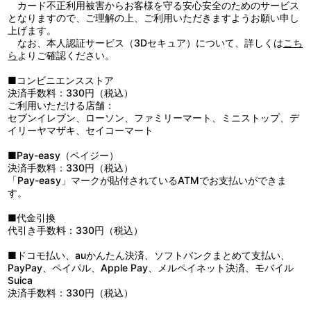
カード不正利用被害からお客様を守る安心安全のためのサービス
※特典・仕様等は予告なく変更する場合がございます。
となりますので、ご理解の上、ご利用いただきますようお願い申し
上げます。
なお、本人認証サービス（3Dセキュア）について、詳しくは
こち
ら
よりご確認ください。
■コンビニエンスストア
決済手数料：330円（税込）
ご利用いただける店舗：
セブンイレブン、ローソン、ファミリーマート、ミニストップ、デ
イリーヤマザキ、セイコーマート
■Pay-easy（ペイジー）
決済手数料：330円（税込）
「Pay-easy」マークが貼付されているATMでお支払いができま
す。
■代金引換
代引き手数料：330円（税込）
■ドコモ払い、auかんたん決済、ソフトバンクまとめて支払い、
PayPay、ペイパル、Apple Pay、メルペイネット決済、モバイル
Suica
決済手数料：330円（税込）