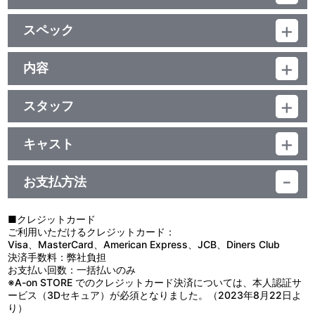
特典
スペック
安彦良和コミックネームを使用した解説書(32P)
特製ブックレット (12P)
品番：BCXA-0984
ジャンル：オリジナルアニメ
内容
（本編68分＋特典28分）／DTS-HD Master Audio(5.1ch)・ﾘﾆｱ
音声特典
制作年度：2016年
PCM(ｽﾃﾚｵ)・DTS(ｽﾃﾚｵ)／AVC／BD50G／16:9<1080p High
Definition>・特典一部16:9<1080i High Definition>／日本語・英語
スタッフ
スタッフ&キャストオーディオコメンタリー
【1話収録】
音声収録／日本語・英語・仏語・韓国語・中国語繁体字(台湾・香
出演
原作：矢立 肇・富野由悠季（「機動戦士ガンダム」より）／漫画原
■第4話「運命の前夜」
港)・中国語簡体字字幕付(ON・OFF可能)／カラー／確96分／全4
【1】 安彦良和、隅沢克之、池田秀一、早見沙織
作：安彦良和（KADOKAWA「機動戦士ガンダムTHE ORIGIN」よ
「暁の蜂起」のあと、地球に向かったシャアは、不思議な力を持
巻
キャスト
【2】 喜山茂雄、一条和矢、松田健一郎、土屋トシヒデ、谷口 理
り）／アニメーションキャラクターデザイン：安彦良和・ことぶき
つ少女、ララァ・スンと出会う。
（サンライズ）
シャア・アズナブル：池田秀一／ララァ・スン：早見沙織／デギ
つかさ／オリジナルメカニカルデザイン：大河原邦男／メカニカル
一方、RX-78開発計画を推進するアムロの父テム・レイは、ジオ
ン・ソド・ザビ：浦山 迅／ギレン・ザビ：銀河万丈／ドズル・ザ
デザイン：カトキハジメ・山根公利・明貴美加・アストレイズ／脚
ンのモビルスーツ開発の重要人物、ミノフスキー博士亡命の報を得
お支払方法
映像特典
ビ：三宅健太／キシリア・ザビ：渡辺明乃／ガルマ・ザビ：柿原徹
本：隅沢克之／演出：原田奈奈／総作画監督：西村博之／メカニカ
て、月へ向かう。その月面のトワイライトゾーンで繰り広げられる
也／ランバ・ラル：喜山茂雄／ガイア：一条和矢／オルテガ：松田
ル総作画監督：鈴木卓也／美術監督：東 潤一／美術設定：兒玉陽平
人類史上初のモビルスーツの死闘。
ルウム編特報
健一郎／マッシュ：土屋トシヒデ／ヨハン・I・レビル：中 博史／
／軍装装備デザイン：草彅琢仁／ディスプレイデザイン：佐山善則
そして、時に宇宙世紀0079年――。
■クレジットカード
第3話イベント上映初日舞台挨拶映像
アムロ・レイ：古谷 徹／フラウ・ボゥ：福圓美里／テム・レイ：坂
／SF考証：鹿野 司／色彩設計：安部なぎさ／撮影監督：葛山剛士
地球から最も遠い宇宙都市サイド３はジオン公国を名乗り、地球
ご利用いただけるクレジットカード：
PV&CM集
口候一／ナレーション：大塚明夫
／CGディレクター：井上喜一郎／編集：吉武将人／音響監督：藤
連邦政府に独立戦争を挑んできた。人類が総人口の半分を死に至ら
Visa、MasterCard、American Express、JCB、Diners Club
野貞義／音響効果：西村睦弘／音楽：服部隆之／総監督：安彦良和
しめた、動乱の時代が始まろうとしていた――。
決済手数料：弊社負担
／企画・製作：サンライズ
お支払い回数：一括払いのみ
他、仕様
※A-on STORE でのクレジットカード決済については、本人認証サ
安彦良和描き下ろしスリーブ
※音楽：服部隆之の「隆」の正しいつくりの表記は、「攵」と
ービス（3Dセキュア）が必須となりました。（2023年8月22日よ
【BANDAI VISUAL+対象商品】
「生」の間に「一」が入ります。
り）