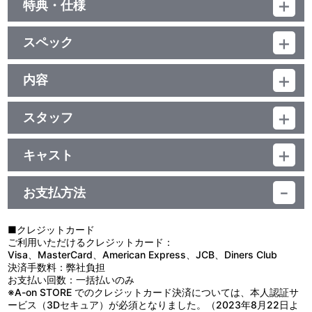
特典・仕様
映像特典
スペック
◆ジャンプスーパーアニメツアー'95『NINKU－忍空－ナイフの墓
標』（34分）
品番：BCXA-0980
◆'95公開 劇場版『NINKU－忍空－』（26分）
ジャンル：TVアニメ+劇場公開アニメ
内容
◆ノンテロップOP『輝きは君の中に』
（本編638分＋特典65分）／ﾘﾆｱPCM(ﾓﾉﾗﾙ・一部ｽﾃﾚｵ)／AVC／
◆ノンテロップED 『それでも明日はやってくる』 『空の名前』
制作年度：1995-1996年
BD50G×4枚／4:3<1080p High Definition>・映像特典の一部16:9
＜1080p High Definition＞／カラー／確703分／2巻
スタッフ
【TVシリーズ第29話～第55話収録】
音声特典
原作：桐山光侍（集英社「週刊少年ジャンプ」連載）／監督：阿部
第29話「天空龍現る！」／第30話「姿なき狙撃者」／第31話「包
紀之（現：阿部記之）／シリーズ構成：橋本裕志／キャラクターデ
囲網を破れ」／第32話「目覚めろ赤雷！！」
キャスト
新録キャストオーディオコメンタリー
ザイン：西尾鉄也・北山真理／美術デザイン：池田祐二／美術監
第33話「危機への序章」／第34話「死を呼ぶ幻！」／第35話「大
・劇場版『NINKU－忍空－』松本梨香、真殿光昭、小杉十郎太、林
風助：松本梨香／藍眺：真殿光昭／橙次：小杉十郎太／里穂子：林
督：高田茂祝／撮影監督：福島敏行／音楽：本間勇輔／音響監督：
空の勇者！」／第36話「謎の少年！！」
原めぐみ
原めぐみ／ヒロユキ：鈴木勝美／バサラ（黄純）：松本保典／赤
水本 完／制作：フジテレビ・読売広告社・ぴえろ
第37話「別れの約束」／第38話「風水の岬！」／第39話「砕けた
お支払方法
雷：石田 彰／アジラダ：西村知道／メキラ：平松晶子／コウチン：
氷！？天空龍再び！！」／第40話「技激突！霧使いVS風使い」
特典
谷口 節／ナレーション：大滝進矢 他
第41話「里穂子の涙・父のおもかげ」／第42話「怒りの拳！忍空
斬りの男」／第43話「恐怖の館！謎の幽霊屋敷」
■クレジットカード
ブックレット（16P）
※藍眺の眺は「月」＋「兆」が正しい表記となります。
第44話「対決！？手裏剣使いの友情」／第45話「ミス忍空！検問
ご利用いただけるクレジットカード：
桐山光侍（原作者）単独インタビューに加え、岸本斉史（NARUTO
突破作戦！！」／第46話「月夜の刺客！封じられた技」
Visa、MasterCard、American Express、JCB、Diners Club
－ナルト－原作者）とのスペシャル対談、
第47話「首都へ！正義の反乱者たち」／第48話「蘇る記憶！母を
決済手数料：弊社負担
高田茂祝（美術監督）、水本 完（音響監督）の新規インタビュー
さらった男」／第49話「解き放たれた力！決戦の時」
お支払い回数：一括払いのみ
ほか
第50話「力を越えろ風助！最大空力！！」／第51話「雇われ用心
※A-on STORE でのクレジットカード決済については、本人認証サ
棒！夕日の決闘」／第52話「風助の強盗退治！仮面男の謎」
ービス（3Dセキュア）が必須となりました。（2023年8月22日よ