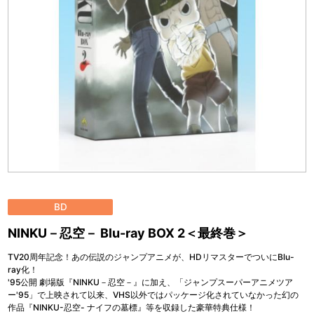
BD
NINKU－忍空－ Blu-ray BOX 2＜最終巻＞
TV20周年記念！あの伝説のジャンプアニメが、HDリマスターでついにBlu-
ray化！
'95公開 劇場版『NINKU－忍空－』に加え、「ジャンプスーパーアニメツア
ー'95」で上映されて以来、VHS以外ではパッケージ化されていなかった幻の
作品『NINKU-忍空- ナイフの墓標』等を収録した豪華特典仕様！