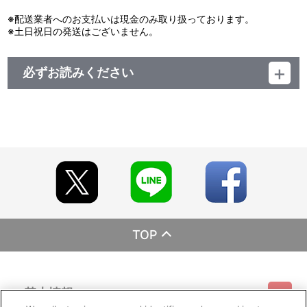
※配送業者へのお支払いは現金のみ取り扱っております。
※土日祝日の発送はございません。
必ずお読みください
レーベル EMOTION
発売元 バンダイナムコフィルムワークス
販売元 バンダイナムコフィルムワークス
(C)桐山光侍／集英社・ぴえろ (C)桐山光侍／集英社 （※『NINKU
-忍空-ナイフの墓標』のみ）
TOP
基本情報