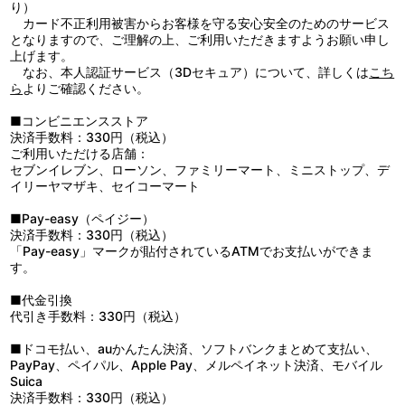
第53話「友情の舞台！ヒロユキの秘密」／第54話「消えた札
り）
他、仕様
束！！悪者は誰だ？！」／第55話(最終話)「風助、映画スターにな
カード不正利用被害からお客様を守る安心安全のためのサービス
キャラクターデザイン西尾鉄也描き下ろし収納ボックス＆インナー
る？！」
となりますので、ご理解の上、ご利用いただきますようお願い申し
ジャケット2種
上げます。
先の大戦が終わり、時代はEDO、戦後の混乱はいまだおさまら
なお、本人認証サービス（3Dセキュア）について、詳しくは
こち
ず、人々は軍事将軍率いる軍事政府の圧政に苦しんでいた。元・忍
ら
よりご確認ください。
空の風助は、友達のペンギン・ヒロユキと旅する途中、昔の仲間で
ある藍眺、橙次とその妹・里穂子に出会い、5人はそろって旅をす
■コンビニエンスストア
ることになる。だがその旅はままならず、謎の刺客に阻まれる。5
決済手数料：330円（税込）
人に襲いかかる刺客とは恐るべき力と技を持ち、人の心を持たない
ご利用いただける店舗：
戦士たちだ。それに対し、風助、藍眺、橙次は鍛え抜いた忍空技
セブンイレブン、ローソン、ファミリーマート、ミニストップ、デ
と、強い絆で立ち向かい、次々と敵を倒してゆく。果たして、敵の
イリーヤマザキ、セイコーマート
刺客の目的は？ なぜ風助たちを狙うのか？ そしてそれを裏で操る
政府の三大軍師の正体とは？ 数々の謎と野望が、混乱の時代を駆け
■Pay-easy（ペイジー）
めぐる!!
決済手数料：330円（税込）
「Pay-easy」マークが貼付されているATMでお支払いができま
す。
■代金引換
代引き手数料：330円（税込）
■ドコモ払い、auかんたん決済、ソフトバンクまとめて支払い、
PayPay、ペイパル、Apple Pay、メルペイネット決済、モバイル
Suica
決済手数料：330円（税込）