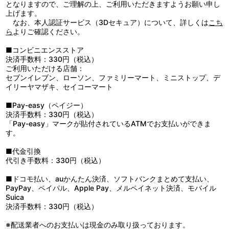
キャラクターデザイン西尾鉄也描き下ろし収納ボックス＆インナー
ず、人々は軍事将軍率いる軍事政府の圧政に苦しんでいた。元・忍
となりますので、ご理解の上、ご利用いただきますようお願い申し
ジャケット2種
空の風助は、友達のペンギン・ヒロユキと旅する途中、昔の仲間で
上げます。
ある藍眺、橙次とその妹・里穂子に出会い、5人はそろって旅をす
なお、本人認証サービス（3Dセキュア）について、詳しくは
こち
ることになる。だがその旅はままならず、謎の刺客に阻まれる。5
ら
よりご確認ください。
人に襲いかかる刺客とは恐るべき力と技を持ち、人の心を持たない
戦士たちだ。それに対し、風助、藍眺、橙次は鍛え抜いた忍空技
■コンビニエンスストア
と、強い絆で立ち向かい、次々と敵を倒してゆく。果たして、敵の
決済手数料：330円（税込）
刺客の目的は？ なぜ風助たちを狙うのか？ そしてそれを裏で操る
ご利用いただける店舗：
政府の三大軍師の正体とは？ 数々の謎と野望が、混乱の時代を駆け
セブンイレブン、ローソン、ファミリーマート、ミニストップ、デ
めぐる!!
イリーヤマザキ、セイコーマート
■Pay-easy（ペイジー）
決済手数料：330円（税込）
「Pay-easy」マークが貼付されているATMでお支払いができま
す。
■代金引換
代引き手数料：330円（税込）
■ドコモ払い、auかんたん決済、ソフトバンクまとめて支払い、
PayPay、ペイパル、Apple Pay、メルペイネット決済、モバイル
Suica
決済手数料：330円（税込）
※配送業者へのお支払いは現金のみ取り扱っております。