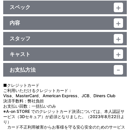
特典
スペック
完全新作ドラマCD『藍眺の結婚式』（24分）
出演：風助：松本梨香／藍眺：真殿光昭／橙次：小杉十郎太／里穂
品番：BCXA-0979
子：林原めぐみ／ヒロユキ：鈴木勝美／黄純：松本保典／赤雷：石
ジャンル：TVアニメ
内容
田 彰
ﾘﾆｱPCM(ﾓﾉﾗﾙ)／AVC／BD50G×4枚／4:3<1080p High Definition>
制作年度：1995-1996年
／カラー／確662分／2巻
※藍眺の眺は「月」＋「兆」が正しい表記となります。
スタッフ
【TVシリーズ第1話～第28話収録】
原作：桐山光侍（集英社「週刊少年ジャンプ」連載）／監督：阿部
第1話「子忍の風助！」／第2話「酉忍隊長登場」／第3話「大地の
特典
紀之（現：阿部記之）／シリーズ構成：橋本裕志／キャラクターデ
橙次！」／第4話「襲撃者たち」
キャスト
ザイン：西尾鉄也・北山真理／美術デザイン：池田祐二／美術監
第5話「勝身煙たつ！」／第6話「恐怖の要塞城」／第7話「氷の黄
ブックレット（16P）
風助：松本梨香／藍眺：真殿光昭／橙次：小杉十郎太／里穂子：林
督：高田茂祝／撮影監督：福島敏行／音楽：本間勇輔／音響監督：
純！」／第8話「閉ざされた心」
西尾鉄也（キャラクターデザイン）、阿部紀之（現：阿部記之）
原めぐみ／ヒロユキ：鈴木勝美／バサラ（黄純）：松本保典／赤
水本 完／制作：フジテレビ・読売広告社・ぴえろ
第9話「母の子守唄」／第10話「悲しい別れ」／第11話「苦狼門の
お支払方法
（監督）、萩野 賢（プロデューサー）、鈴木結女（OP/ED主題歌）
雷：石田 彰／アジラダ：西村知道／メキラ：平松晶子／コウチン：
試練」／第12話「強くなる方法」
の新規インタビュー ほか
谷口 節／ナレーション：大滝進矢 他
第13話「遠い約束！」／第14話「痛みを越えて」／第15話「本当
の勇気！」／第16話「伝説の森！」
■クレジットカード
音声特典
※藍眺の眺は「月」＋「兆」が正しい表記となります。
第17話「忍空狼の罠！」／第18話「絶体絶命！！」／第19話「激闘
ご利用いただけるクレジットカード：
の果てに」／第20話「イルカと少年」
Visa、MasterCard、American Express、JCB、Diners Club
新録キャストオーディオコメンタリー
第21話「地獄の洞くつ」／第22話「雷鳴拳の恐怖」／第23話「炎
決済手数料：弊社負担
・第26話『さらばヒロユキ』松本梨香、真殿光昭、小杉十郎太、林
の赤雷！」／第24話「自由への反乱」
お支払い回数：一括払いのみ
原めぐみ
第25話「父と子！」／第26話「さらばヒロユキ」／第27話「風水
※A-on STORE でのクレジットカード決済については、本人認証サ
の谷！」／第28話「魔の三獣士！」
ービス（3Dセキュア）が必須となりました。（2023年8月22日よ
り）
他、仕様
先の大戦が終わり、時代はEDO、戦後の混乱はいまだおさまら
カード不正利用被害からお客様を守る安心安全のためのサービス