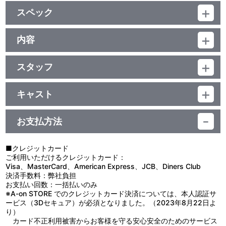
映像特典
スペック
ノンテロップオープニング
ノンテロップエンディング（ナレーション有／無）
品番：BCXA-0906
番宣映像（約3分）
ジャンル：TVアニメ
内容
デジタルギャラリー（設定画、第1話絵コンテ ※静止画）
（本編970分＋映像特典6分）／ﾘﾆｱPCM（ﾓﾉﾗﾙ）／AVC／
制作年度：1979年
BD50G×6枚／4：3<1080p High Definition>／カラー／確976分／
1巻
スタッフ
特典
【40話収録】
原作：池田理代子／総監督(～#13)：長浜忠夫／ﾁｰﾌﾃﾞｨﾚｸﾀｰ(#19
第1話「オスカル!バラの運命」／第2話「舞え!オーストリアの蝶」
ブックレット（24P）
～)：出﨑 統／キャラクターデザイン・作画監督：荒木伸吾、姫野
／第3話「ベルサイユに火花散る」
キャスト
・インタビュー再録（長浜忠夫／出﨑 統／荒木伸吾／姫野美智）
美智／脚本：篠崎 好、山田正弘、杉江慧子 他／演出：山吉康夫、
第4話「バラと酒とたくらみと･･･」／第5話「高貴さを涙にこめ
・過去版権
オスカル：田島令子／アンドレ：志垣太郎／マリー＝アントワネッ
竹内啓雄 他／絵コンテ：高屋敷英夫、さきまくら 他／美術監督：
て･･･」／第6話「絹のドレスとボロ服」
ト：上田みゆき／フェルゼン：野沢那智(#11～)・堀 勝之祐(#6～8)
川井 憲（#1～#18、#20）、窪田忠雄(#1～#18､#20)、水谷利春
第7話「愛の手紙は誰の手で」／第8話「我が心のオスカル」／第9
お支払方法
特典
／ロザリー：吉田理保子／ジェローデル：三景啓司／オルレアン：
(#19､#21～) 他／撮影監督：高橋宏固、宮内征雄／音楽：馬飼野康
話「陽は沈み陽は昇る」
市川 治／アラン：山田俊司／ジャルジェ将軍：内海賢二／ばあや：
二／製作・著作：トムス・エンタテインメント 他
第10話「美しい悪魔ジャンヌ」／第11話「フェルゼン北国へ去る」
※ブックレットに収録するインタビュー（長浜忠夫／出﨑 統／荒木
京田尚子／ルイ16世：安原義人／ロベスピエール：森 功至 他
／ 第12話「決闘の朝オスカルは…？」
■クレジットカード
伸吾／姫野美智）は「TMS DVD COLLECTION ベルサイユのばら
第13話「アラスの風よ応えて･･･」／第14話「天使の秘密」／第15
ご利用いただけるクレジットカード：
DVD-BOX①」（2000年11月25日発売）、及び「TMS DVD
話「カジノの伯爵夫人」
Visa、MasterCard、American Express、JCB、Diners Club
COLLECTION ベルサイユのばら DVD-BOX②」（2001年2月25日
第16話「母、その人の名は…？」／第17話「今めぐり逢いの時」／
決済手数料：弊社負担
発売）のブックレットからの再録になります。
第18話「突然イカルスのように」
お支払い回数：一括払いのみ
第19話「さよなら、妹よ！」／第20話「フェルゼン名残りの輪
※A-on STORE でのクレジットカード決済については、本人認証サ
舞」／第21話「黒ばらは夜ひらく」
ービス（3Dセキュア）が必須となりました。（2023年8月22日よ
他、仕様
第22話「首飾りは不吉な輝き」／第23話「ずる賢くてたくまし
り）
キャラクターデザイン姫野美智描き下ろし収納ボックス＆インナー
く!」
カード不正利用被害からお客様を守る安心安全のためのサービス