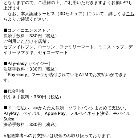
ジャケット2種
第24話「アデュウわたしの青春」／第25話「かた恋のメヌエッ
となりますので、ご理解の上、ご利用いただきますようお願い申し
ト」
上げます。
第26話「黒い騎士に会いたい!」／第27話「たとえ光を失うと
なお、本人認証サービス（3Dセキュア）について、詳しくは
こち
も･･･」／第28話「アンドレ青いレモン」
ら
よりご確認ください。
第29話「歩き始めた人形」／第30話「お前は光俺は影」／第31話
「兵営に咲くリラの花」
■コンビニエンスストア
第32話「嵐のプレリュード」／第33話「たそがれに弔鐘は鳴る」
決済手数料：330円（税込）
／第34話「今"テニス・コートの誓い"」
ご利用いただける店舗：
第35話「オスカル、今、巣離れの時」／第36話「合言葉は"サヨナ
セブンイレブン、ローソン、ファミリーマート、ミニストップ、デ
ラ"」／第37話「熱き誓いの夜に」
イリーヤマザキ、セイコーマート
第38話「運命の扉の前で」／第39話「あの微笑はもう還らない!」
第40話（最終話）「さようならわが愛しのオスカル」
■Pay-easy（ペイジー）
決済手数料：330円（税込）
「Pay-easy」マークが貼付されているATMでお支払いができま
す。
■代金引換
代引き手数料：330円（税込）
■ドコモ払い、auかんたん決済、ソフトバンクまとめて支払い、
PayPay、ペイパル、Apple Pay、メルペイネット決済、モバイル
Suica
決済手数料：330円（税込）
※配送業者へのお支払いは現金のみ取り扱っております。