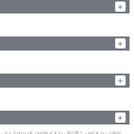
 Definition>／カラー／確213分／1巻
とうけいいち／ｷｬﾗｸﾀｰﾃﾞｻﾞｲﾝ：羽山賢二／ﾒｶﾃﾞｻﾞｲﾝ：山田起