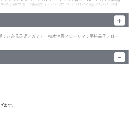
械獣に自衛隊の特車隊も歯が立たず、炎に包まれる都市―――
所／制作協力：ﾋﾞｰ･ﾒﾃﾞｨｱ､ﾀﾞｲﾅﾐｯｸ企画／ｱﾆﾒｰｼｮﾝ制
えらの勝手にはさせないぜ！」と 光子力ビーム、ルストハリケ
ブルマジンガー攻撃で機械獣軍団と激しい戦闘を繰り広げるのだ
さとうけいいち／ｷｬﾗｸﾀｰﾃﾞｻﾞｲﾝ：羽山賢二／ﾒｶﾃﾞｻﾞｲﾝ：山田
：JAM project featuring 福山芳樹／制作：光子
七大将軍の前にマジンガー軍団が、ビューナスＡが、そしてグレ
教授：八奈見乗児／ガミア：柚木涼香／ローリィ：平松晶子／ロー
げるその魔の手から、平和を取り戻すことはできないのか。立て
）
げます。