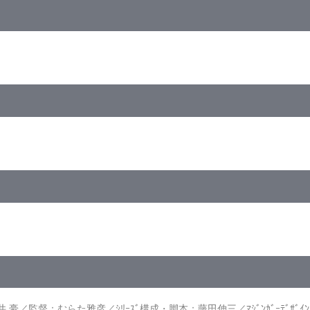
50G×2枚／16：9<1080p High Definition>・一部16：9<1080i High
軍』
軍」全1話収録】
3話「甲児暗殺指令！」／第4話「さやか救出作戦」
す！」／第7話（最終話）「決戦!! 炎の地獄城！」
／監督：むらた雅彦／ｼﾘｰｽﾞ構成・脚本：藤田伸三／ﾏｼﾞﾝｶﾞｰﾃﾞｻﾞｲﾝ：さ