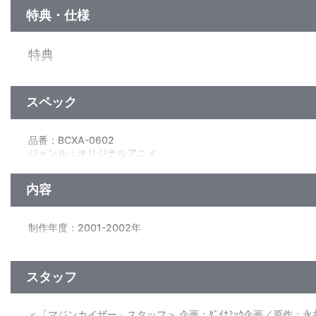
特典・仕様
特典
16Pブックレット
スペック
映像特典
スーパーロボット図鑑、怪獣図鑑、ノンクレジットOP&ED、他
品番：BCXA-0602
ジャンル：オリジナルアニメ
映像特典
ﾄﾞﾙﾋﾞｰTrueHD（5.1ch）・ﾘﾆｱPCM（ﾄﾞﾙﾋﾞｰｻﾗｳﾝﾄﾞ)／AVC／BD
＜音声特典＞
内容
新規オーディオコメンタリー
『マジンカイザー』1・7話＆『マジンカイザー死闘！暗黒大将
出演・むらた雅彦／羽山賢二／山田起生
制作年度：2001-2002年
【「マジンカイザー」全7話+「マジンカイザー 死闘！暗黒大将
他、仕様
■「マジンカイザー」
スタッフ
第1話「激闘！ダブルマジンガー」／第2話 「魔神降臨」／第
BOXイラストはさとうけいいちによる描き下ろし
第5話「危機一髪！光子力研究所」／第6話「兜甲児、マグマに死
＜「マジンカイザー」スタッフ＞ 企画：ﾀﾞｲﾅﾐｯｸ企画／原作：永井 豪