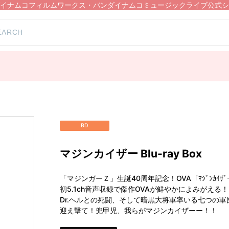
イナムコフィルムワークス・バンダイナムコミュージックライブ公式シ
BD
マジンカイザー Blu-ray Box
「マジンガーＺ」生誕40周年記念！OVA「ﾏｼﾞﾝｶｲｻﾞ
初5.1ch音声収録で傑作OVAが鮮やかによみがえる！
Dr.ヘルとの死闘、そして暗黒大将軍率いる七つの
迎え撃て！兜甲児、我らがマジンカイザーー！！