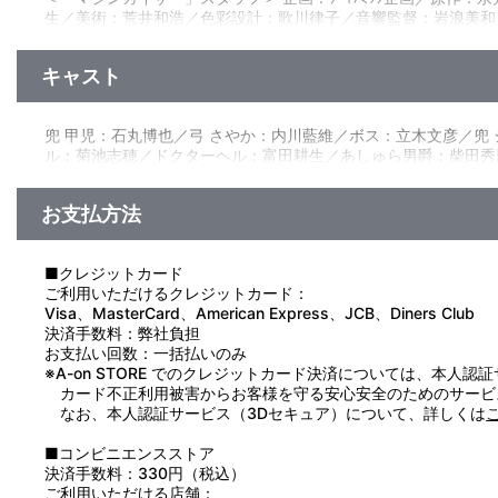
世界征服を企てるドクターヘルが開発した機械獣軍団を率いて
生／美術：荒井和浩／色彩設計：歌川律子／音響監督：岩浪美和／音楽：信田
が、そこに巨大な腕・ロケットパンチが飛んできて機械獣に命中
作：ﾌﾞﾚｲﾝｽﾞ･ﾍﾞｰｽ／製作：ﾊﾞﾝﾀﾞｲﾋﾞｼﾞｭｱﾙ､ﾀﾞｲﾅﾐｯｸ企画､ﾃﾞｨｰ･ﾜｰ
ーン、アイアンカッター、ブレストファイヤー、次々と必殺武器
＜マジンカイザー 死闘！暗黒大将軍」スタッフ＞ 企画：ﾀﾞｲﾅﾐｯｸ企画
が…！
キャスト
起生／美術：宮前光春／色彩設計：笛吹康二／音響監督：岩浪美和／音響
力研究所／制作協力：ﾋﾞｰ･ﾒﾃﾞｨｱ、ﾀﾞｲﾅﾐｯｸ企画／ｱﾆﾒｰｼｮﾝ制作：ﾌﾞﾚｲ
■「マジンカイザー 死闘！暗黒大将軍」
突如として現われ、世界を一瞬にして恐怖に陥れたミケーネ帝国
兜 甲児：石丸博也／弓 さやか：内川藍維／ボス：立木文彦／兜
ートマジンガーが倒れていく。だがその頃、兜甲児はゴーゴン大
ル：菊池志穂／ドクターヘル：富田耕生／あしゅら男爵：柴田秀
兜甲児！飛べパイルダー！来たれマジンカイザー！富士の樹海に
お支払方法
■クレジットカード
ご利用いただけるクレジットカード：
Visa、MasterCard、American Express、JCB、Diners Club
決済手数料：弊社負担
お支払い回数：一括払いのみ
※A-on STORE でのクレジットカード決済については、本人認
カード不正利用被害からお客様を守る安心安全のためのサービ
なお、本人認証サービス（3Dセキュア）について、詳しくは
■コンビニエンスストア
決済手数料：330円（税込）
ご利用いただける店舗：