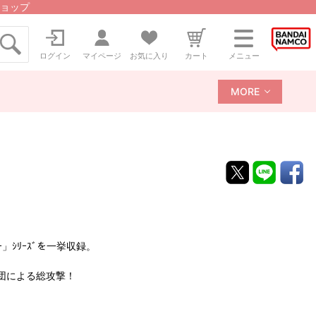
ョップ
ログイン
マイページ
お気に入り
カート
メニュー
MORE
ｰ」ｼﾘｰｽﾞを一挙収録。
軍団による総攻撃！