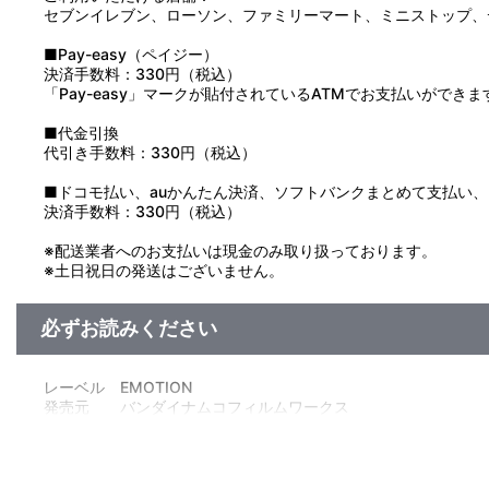
セブンイレブン、ローソン、ファミリーマート、ミニストップ、
■Pay-easy（ペイジー）
決済手数料：330円（税込）
「Pay-easy」マークが貼付されているATMでお支払いができま
■代金引換
代引き手数料：330円（税込）
■ドコモ払い、auかんたん決済、ソフトバンクまとめて支払い、Pay
決済手数料：330円（税込）
※配送業者へのお支払いは現金のみ取り扱っております。
※土日祝日の発送はございません。
必ずお読みください
レーベル EMOTION
発売元 バンダイナムコフィルムワークス
販売元 バンダイナムコフィルムワークス
(c)2001・2003永井豪／ダイナミック企画・光子力研究所