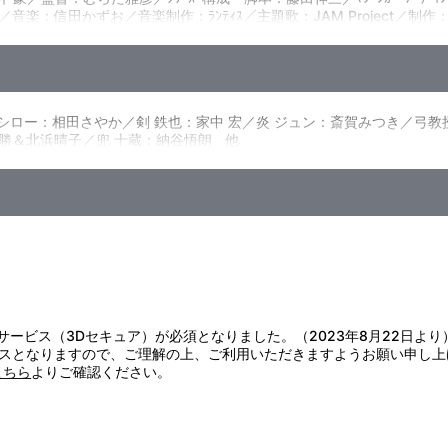
あしゅら男爵が、日本に攻め込んできた。破壊と殺戮の限りをつくす機
かずお／音楽制作：ﾗﾝﾃｨｽ／主題歌：JAM Project／制作：光子力研究
！！ 駆けつけたマジンガ－Ｚだ。そしてもちろん操縦は兜甲児、「てめ
ﾙﾄﾞ 他
を繰り出して応戦、さらに剣鉄也のグレートマジンガーも加わって、ダ
／原作：永井 豪／監督：むらた雅彦／脚本：西園 悟／ﾏｼﾞﾝｶﾞｰﾃﾞｻﾞｲﾝ：
効果：神保大介／撮影：佐藤正人／編集：関 一彦／音楽：信田かずお／主題歌
ﾝｽﾞ･ﾍﾞｰｽ／製作：ﾊﾞﾝﾀﾞｲﾋﾞｼﾞｭｱﾙ 他
の首領“暗黒大将軍”。機械獣を遥かに凌駕する戦闘獣を率いて現れた
 シロー：相田さやか／剣 鉄也：家中 宏／炎 ジュン：斎賀みつき／弓
公から執拗に狙われ、身動きが取れずにいた。人類滅亡と地球支配を掲
勝＆北浜晴子／兜 十蔵：納谷悟朗 他
一条の光が差し込む時、史上最大の戦いが始まる！
証サービス（3Dセキュア）が必須となりました。（2023年8月22日より
スとなりますので、ご理解の上、ご利用いただきますようお願い申し上
こちら
よりご確認ください。