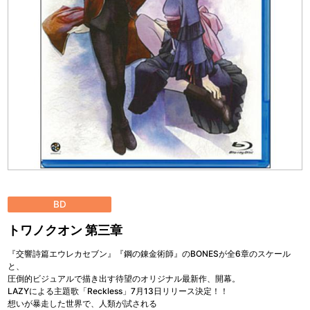
BD
トワノクオン 第三章
『交響詩篇エウレカセブン』『鋼の錬金術師』のBONESが全6章のスケール
と、
圧倒的ビジュアルで描き出す待望のオリジナル最新作、開幕。
LAZYによる主題歌「Reckless」7月13日リリース決定！！
想いが暴走した世界で、人類が試される