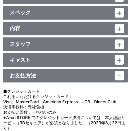
特典
スペック
●ライナーノート（16P)
品番：BCXA-0363
ジャンル：オリジナルアニメ
内容
映像特典
(本編48分＋特典映像17分)／DTS-HD Master Audio（5.1ch）・ﾘﾆ
制作年度：2011年
ｱPCM（ｽﾃﾚｵ）／AVC／BD25G／16:9<1080p High Definition>・
●第一章 初日舞台挨拶
一部16:9<1080i High Definition>
スタッフ
●第一章ＰＶ
【第三章収録】
※映像特典は、1080i High Definitionの画面が一部あります。／カ
●第二章ＰＶ
第三章 脚本：根元歳三／絵コンテ：もりたけし／演出：池添隆博
■第三章「夢幻の連座」
ラー／確65分／6巻
●＜音声特典＞オーディオコメンタリー
／総作画監督：川元利浩・斎藤恒徳／作画監督：永作友克
イプシロンをサイボーグたらしめた事件。すでに忘却された記憶
キャスト
1)ｷｬｽﾄ編 神谷浩史(ｸｵﾝ役)、鈴木達央(ﾘｮｳ役)、小見川千明(ﾐｳ役)
のはずだったが、ある能力者の少女との接触をきっかけに、過去の
2)スタッフ編 池添隆博（演出）、永作友克（作画監督）
クオン：神谷浩史／ユリ：白石涼子／テイ：名塚佳織／神無月：大
監督：飯田馬之介／キャラクターデザイン・アニメーションディレ
世界への扉が開き、それはクオンたちの心をも巻き込んで広がっ
川 透／キリ：早見沙織／タカオ：入野自由／ミウ：小見川千明／リ
クター：川元利浩／協力監督：もりたけし／シリーズ構成：根元歳
た。過去で対峙する二人。
お支払方法
他、仕様
ョウ：鈴木達央／ユーマ：小松未可子／ツトム：小林由美子／イプ
三／コンセプチュアルデザイン：武半慎吾・出渕 裕／ベスティアデ
それは運命を大きく変える邂逅だった―。
シロン（風見 瞬）：鳥海浩輔／デルタ（飛鳥ひずる）：寿 美菜子
ザイン：水畑健二／美術デザイン：成田偉保・青井 孝／デザインワ
●ジャケットイラストはキャラクターデザイン・川元利浩の描き下
／アルファ（海藤）：中田譲治／コネクト：大原さやか／上代：三
ークス：斎藤恒徳・吉岡 毅・片貝文洋・鎌田誠／回想パート絵コン
■クレジットカード
ろし
木眞一郎
テ：樋口真嗣／色彩設計：水田信子／美術監督：根本邦明（草薙）
ご利用いただけるクレジットカード：
／撮影監督：福士 享・木村俊也（T2 Studio）／3D・CG制作・モ
Visa、MasterCard、American Express、JCB、Diners Club
ニターグラフィックス：サンジゲン／編集：重村建吾／音楽：川井
決済手数料：弊社負担
憲次／音響監督：若林和弘／音響効果：倉橋静男／アニメーション
お支払い回数：一括払いのみ
制作：ボンズ／製作：バンダイビジュアル・ボンズ・博報堂DYメデ
※A-on STORE でのクレジットカード決済については、本人認証サ
ィアパートナーズ・ショウゲート・ランティス・ムービック・ソニ
ービス（3Dセキュア）が必須となりました。（2023年8月22日よ
ーPCL／配給：ショウゲート
り）