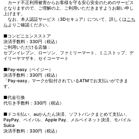
カード不正利用被害からお客様を守る安心安全のためのサービス
となりますので、ご理解の上、ご利用いただきますようお願い申し
上げます。
なお、本人認証サービス（3Dセキュア）について、詳しくは
こち
ら
よりご確認ください。
■コンビニエンスストア
決済手数料：330円（税込）
ご利用いただける店舗：
セブンイレブン、ローソン、ファミリーマート、ミニストップ、デ
イリーヤマザキ、セイコーマート
■Pay-easy（ペイジー）
決済手数料：330円（税込）
「Pay-easy」マークが貼付されているATMでお支払いができま
す。
■代金引換
代引き手数料：330円（税込）
■ドコモ払い、auかんたん決済、ソフトバンクまとめて支払い、
PayPay、ペイパル、Apple Pay、メルペイネット決済、モバイル
Suica
決済手数料：330円（税込）