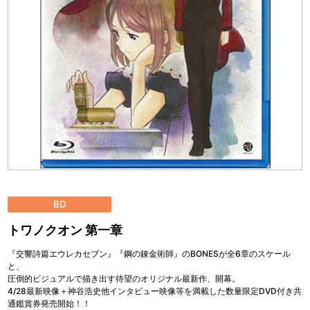
BD
トワノクオン 第一章
『交響詩篇エウレカセブン』『鋼の錬金術師』のBONESが全6章のスケール
と、
圧倒的ビジュアルで描き出す待望のオリジナル最新作、開幕。
4/28最新映像＋神谷浩史他インタビュー映像等を満載した数量限定DVD付き共
通鑑賞券発売開始！！