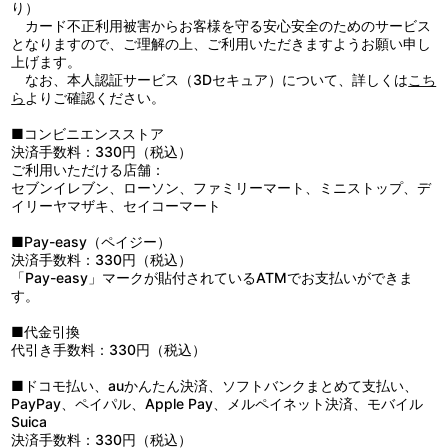
PCL／配給：ショウゲート
り）
カード不正利用被害からお客様を守る安心安全のためのサービス
となりますので、ご理解の上、ご利用いただきますようお願い申し
上げます。
なお、本人認証サービス（3Dセキュア）について、詳しくは
こち
ら
よりご確認ください。
■コンビニエンスストア
決済手数料：330円（税込）
ご利用いただける店舗：
セブンイレブン、ローソン、ファミリーマート、ミニストップ、デ
イリーヤマザキ、セイコーマート
■Pay-easy（ペイジー）
決済手数料：330円（税込）
「Pay-easy」マークが貼付されているATMでお支払いができま
す。
■代金引換
代引き手数料：330円（税込）
■ドコモ払い、auかんたん決済、ソフトバンクまとめて支払い、
PayPay、ペイパル、Apple Pay、メルペイネット決済、モバイル
Suica
決済手数料：330円（税込）