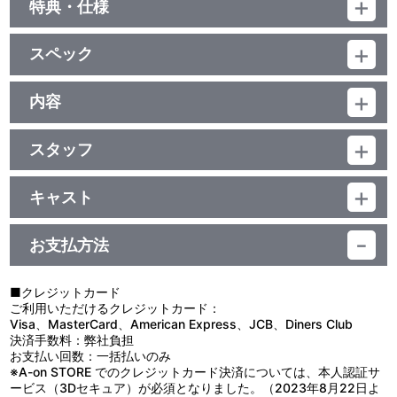
特典・仕様
特典
スペック
●ライナーノート（16P)
品番：BCXA-0361
ジャンル：オリジナルアニメ
内容
映像特典
(本編47分＋映像特典3分)／DTS-HD Master Audio(5.1ch)・ﾘﾆｱ
制作年度：2011年
PCM(ｽﾃﾚｵ)・ｵｰﾃﾞｨｵｺﾒﾝﾀﾘｰのみDTS(ｽﾃﾚｵ)／AVC／BD25G／
●特報、劇場予告、TVスポット（2種）
16:9<1080p High Definition>・一部16:9<1080i High Definition>
スタッフ
●＜音声特典＞ オーディオコメンタリー
【第一章収録】
※映像特典は、1080i High Definitionの画面が一部あります。／カ
１）キャスト編 神谷浩史（クオン役）、白石涼子（ユリ役）
第一章 脚本：根元歳三／絵コンテ：もりたけし／演出：原口 浩／
■第一章「泡沫の花弁」
ラー／確50分／6巻
２）スタッフ編 根元歳三（シリーズ構成）、武半慎吾（コンセプ
作画監督：川元利浩・吉岡 毅・藤田しげる
近未来の東京――。ベスティアと呼ばれる特殊能力に目覚めた少
キャスト
チュアルデザイン）、渡辺マコト（プロデューサー）
年少女が確認されるようになっていた。自らの能力に飲み込まれ、
クオン：神谷浩史／ユリ：白石涼子／テイ：名塚佳織／神無月：大
監督：飯田馬之介／キャラクターデザイン・アニメーションディレ
暴走するそんなベスティアたち。そのベスティアを人知れず鎮圧す
他、仕様
川 透／キリ：早見沙織／タカオ：入野自由／ミウ：小見川千明／リ
クター：川元利浩／協力監督：もりたけし／シリーズ構成：根元歳
るためのサイボーグ部隊を擁するクーストースが暗躍する。
お支払方法
ョウ：鈴木達央／ユーマ：小松未可子／イプシロン（風見 瞬）：鳥
三／コンセプチュアルデザイン：武半慎吾・出渕 裕／ベスティアデ
ある夜、ベスティアの少年が追いつめられた時、獣のようなベス
●ジャケットイラストはキャラクターデザイン・川元利浩の描き下
海浩輔／デルタ（飛鳥ひずる）：寿 美菜子／アルファ（海藤）：中
ザイン：水畑健二／美術デザイン：成田偉保・青井 孝／デザインワ
ティアが現れ、深手を負いながらも、少年を連れ去る。それはイン
ろし
田譲治／上代：三木眞一郎
ークス：斎藤恒徳・吉岡 毅・片貝文洋・鎌田 誠／アクション監
サニアと呼ばれ、クーストースがかねてから狙っている謎のベステ
■クレジットカード
修：中村 豊／色彩設計：水田信子／美術監督：根本邦明（草薙）／
ィアだった。
ご利用いただけるクレジットカード：
撮影監督：福士 享・木村俊也（T2 Studio）／3D・CG制作・モニ
翌朝、ベスティアの少年――ユーマは目を覚ます。そこはファン
Visa、MasterCard、American Express、JCB、Diners Club
ターグラフィックス：サンジゲン／編集：重村建吾／音楽：川井憲
タジアム・ガーデン。ベスティアとなった少年少女が集う場所だっ
決済手数料：弊社負担
次／音響監督：若林和弘／音響効果：倉橋静男／アニメーション制
た。
お支払い回数：一括払いのみ
作：ボンズ／製作：バンダイビジュアル・ボンズ・博報堂DYメディ
そしてユーマは、クオンという少年と出会う……。
※A-on STORE でのクレジットカード決済については、本人認証サ
アパートナーズ・ショウゲート・ランティス・ムービック・ソニー
ービス（3Dセキュア）が必須となりました。（2023年8月22日よ