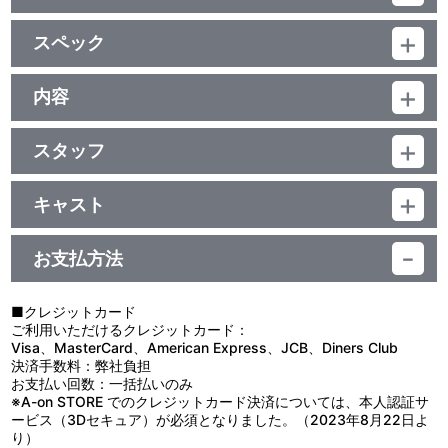
初回封入特典
スペック
オールカラーブックレット
「.hack//G.U. World Guide」(96頁)
品番：BCXA-0014
ジャンル：劇場公開アニメ
内容
(本編93分+特典38分)／ﾄﾞﾙﾋﾞｰTrueHD（5.1ch)･ﾘﾆｱPCM(ｽﾃﾚｵ）／
特典
制作年度：2007年
AVC／BD50G／16:9<1080i High Definition>／カラー／確131分／
1巻
スタッフ
解説書
西暦2017年に市場を席巻したネットゲーム『The World R:2』の中
監督：松山 洋／脚本：新里裕人／パッケージデザイン・デザイン監
で繰り広げられる、愛と狂気。
映像特典
修：貞本義行／キャラクターデザイン：細川誠一郎／演出：入川慶
“執念の幽鬼”ハセヲ
キャスト
也／アニメーションディレクター：伏見 直／キャラクターチーフモ
“現実に裏切られた少女”アトリ
シリアスなあのセリフ、感動のシーンが大変なことに！
ハセヲ：櫻井孝宏／アトリ：川澄綾子／オーヴァン：東地宏樹／八
デラー：竹田奈央／美術監督：高木 聡／撮影監督：二塚万佳／編
“運命の天秤を操る者”オーヴァン
抱腹絶倒のムービー集！「パロディモード」（約６分）
咫：山崎たくみ／パイ：小林沙苗／クーン：三木眞一郎／志乃：名
集：古賀理恵／音楽：福田考代／録音演出：なかのとおる／アニメ
三つの糸が絡み合い、それはやがてネットワーク全体を巻き込む悲
お支払方法
長らく待ち望まれていた、伝説の番外編が堂々の復活！！
塚佳織 他
ーション制作：サイバーコネクトツー／製作：バンダイナムコゲー
劇を紡ぎだしていく。
ムス・バンダイビジュアル
百万の殺戮と絶望の果てに、たった一つの願いは聞き入れられるの
ＰＶ／完成記念特番／イメージボード・ギャラリー（静止画）
だろうか･･････？
■クレジットカード
ご利用いただけるクレジットカード：
Visa、MasterCard、American Express、JCB、Diners Club
他、仕様
決済手数料：弊社負担
ジャケットイラストは貞本義行 描き下ろし
お支払い回数：一括払いのみ
※A-on STORE でのクレジットカード決済については、本人認証サ
ービス（3Dセキュア）が必須となりました。（2023年8月22日よ
り）