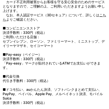
カード不正利用被害からお客様を守る安心安全のためのサービス
となりますので、ご理解の上、ご利用いただきますようお願い申し
上げます。
なお、本人認証サービス（3Dセキュア）について、詳しくは
こち
ら
よりご確認ください。
■コンビニエンスストア
決済手数料：330円（税込）
ご利用いただける店舗：
セブンイレブン、ローソン、ファミリーマート、ミニストップ、デ
イリーヤマザキ、セイコーマート
■Pay-easy（ペイジー）
決済手数料：330円（税込）
「Pay-easy」マークが貼付されているATMでお支払いができま
す。
■代金引換
代引き手数料：330円（税込）
■ドコモ払い、auかんたん決済、ソフトバンクまとめて支払い、
PayPay、ペイパル、Apple Pay、メルペイネット決済、モバイル
Suica
決済手数料：330円（税込）