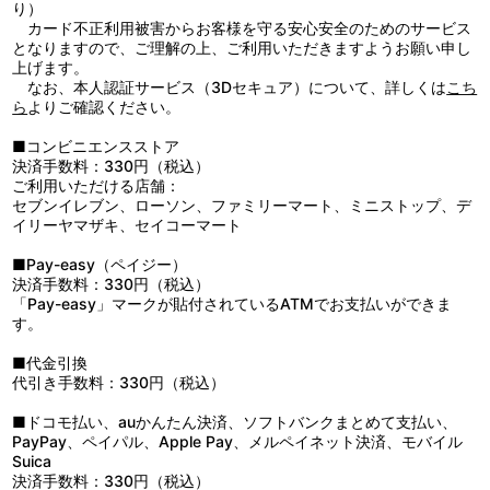
り）
カード不正利用被害からお客様を守る安心安全のためのサービス
となりますので、ご理解の上、ご利用いただきますようお願い申し
上げます。
なお、本人認証サービス（3Dセキュア）について、詳しくは
こち
ら
よりご確認ください。
■コンビニエンスストア
決済手数料：330円（税込）
ご利用いただける店舗：
セブンイレブン、ローソン、ファミリーマート、ミニストップ、デ
イリーヤマザキ、セイコーマート
■Pay-easy（ペイジー）
決済手数料：330円（税込）
「Pay-easy」マークが貼付されているATMでお支払いができま
す。
■代金引換
代引き手数料：330円（税込）
■ドコモ払い、auかんたん決済、ソフトバンクまとめて支払い、
PayPay、ペイパル、Apple Pay、メルペイネット決済、モバイル
Suica
決済手数料：330円（税込）