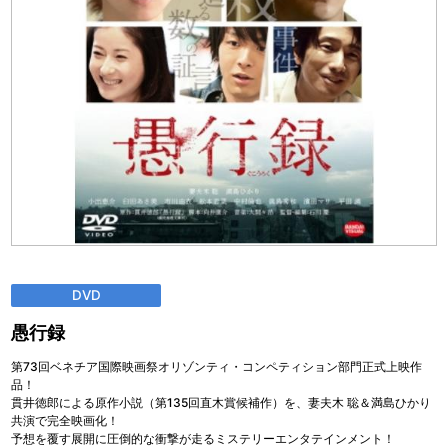
DVD
愚行録
第73回ベネチア国際映画祭オリゾンティ・コンペティション部門正式上映作
品！
貫井徳郎による原作小説（第135回直木賞候補作）を、妻夫木 聡＆満島ひかり
共演で完全映画化！
予想を覆す展開に圧倒的な衝撃が走るミステリーエンタテインメント！