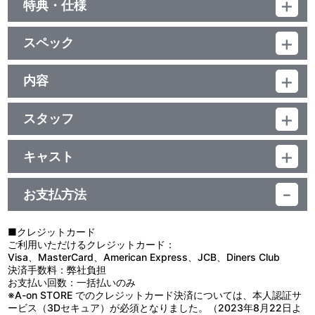
特典・仕様
特典
スペック
特報・予告編・TVスポット
品番：BCBJ-4848
ジャンル：劇場公開映画（邦画）
内容
（本編120分+映像特典2分）／ﾄﾞﾙﾋﾞｰﾃﾞｼﾞﾀﾙ（5.1ch・ｽﾃﾚｵ）／片
制作年度：2017年
面2層／16:9（ｽｸｲｰｽﾞ）／ｽｺｰﾌﾟｻｲｽﾞ・一部ﾋﾞｽﾀｻｲｽﾞ／日本語・英語
字幕付（ON・OFF可能）／カラー／確122分／全1巻
スタッフ
【収録内容】
原作：貫井徳郎『愚行録』（創元推理文庫刊）／脚本：向井康介／
エリートサラリーマンの夫、美人で完璧な妻、そして可愛い一人
音楽：大間々 昂／監督・編集：石川 慶／撮影監督：ピオトル・ニ
娘の田向（たこう）一家。絵に描いたように幸せな家族を襲った一
キャスト
エミイスキ，P.S.C.／照明：宗 賢次郎／美術：尾関龍生／録音：久
家惨殺事件は迷宮入りしたまま一年が過ぎた。週刊誌の記者である
妻夫木 聡／満島ひかり
連石由文／キャスティング：吉川威史／助監督：川口浩史／製作担
田中は、改めて事件の真相に迫ろうと取材を開始する。
小出恵介／臼田あさ美／市川由衣／松本若菜／中村倫也／眞島秀和
当：伊達真人／編集：太田義則／衣裳：森口誠治／装飾：篠田公史
殺害された夫・田向浩樹の会社同僚の渡辺正人。 妻・友季恵の大
お支払方法
／濱田マリ／平田 満
／メイク：那須野 詞／音響効果：柴崎憲治／音楽プロデューサー：
学同期であった宮村淳子。 その淳子の恋人であった尾形孝之。そし
杉田寿宏／エグゼクティブ・プロデューサー：森 昌行／コ・エグゼ
て、大学時代の浩樹と付き合っていた稲村恵美。
クティブ・プロデューサー：吉田多喜男／アソシエイト・プロデュ
ところが、関係者たちの証言から浮かび上がってきたのは、理想
■クレジットカード
ーサー：川城和実、太田哲夫、福田太一、二宮清隆／プロデューサ
的と思われた夫婦の見た目からはかけ離れた実像、そして、証言者
ご利用いただけるクレジットカード：
ー：加倉井誠人／ライン・プロデューサー：小宮慎二／製作：バン
たち自らの思いもよらない姿であった。
Visa、MasterCard、American Express、JCB、Diners Club
ダイビジュアル、テレビ東京、ワーナー・ブラザース映画、東北新
その一方で、田中も問題を抱えている。妹の光子が育児放棄の疑
決済手数料：弊社負担
社/オフィス北野／オリジナル・サウンドトラック：Anchor
いで逮捕されていたのだ――。
お支払い回数：一括払いのみ
Records／配給：ワーナー・ブラザース映画/オフィス北野
※A-on STORE でのクレジットカード決済については、本人認証サ
ービス（3Dセキュア）が必須となりました。（2023年8月22日よ