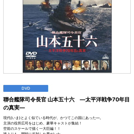
DVD
聯合艦隊司令長官 山本五十六 ―太平洋戦争70年目
の真実―
現代(いま)とよく似ている時代が、かつてこの国にあった―。
主演の役所広司をはじめ、豪華キャストが集結！
空前のスケールで描く一大巨編！！
誰よりも、開戦に反対した男がいた。