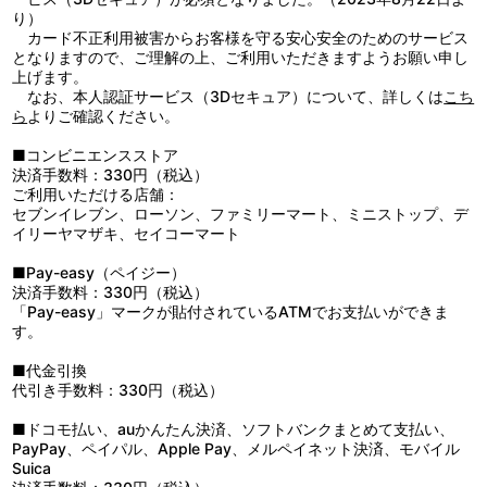
映画『聯合艦隊司令長官 山本五十六』製作支援の会、特定非営利活
に満ちた作戦だった……。
り）
動法人 山本元帥景仰会、新潟県立長岡高等学校同窓会、長岡市／企
カード不正利用被害からお客様を守る安心安全のためのサービス
画協力：文藝春秋、山本源太郎／撮影協力：防衛省、海上自衛隊
となりますので、ご理解の上、ご利用いただきますようお願い申し
上げます。
なお、本人認証サービス（3Dセキュア）について、詳しくは
こち
ら
よりご確認ください。
■コンビニエンスストア
決済手数料：330円（税込）
ご利用いただける店舗：
セブンイレブン、ローソン、ファミリーマート、ミニストップ、デ
イリーヤマザキ、セイコーマート
■Pay-easy（ペイジー）
決済手数料：330円（税込）
「Pay-easy」マークが貼付されているATMでお支払いができま
す。
■代金引換
代引き手数料：330円（税込）
■ドコモ払い、auかんたん決済、ソフトバンクまとめて支払い、
PayPay、ペイパル、Apple Pay、メルペイネット決済、モバイル
Suica