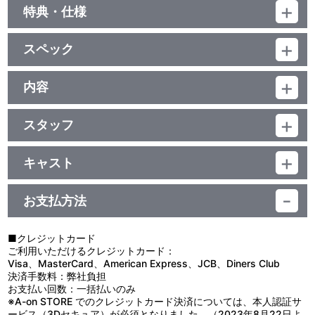
特典・仕様
映像特典
スペック
・特報
・予告
品番：BCBJ-4260
・ＴＶスポット
ジャンル：劇場公開映画（邦画）
内容
(本編140分＋特典5分)／ﾄﾞﾙﾋﾞｰﾃﾞｼﾞﾀﾙ(5.1ch・一部ｽﾃﾚｵ)／片面2層
制作年度：2011年
／16:9(ｽｸｲｰｽﾞ)／ﾋﾞｽﾀｻｲｽﾞ／ﾊﾞﾘｱﾌﾘｰ日本語字幕付（ON・OFF可
能）／カラー／確145分／1巻
スタッフ
1939年(昭和14年)夏。
監修・原作：半藤一利 「聯合艦隊司令長官 山本五十六」(文藝春秋
「日独伊三国同盟」締結の声に日本は大きく揺れていた。それを
刊)／特別協力：山本義正／プロデューサー：小滝祥平／脚本：長谷
強硬に主張する陸軍、マスコミ、そして国民。しかし海軍大臣米内
キャスト
川康夫・飯田健三郎／撮影：柴主高秀／照明：長田達也／美術：金
光政(柄本 明)、次官山本五十六(役所広司)、軍務局長井上成美(柳葉
役所広司
田克美／装飾：大坂和美／編集：阿部亙英／助監督：山田敏久／録
敏郎)は、その「世論」に敢然と異を唱えた。日本がドイツと手を組
玉木 宏／柄本 明／柳葉敏郎／阿部 寛／吉田栄作／椎名桔平／益岡
音監督：橋本文雄／音楽：岩代太郎／VFXﾌﾟﾛﾃﾞｭｰｻｰ：浅野秀二／
めばアメリカとの戦争は避けられず、十倍の国力を持つ国と戦え
お支払方法
徹／袴田吉彦／五十嵐隼士／坂東三津五郎／原田美枝子／瀬戸朝香
VFXﾃﾞｨﾚｸﾀｰ：鹿住朗生／特撮監督：佛田 洋／監督：成島 出／製
ば、この国は滅びる……。
／田中麗奈／中原丈雄／中村育二／伊武雅刀／宮本信子／香川照之
作：「聯合艦隊司令長官 山本五十六」製作委員会（バンダイビジュ
彼らの命を賭した反対で、三国同盟問題は立ち消えとなり、山本
アル、東映、木下グループ、ワタナベエンターテインメント、東映
五十六は聯合艦隊司令長官として旗艦「長門」に着任するが、同時
■クレジットカード
ビデオ、テレビ朝日、寿スピリッツ、SBIホールディングス、ブロ
に欧州でドイツの快進撃が始まり、同盟締結の声は再び沸騰する。
ご利用いただけるクレジットカード：
ードメディア・スタジオ、アサツー ディ・ケイ、吉田正樹事務所、
1940年(昭和15年)9月、ついに三国同盟は締結された。そして一
Visa、MasterCard、American Express、JCB、Diners Club
ディ・コンプレックス、フードディスカバリー、エネット、新潟日
年後―。
決済手数料：弊社負担
報社、BSN新潟放送、NST新潟総合テレビ、TeNYテレビ新潟、UX
太平洋上の空母から飛び立った、日本海軍350機の大攻撃隊がア
お支払い回数：一括払いのみ
新潟テレビ21、読売新聞社、山陽鋼業、アオイコーポレーション、
メリカ太平洋艦隊に襲いかかった。それは戦争に勝つためではな
※A-on STORE でのクレジットカード決済については、本人認証サ
デスティニー）／製作プロダクション：デスティニー／特別協賛：
く、一刻も早く終わらせるために、山本五十六が生み出した、苦渋
ービス（3Dセキュア）が必須となりました。（2023年8月22日よ