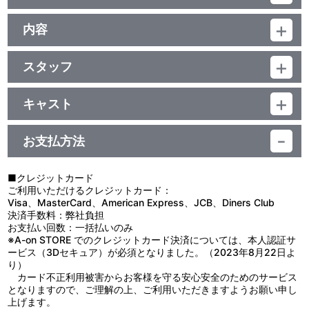
『欲望』のむこうがわ（監督インタビュー）
品番：BCBJ-2505
ジャンル：劇場公開映画（邦画）
内容
（本編133分+映像特典12分）／ﾄﾞﾙﾋﾞｰﾃﾞｼﾞﾀﾙ(ｻﾗｳﾝﾄﾞ※)／片面2層
制作年度：2005年
／16：9(ｽｸｲｰｽﾞ)／ﾋﾞｽﾀｻｲｽﾞ／英語字幕付（ON・OFF可能）
※この音声は、DTSステレオ方式で製作された劇場用音源を収録し
スタッフ
中学時代、三島由紀夫に傾倒する美少年・正巳（村上 淳）に憧れな
たものです。／カラー／確145分／1巻
企画・製作：鈴木 光／原作：小池真理子（新潮社刊）／監督：篠原
がらも、親友の阿佐緒（高岡早紀）に好意を寄せる正巳と一定の友
哲雄／脚本：大森寿美男、川﨑いづみ／主題曲：布袋寅泰／音楽：
情を保っていた類子（板谷由夏）。それから１０年後、学校図書館
キャスト
池 頼広／プロデューサー：原田文宏／撮影：上野彰吾（J.S.C）／
司書となり、妻子ある教師・野勢(大森南朋)との肉体だけの関係に
板谷由夏／村上 淳／高岡早紀／利重 剛／大森南朋／中村方隆／内
照明：赤津淳一／美術：小澤秀高／録音：阿部 茂／編集：田中愼二
溺れていた類子は、阿佐緒の結婚披露パーティーで、久々に正巳と
田春菊／水木 薫／筒井康隆／中村久美／吉田日出子／津川雅彦 他
／キャスティング：名須川伸吾／助監督：谷口正晃／製作担当：宿
再会する･･･。
お支払方法
崎恵造／企画協力：愛企画／配給：メディア・スーツ／製作：光和
インターナショナル 他
■クレジットカード
ご利用いただけるクレジットカード：
Visa、MasterCard、American Express、JCB、Diners Club
決済手数料：弊社負担
お支払い回数：一括払いのみ
※A-on STORE でのクレジットカード決済については、本人認証サ
ービス（3Dセキュア）が必須となりました。（2023年8月22日よ
り）
カード不正利用被害からお客様を守る安心安全のためのサービス
となりますので、ご理解の上、ご利用いただきますようお願い申し
上げます。