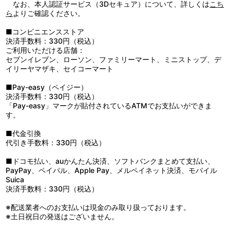
なお、本人認証サービス（3Dセキュア）について、詳しくは
こち
ら
よりご確認ください。
■コンビニエンスストア
決済手数料：330円（税込）
ご利用いただける店舗：
セブンイレブン、ローソン、ファミリーマート、ミニストップ、デ
イリーヤマザキ、セイコーマート
■Pay-easy（ペイジー）
決済手数料：330円（税込）
「Pay-easy」マークが貼付されているATMでお支払いができま
す。
■代金引換
代引き手数料：330円（税込）
■ドコモ払い、auかんたん決済、ソフトバンクまとめて支払い、
PayPay、ペイパル、Apple Pay、メルペイネット決済、モバイル
Suica
決済手数料：330円（税込）
※配送業者へのお支払いは現金のみ取り扱っております。
※土日祝日の発送はございません。