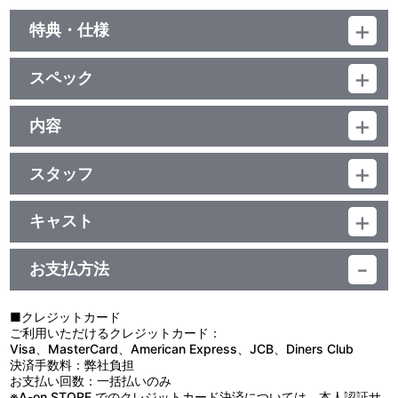
特典・仕様
映像特典
スペック
●でるた小劇場
●Making of Macross⊿ vol.03「素敵な異世界の作り方」
品番：BCBA-4781
●カラオケ映像「破滅の純情」（音源提供：JOYSOUND）
ジャンル：TVアニメ
内容
●Mission 13 ノンテロップエンディング「Eternity」
（本編71分＋特典50分）／ﾄﾞﾙﾋﾞｰﾃﾞｼﾞﾀﾙ(ｽﾃﾚｵ・一部ﾓﾉﾗﾙ)／片面2
●Mission14 ノンテロップオープニング「一度だけの恋なら」
制作年度：2016年
層／16:9(ｽｸｲｰｽﾞ)／ﾋﾞｽﾀｻｲｽﾞ／日本語・英語字幕付(ON･OFF可能)
●ノンテロップオープニング「絶対零度θノヴァティック」
／カラー／確121分／全9巻
スタッフ
●ノンテロップエンディング「破滅の純情」
【3話収録】
●CM・PV
Mission 13 脚本：根元歳三／絵コンテ：河森正治／演出：筑紫大
■Mission 13「激情 ダイビング」
介／作画監督：畑 智司、井上英紀、シノミン、横山紗弓、西川真人
グラミア王みずから率いるウィンダミアの旗艦シグル＝バレンス
キャスト
Mission 14 脚本：根元歳三／絵コンテ：ヤマトナオミチ、河森正
が、惑星ラグナに迫る。夢を追いかけ田舎を飛び出してきたフレイ
音声特典
ハヤテ・インメルマン：内田雄馬／フレイア・ヴィオン：鈴木みの
治／演出：ヤマトナオミチ／作画監督：永川桃子、酒井智史、福島
ア、Δ小隊の副官を任されることになったミラージュ、そして飛ぶ
り／ミラージュ・ファリーナ・ジーナス：瀬戸麻沙美／美雲・ギン
勇、牛屋琴乃
ことに生きがいを感じ始めているハヤテ。第二の故郷ラグナを守る
お支払方法
●Mission 13 オーディオコメンタリー （出演：内田雄馬、木村良
ヌメール：小清水亜美、JUNNA（歌）／カナメ・バッカニア：安
Mission 15 脚本：根元歳三／絵コンテ：佐藤英一／演出：玉田 博
戦いのなかに彼らが掴みとるものとは――
平、石川界人）
野希世乃／レイナ・プラウラー：東山奈央／マキナ・中島：西田望
／作画監督：伊藤亜矢子、高田和典、杉本里菜
■Mission 14「漂流 エンブレイシング」
見／アラド・メルダース：森川智之／チャック・マスタング：川田
宇宙艦にトラブル発生。このままでは、電力も酸素もじきに供給
■クレジットカード
特典
紳司／アーネスト・ジョンソン：石塚運昇／ロイド・ブレーム：石
原作：河森正治・スタジオぬえ／総監督：河森正治／監督：安田賢
が止まってしまう。エネルギー回路の爆発に巻き込まれて二人きり
ご利用いただけるクレジットカード：
川界人／キース・エアロ・ウィンダミア：木村良平／ボーグ・コン
司／シリーズ構成：根元歳三／キャラクター原案：実田千聖
になってしまったハヤテとミラージュは、問題が起きたブロックの
Visa、MasterCard、American Express、JCB、Diners Club
●特製ブックレット（４０ページ予定）
ファールト：KENN／ヘルマン・クロース：遠藤大智／カシム・エ
（CAPCOM）／キャラクターデザイン・総作画監督：まじろ、進
修理に向かうのだが――
決済手数料：弊社負担
ーベルハルト：拝 真之介／テオ・ユッシラ、ザオ・ユッシラ：峰岸
藤 優／メインアニメーター：中山 竜／世界観デザイン：ロマン・
■Mission 15「決別 レゾリューション」
お支払い回数：一括払いのみ
佳／ハインツ・ネーリッヒ・ウィンダミア：寺崎裕香、メロディー
トマ／バルキリーデザイン：河森正治／メカニックデザイン：ブリ
亡きグラミアの跡を継ぎ、ハインツ・ネーリッヒ・ウィンダミア
※A-on STORE でのクレジットカード決済については、本人認証サ