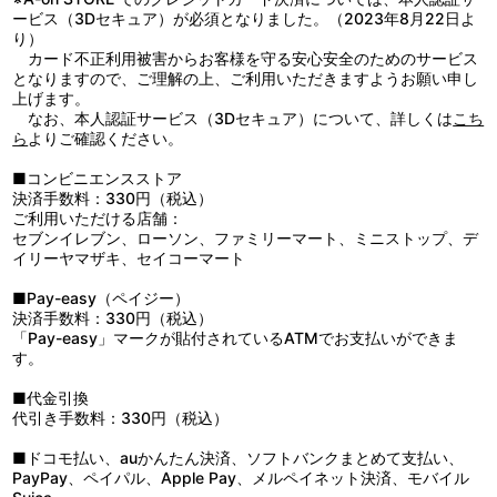
他、仕様
チューバック（歌）
ュネ・スタニスラス／美術設定：ニエム・ヴィンセント／デザイン
が新たな王となる。ウィンダミアの歴史において、古より伝わる
ービス（3Dセキュア）が必須となりました。（2023年8月22日よ
●特製スリーブケース（マクロスビジュアルアーティスト天神英貴
ワークス：大橋幸子／マクロスビジュアルアーティスト：天神英貴
「風の歌い手」が玉座に就くのは約150年ぶりの出来事。制風圏を
り）
描き下ろし）
／色彩設計：林 可奈子／美術監督：池田繁美（アトリエ・ムサ）、
確立し、ウィンダミアの空を取り戻した今、ハインツは一体何を想
カード不正利用被害からお客様を守る安心安全のためのサービス
●インナージャケット（キャラクターデザイン「まじろ」描き下ろ
丸山由紀子（アトリエ・ムサ）／撮影監督：岩崎 敦（T2studio）
うのか――
となりますので、ご理解の上、ご利用いただきますようお願い申し
し）
／CGディレクター：森野浩典／CGスーパーバイザー：加島裕幸
上げます。
●日本語・英語字幕付(ON･OFF可能)
（unknownCASE）／CGアニメーションディレクター：崎山敦嗣
なお、本人認証サービス（3Dセキュア）について、詳しくは
こち
（unknownCASE）／メインバルキリーモデリング：池田幸雄、坂
ら
よりご確認ください。
本圭司／モニターグラフィックス：HIBIKI、鈴木陽太
（flapper3）、加藤千恵（T2studio）／特殊効果：飯田彩佳／編
■コンビニエンスストア
集：坪根健太郎（REAL-T）／音楽：鈴木さえ子、TOMISIRO、窪
決済手数料：330円（税込）
田ミナ／音楽制作：フライングドッグ／音響監督：三間雅文／音響
ご利用いただける店舗：
制作：テクノサウンド／アニメーション制作：サテライト／製作：
セブンイレブン、ローソン、ファミリーマート、ミニストップ、デ
ビックウエスト、マクロスデルタ製作委員会 他
イリーヤマザキ、セイコーマート
■Pay-easy（ペイジー）
決済手数料：330円（税込）
「Pay-easy」マークが貼付されているATMでお支払いができま
す。
■代金引換
代引き手数料：330円（税込）
■ドコモ払い、auかんたん決済、ソフトバンクまとめて支払い、
PayPay、ペイパル、Apple Pay、メルペイネット決済、モバイル