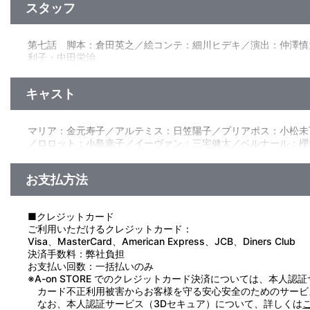
他、仕様
スタッフ
今度ばかりは戦いを止めないでほしいと、自分を慕うフランス
ランド軍と、彼らを一気にたたきのめそうと集まったフランス軍
●特製描き下ろしジャケット
■LIBER Ⅷ LUPUS EST HOMO HOMINI ―第八話 人
第七話 脚本：倉田英之／絵コンテ：細川ヒデキ／演出：仲澤慎
肩に傷を追い、魔女エドウィナの家で手当を受けていたマリア
利子・中田栄治
とが判明し、プリアポスに様子を見に行かせる。マーサは修道士
第八話 脚本：倉田英之／絵コンテ：遠藤広隆／演出：登坂晋／
キャスト
原作：石川雅之（講談社『good!アフタヌーン』所載）／監
チャー：白土晴一／美術監督：池田繁美・丸山由紀子／色彩設計
／音響監督：明田川 仁／アニメーション制作：Production I
マリア：金元寿子／アルテミス：日笠陽子／プリアポス：小松未
／ロロット：小島幸子／イーヴァン：三宅健太／ベルナール：櫻
お支払方法
■クレジットカード
ご利用いただけるクレジットカード：
Visa、MasterCard、American Express、JCB、Diners Club
決済手数料：弊社負担
お支払い回数：一括払いのみ
※A-on STORE でのクレジットカード決済については、本人認
カード不正利用被害からお客様を守る安心安全のためのサービ
なお、本人認証サービス（3Dセキュア）について、詳しくは