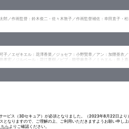
人の青年ジョセフに懇願されてしまったマリア。悩み続ける一方で、こ
とで、戦場にはかつてないほど大量の兵士が集まっていく。そして、マ
は、人にとって狼―
太郎／作画監督：鈴木俊二・佐々木敦子／作画監督補佐：幸田直子・松
だったが、なんとか森の中の家に戻れる程度に回復した。そんな中、マ
・ジルベールが持参した“特別な薬”を飲み一命を取り留めたが、倒れ
作画監督：伊藤岳史／作画監督補佐：小倉典子／総作画監督：千羽由利
督：谷口悟朗／シリーズ構成・脚本：倉田英之／キャラクターデザイン：
：境 成美／撮影監督：田中宏侍／CGIディレクター：三上康博／編集
.G／製作：純潔のマリア製作委員会
可子／エゼキエル：花澤香菜／ジョセフ：小野賢章／アン：加隈亜衣／
井孝宏／ジルベール：花江夏樹／ビブ：能登麻美子／ミカエル：井上喜
証サービス（3Dセキュア）が必須となりました。（2023年8月22日より
スとなりますので、ご理解の上、ご利用いただきますようお願い申し上
こちら
よりご確認ください。