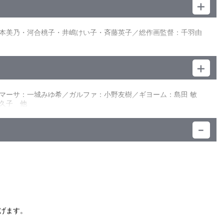
れまでのマリアの行動によって一か所に集結してしまったイング
リアの選んだ行動とは……。
本美乃・河合桃子・井嶋けい子・斉藤英子／総作画監督：千羽由
リアの不在中に村の少女・アンの祖母マーサの容態が悪化したこ
た原因をジルベールに聞かされたアンは混乱してしまう。
子・中田栄治
千羽由利子／コンセプチュアルデザイン：中田栄治／チーフリサー
：森田清次／音楽：甲田雅人／音楽制作：ランティス・アイウィル
マーサ：一城みゆ希／ガルファ：小野友樹／ギヨーム：島田 敏
久子 他
）
げます。