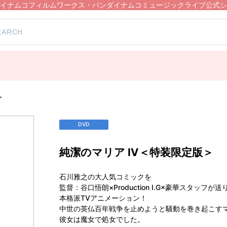
イナムコフィルムワークス・バンダイナムコミュージックライブ公式シ
＞
DVD
純潔のマリア Ⅳ＜特装限定版＞
石川雅之の大人気コミックを
監督：谷口悟朗×Production I.G×豪華スタッフが
本格派TVアニメーション！
中世の英仏百年戦争を止めようと騒動を巻き起こす
彼女は魔女で処女でした。