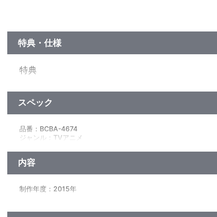
特典・仕様
特典
●特製ブックレット 『MUNDUS SECUNDUM MARIAM ―
●なぜなに中世事情ブック（アニメ公式サイトで好評掲載中の『
スペック
映像特典
品番：BCBA-4674
●配信ミニ特番 『チーフリサーチャーからの挑戦状』
ジャンル：TVアニメ
（出演：金元寿子<マリア役>・日笠陽子<アルテミス役>・小松
本編47分＋映像特典31分／ﾄﾞﾙﾋﾞｰﾃﾞｼﾞﾀﾙ(ｽﾃﾚｵ)／片面1層／16:9
※4話ごとの“まとめて一挙無料配信”実施時に公開した番組か
内容
音声特典
●オーディオコメンタリー <第七話・第八話>
制作年度：2015年
（出演予定：金元寿子<マリア役>・日笠陽子<アルテミス役>・
【2話収録】
■LIBER Ⅶ BELLUM SE IPSUM ALET ―第七話 戦争は