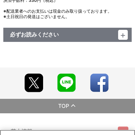
決済手数料：330円（税込）
※配送業者へのお支払いは現金のみ取り扱っております。
※土日祝日の発送はございません。
必ずお読みください
レーベル BANDAI VISUAL
発売元 シンエイ動画
販売元 バンダイナムコフィルムワークス
(C)臼井儀人／双葉社・シンエイ・テレビ朝日・ADK 2013
TOP
基本情報