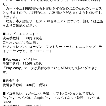
り）
はたして、カスカベ防衛隊の友情の行方は！？
カード不正利用被害からお客様を守る安心安全のためのサービス
そして、無事にソースを届け、B級グルメを守ることができるの
となりますので、ご理解の上、ご利用いただきますようお願い申し
か！？
上げます。
なお、本人認証サービス（3Dセキュア）について、詳しくは
こち
ら
よりご確認ください。
■コンビニエンスストア
決済手数料：330円（税込）
ご利用いただける店舗：
セブンイレブン、ローソン、ファミリーマート、ミニストップ、デ
イリーヤマザキ、セイコーマート
■Pay-easy（ペイジー）
決済手数料：330円（税込）
「Pay-easy」マークが貼付されているATMでお支払いができま
す。
■代金引換
代引き手数料：330円（税込）
■ドコモ払い、auかんたん決済、ソフトバンクまとめて支払い、
PayPay、ペイパル、Apple Pay、メルペイネット決済、モバイル
Suica