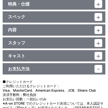
特典・仕様
映像特典
スペック
ノンテロップオープニング（ねんどアニメ）、ノンテロップエンデ
ィング、映画特報、予告編、設定資料集（静止画）
品番：BCBA-4537
ジャンル：劇場公開アニメ
内容
（本編96分＋映像特典7分）／ﾄﾞﾙﾋﾞｰﾃﾞｼﾞﾀﾙ（5.1ch・ﾄﾞﾙﾋﾞｰｻﾗｳﾝ
制作年度：2013年
ﾄﾞ･一部ｽﾃﾚｵ）／片面2層／16：9（ｽｸｲｰｽﾞ）／ﾋﾞｽﾀｻｲｽﾞ／日本語字
幕付（ON・OFF可能）／カラー／確103分／1巻
スタッフ
これは、ある春の日、春日部で起こった奇跡と友情と空腹の物語で
原作：臼井儀人(らくだ社)／監督：橋本昌和／脚本：浦沢義雄・う
ある。
えのきみこ／絵コンテ：橋本昌和・髙橋 渉・誌村宏明・宮脇千鶴・
キャスト
増井壮一／演出：佐々木 忍／作画監督：原 勝徳・大森孝敏・針金
グルメの祭典“B級グルメカーニバル”へ向かう、しんのすけたちカ
しんのすけ：矢島晶子／みさえ：ならはしみき／ひろし：藤原啓治
屋英郎／美術監督：高橋佐知・沖吉真由美／キャラクターデザイ
スカベ防衛隊。
／ひまわり：こおろぎさとみ／シロ：真柴摩利／ネネちゃん：林 玉
ン：原 勝徳・末吉裕一郎／メカデザイン：高倉佳彦／色彩設計：野
途中、謎の女性・紅子に出会い、「このソースを会場に届けてほし
お支払方法
緒／マサオくん：一龍斎貞友／風間くん：真柴摩利／ボーちゃん：
中幸子／撮影監督：梅田俊之／ねんどアニメ：石田卓也／音楽：荒
い」と壺を託される。
佐藤智恵／ソースの健：辻 親八／フォアグラ錦：大川 透／トリュ
川敏行・多田彰文・澤口和彦／音響監督：大熊 昭／編集：三宅圭貴
そのソースは“B級グルメ”を滅ぼそうとする秘密結社“A級グルメ機
フ：神谷浩史／キャビア：早見沙織／下町コロッケどん：コロッケ
／主題歌「RPG」歌：SEKAI NO OWARI／制作：シンエイ動画・テ
構”の企みを阻止することができる“伝説のソース”だった！
■クレジットカード
／しょうがの紅子：渡辺直美／川越シェフ：川越達也／グルメッポ
レビ朝日・ＡＤＫ・双葉社／配給：東宝 他
そんな大事なソースとは露知らず、のんきにソースを運ぶカスカベ
ご利用いただけるクレジットカード：
ーイ：中村悠一 他
防衛隊。
Visa、MasterCard、American Express、JCB、Diners Club
しかし、そこへ、ソースを奪おうとするA級グルメ機構の刺客たち
決済手数料：弊社負担
が次々と襲い掛かる。
お支払い回数：一括払いのみ
不安と恐怖と空腹で、しんのすけたちカスカベ防衛隊は、ついに仲
※A-on STORE でのクレジットカード決済については、本人認証サ
間割れをしてしまう…！
ービス（3Dセキュア）が必須となりました。（2023年8月22日よ