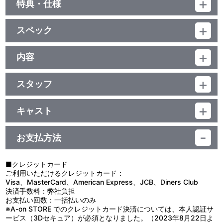
特典・仕様
初回封入特典
スペック
■エンドカード（３種）
■SPECIAL CD feat.緑間真太郎
品番：BCBA-4392
⇒・オーディオドラマ緑間編
ジャンル：TVアニメ
内容
・ボーナストラック１（出演キャストコメント）
(本編72分＋映像特典2分)／ﾄﾞﾙﾋﾞｰﾃﾞｼﾞﾀﾙ(ｽﾃﾚｵ)／片面2層／16:9(ｽｸ
・ボーナストラック２（「セイシュンTIP-OFF!!～MVP緑間
制作年度：2012年
ｲｰｽﾞ)／ﾋﾞｽﾀｻｲｽﾞ／カラー／確74分／9巻
ver.」歌：緑間真太郎）
スタッフ
【3話収録】
第9Q 脚本：入江信吾／演出：いまざきいつき／絵コンテ：山本
■第9Q「勝つために」
初回封入特典
靖貴／作画監督：織田 誠、長屋侑利子
インターハイ予選トーナメント準決勝、秀徳は緑間を温存する余
キャスト
第10Q 脚本：根元歳三／演出：京極義昭、小村方宏治／絵コン
裕の戦いぶりで決勝進出は確定的。一方、王者・正邦に挑む誠凛
≪オーディオドラマ内容≫
黒子テツヤ：小野賢章／火神大我：小野友樹／黄瀬涼太：木村良平
テ：京極義昭／作画監督：窪田康高、森田 史
は、火神のダンクと黒子のパスワークにより、第１クォーターを同
おは朝いわく、今日は緑間と高尾の相性最悪の日。練習試合の前
／緑間真太郎：小野大輔／相田リコ：斎藤千和／日向順平：細谷佳
第11Q 脚本：谷村大四郎／演出：林 直孝／絵コンテ：澤井幸次／
点で終える。しかし正邦の執拗なディフェンスの前に奮闘していた
お支払方法
に、運気を補正するラッキーアイテムを手に入れなくては！
正／伊月 俊：野島裕史／小金井慎二：江口拓也／笠松幸男：保志総
作画監督：小谷杏子、宮川智恵子、津島 桂
火神が、第２クォーターにして４回目のファウルをとられてしま
「おは朝見たぜ？」「……なら言うまでもなかろう」
一朗／高尾和成：鈴木達央 他
う。最大のピンチを迎えたに見えた誠凛だが、キャプテンの日向は
≪出演≫
原作：藤巻忠俊（集英社「週刊少年ジャンプ」連載中）／監督：多
落ち着いた様子で、火神、そして黒子の交代を告げる。誠凛２年生
■クレジットカード
小野大輔・小野賢章・鈴木達央
田俊介／シリーズ構成：高木 登／キャラクターデザイン・総作画監
メンバーの目は決意に満ちていた。
ご利用いただけるクレジットカード：
督：菊地洋子／美術監督：三田慎也／色彩設計：佐藤真由美／撮影
■第10Q「困ります」
Visa、MasterCard、American Express、JCB、Diners Club
特典
監督：荒井栄児／３ＤＣＧ監督：磯部兼士／編集：植松淳一／音響
準決勝、王者・正邦ＶＳ誠凛も大詰めを迎えた頃、再び黒子がコ
決済手数料：弊社負担
監督：三間雅文／音楽：中西亮輔、R･O･N／アニメーション制作：
ートに戻る。２年生の先輩としての意地と、黒子と火神の、後輩と
お支払い回数：一括払いのみ
ライナーノート
プロダクション I.G／製作：黒子のバスケ製作委員会 他
しての先輩への敬意。チームの心が１つになり正邦を追い詰める
※A-on STORE でのクレジットカード決済については、本人認証サ
が、正邦も王者のプライド全開で一歩も退かない。白熱の試合は、
ービス（3Dセキュア）が必須となりました。（2023年8月22日よ