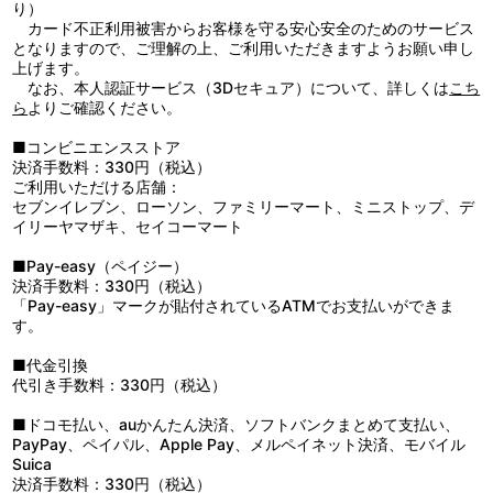
劇的なフィナーレで誠凛が勝利するのだった。小休止の後、緑間を
り）
映像特典
擁する秀徳との決勝戦が幕を開ける。開始直後から互いに譲らず、
カード不正利用被害からお客様を守る安心安全のためのサービス
「黒子のバスケＮＧ集」
均衡した展開となる。先取点を取り、試合の主導権を握ることにな
となりますので、ご理解の上、ご利用いただきますようお願い申し
原作コミックスの大人気おまけコーナーをアニメver.で収録！
るのは果たして…！？
上げます。
■第11Q「そんなもんじゃねえだろ」
なお、本人認証サービス（3Dセキュア）について、詳しくは
こち
先取点を取られた誠凛だが、直後、黒子のエンドラインからの回
ら
よりご確認ください。
転式超長距離パスを火神が受け、取り返す。これにより、緑間の超
高弾道スリーポイントシュートを間接的に封じた誠凛。すると秀徳
■コンビニエンスストア
は黒子のマークを高尾にチェンジ。高尾は、これまで誰も止められ
決済手数料：330円（税込）
なかった黒子と火神のコンビプレイの阻止に成功する。実は高尾
ご利用いただける店舗：
は、誠凛・伊月のイーグルアイより更に広い視野でコート全体を見
セブンイレブン、ローソン、ファミリーマート、ミニストップ、デ
ることができる、ホークアイの持ち主であり、黒子のミスディレク
イリーヤマザキ、セイコーマート
ションが通用しない相手だったのだ…！
■Pay-easy（ペイジー）
決済手数料：330円（税込）
「Pay-easy」マークが貼付されているATMでお支払いができま
す。
■代金引換
代引き手数料：330円（税込）
■ドコモ払い、auかんたん決済、ソフトバンクまとめて支払い、
PayPay、ペイパル、Apple Pay、メルペイネット決済、モバイル
Suica
決済手数料：330円（税込）