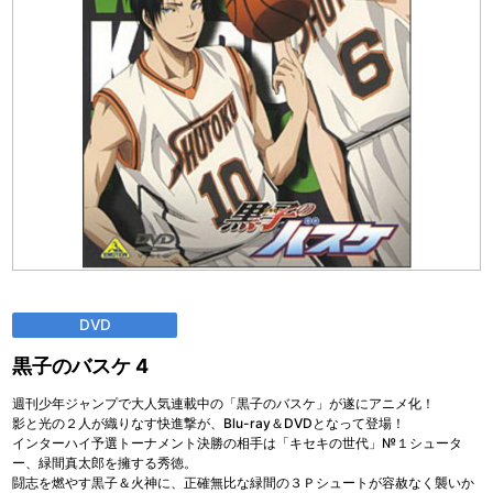
DVD
黒子のバスケ 4
週刊少年ジャンプで大人気連載中の「黒子のバスケ」が遂にアニメ化！
影と光の２人が織りなす快進撃が、Blu-ray＆DVDとなって登場！
インターハイ予選トーナメント決勝の相手は「キセキの世代」№１シュータ
ー、緑間真太郎を擁する秀徳。
闘志を燃やす黒子＆火神に、正確無比な緑間の３Ｐシュートが容赦なく襲いか