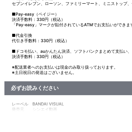
セブンイレブン、ローソン、ファミリーマート、ミニストップ、
■Pay-easy（ペイジー）
決済手数料：330円（税込）
「Pay-easy」マークが貼付されているATMでお支払いができま
■代金引換
代引き手数料：330円（税込）
■ドコモ払い、auかんたん決済、ソフトバンクまとめて支払い、Pay
決済手数料：330円（税込）
※配送業者へのお支払いは現金のみ取り扱っております。
※土日祝日の発送はございません。
必ずお読みください
レーベル BANDAI VISUAL
発売元 シンエイ動画
販売元 バンダイナムコフィルムワークス
(Ｃ)臼井儀人／双葉社・シンエイ・テレビ朝日・ＡＤＫ