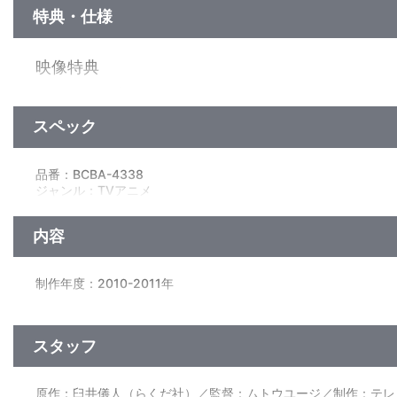
特典・仕様
映像特典
○ノンテロップＯＰ
「T.W.L」歌：関ジャニ∞
○ノンテロップＥＤ
スペック
「ありの唄」歌：やなわらばー
品番：BCBA-4338
ジャンル：TVアニメ
（本編映像82分+特典映像3分）／ﾄﾞﾙﾋﾞｰﾃﾞｼﾞﾀﾙ（ｽﾃﾚｵ）／片面2
内容
制作年度：2010-2011年
【10話収録】
第1話「母ちゃんの日記だゾ」／第2話「風間くんのパパが帰っ
スタッフ
第3話「妄想するゾ」／第4話「スケバンママだゾ」
第5話「読み聞かせだゾ」／第6話「花いっぱい大作戦だゾ」
第7話「名刺を作るゾ」／第8話「大物を釣るゾ」
原作：臼井儀人（らくだ社）／監督：ムトウユージ／制作：テレ
第9話「犬の飼い方教えるゾ」／第10話「お金をひろったゾ」