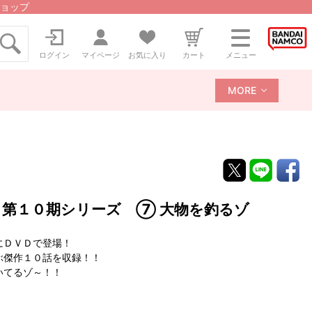
ョップ
ログイン
マイページ
お気に入り
カート
メニュー
MORE
 第１０期シリーズ ⑦ 大物を釣るゾ
にＤＶＤで登場！
ぶ傑作１０話を収録！！
いてるゾ～！！