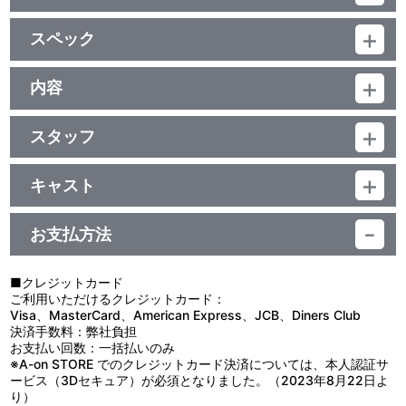
初回特典
スペック
■アニメ版描き下ろし特製スリーブケース
キャラクターデザイン・乘田拓茂、小林千鶴
品番：BCBA-4289
メカ総作監・松村拓哉
ジャンル：TVアニメ
内容
■初回仕様ジャケット
(本編47分＋特典3分)／ﾄﾞﾙﾋﾞｰﾃﾞｼﾞﾀﾙ（ｽﾃﾚｵ）／片面1層／16:9（ｽｸ
森沢晴行キャラクターアート×天神英貴メカニカルアート
制作年度：2012年
ｲｰｽﾞ）／ﾋﾞｽﾀｻｲｽﾞ／カラー／確50分／6巻
スタッフ
【2話収録】
初回封入特典
第7話 脚本：待田堂子／絵コンテ：西森 章／演出：菊池勝也／作
■第7話「鴨川の誓い」
画監督：奥山鈴奈
ユリカノ消滅という事態に茫然となるディセルマインとヴィラジ
キャスト
■エンドカードコレクション(ポストカード 2枚)
第8話 脚本：森田 繁／絵コンテ：樋口香里／演出：駒屋健一郎／
ュリオに「歯ぁ、くいしばれ！」と鴨川ダイナマイト・ボンバーを
No.19 緋賀ゆかり／No.20 緒方剛志
京乃まどか：石原夏織／ラン：瀬戸麻沙美／ムギナミ：茅野愛衣／
作画監督：実原 登、谷口元浩、原田峯文
ぶっ飛ばすまどか。ユリカノの想いを知り、心を打たれたディセル
キリウス：野島健児／イゾ：吉野裕行／アレイ：松岡禎丞／ヴィラ
マインとヴィラジュリオは、共にポリへドロンのために歩むことを
お支払方法
特典
ジュリオ：中村悠一／ディセルマイン：小野大輔／アステリア：金
原作・制作協力：Production I.G／総監督：佐藤竜雄／監督：鈴木
誓い、国際会議でレ・ガリテとデ・メトリオが友好関係を築くこと
元寿子／モイド：興津和幸／中泉ようこ：能登麻美子／芹沢颯太：
利正／シリーズ構成・脚本：菅 正太郎／キャラクター原案：森沢晴
を宣伝する。
■Lagrange Log 4(8P）
井口祐一／田所正蔵：保村 真／渡部えり：田中理恵／上原はるか：
行／キャラクターデザイン：乘田拓茂、小林千鶴／オービッドデザ
会議の後、まどかの強引な後押しもあって、ディセルマインは妹
■クレジットカード
藤村 歩／ジェイムズ・ロウ：川田紳司／グラニア：中島 愛／岩淵
イン：日産自動車 グローバルデザイン本部[大須田貴士、菊地宏
のランに初めて「すまなかった」と優しい言葉をかける――感激し
ご利用いただけるクレジットカード：
まちこ：浅倉杏美／野上さち：山口立花子／近藤みち：三森すず
幸、村林和展]／メカ総作監：松村拓哉／CG制作：グラフィニカ／
て、涙を浮かべてしまうラン。ムギナミもヴィラジュリオから「俺
Visa、MasterCard、American Express、JCB、Diners Club
映像特典
こ 他
プロップデザイン：原 由知、寺岡賢司、曽野由大／美術監督：渡辺
は死ぬまで、お前のお兄ちゃんだ」と言われ、喜びをかみしめる。
決済手数料：弊社負担
■ピクチャードラマ「かもがわの甘い一日」
三千恵／美術設定：小木斉之／色彩設計：関本美津子／撮影監督：
そして、まどか、ラン、ムギナミは“誓いの丘”へと向かう。思い出
お支払い回数：一括払いのみ
■＜音声特典＞第8話キャラクターコメンタリー
青木 隆／3Dﾃﾞｨﾚｸﾀｰ：白井宏旨／編集：坂本久美子／音響監督：明
の場所で、まどかは新しい誓いを立てようとランとムギナミにもち
※A-on STORE でのクレジットカード決済については、本人認証サ
出演／田所正蔵、岩淵まちこ、グラニア
田川 仁／音楽：鈴木さえ子、TOMISIRO／ｱﾆﾒｰｼｮﾝ制作：XEBEC／
かける。それは「ウォクスでは戦わない」こと――。だが同じ頃、
ービス（3Dセキュア）が必須となりました。（2023年8月22日よ
製作：ﾗｸﾞﾗﾝｼﾞｪ･ﾌﾟﾛｼﾞｪｸﾄ 他
ファロスでは意外な事実が明らかになっていた。
り）