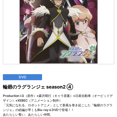
DVD
輪廻のラグランジェ season2 ④
Production I.G（原作）×森沢晴行（キャラ原案）×日産自動車（オービッドデ
ザイン）×XEBEC（アニメーション制作）
「元気になれる、ロボットアニメ」として新風を巻き起こした『輪廻のラグラ
ンジェ』の続編が早くもBlu-ray＆DVDで登場！！
あたらしい誓い、あたらしい仲間。