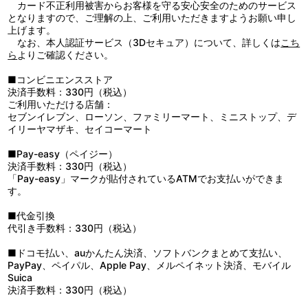
■第8話「鴨川アドバルーン」
カード不正利用被害からお客様を守る安心安全のためのサービス
ここのところ、背後から誰かの視線を感じているまどか。ランや
となりますので、ご理解の上、ご利用いただきますようお願い申し
ムギナミも、同じように「誰かに狙われている」と感じていた。３
上げます。
人を物陰から見ていたのは、一年生の三木れいこ。れいこはまどか
なお、本人認証サービス（3Dセキュア）について、詳しくは
こち
の手をつかんで、「私をジャージ部に入れてください！」と熱烈に
ら
よりご確認ください。
アピールする。予想もしない展開に呆然としてしまうまどか。しか
し、学校から部活動と認められず、廃部寸前だったジャージ部にと
■コンビニエンスストア
っては渡りに船。４人そろえば、正式な部活として承認してもらえ
決済手数料：330円（税込）
るかも知れない！ さっそくジャージ部活動に張り切るまどか、ラ
ご利用いただける店舗：
ン、ムギナミ、そして、れいこ。ところが、れいこがジャージ部に
セブンイレブン、ローソン、ファミリーマート、ミニストップ、デ
入った動機を聞いて、まどかたちは困惑してしまう。
イリーヤマザキ、セイコーマート
その頃、アステリアはレ・ガリテとデ・メトリオの友好の象徴と
して、鴨川の棚田祭を宇宙中継しようと提案する。棚田祭への参加
■Pay-easy（ペイジー）
を決めたまどかたちは、れいこの誤解をとくためにサプライズを用
決済手数料：330円（税込）
意するのだが…。
「Pay-easy」マークが貼付されているATMでお支払いができま
す。
■代金引換
代引き手数料：330円（税込）
■ドコモ払い、auかんたん決済、ソフトバンクまとめて支払い、
PayPay、ペイパル、Apple Pay、メルペイネット決済、モバイル
Suica
決済手数料：330円（税込）