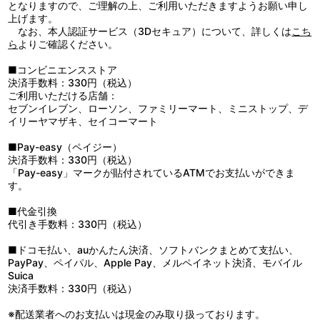
している学園祭が潰されてはと、心密かに思う。しかし、悪石蛇を
となりますので、ご理解の上、ご利用いただきますようお願い申し
倒すには、ルリの力を借りて変身しなければならない。ルリに気づ
上げます。
かれないうちに、悪石蛇を排除しなければ、明日の学園祭が中止に
なお、本人認証サービス（3Dセキュア）について、詳しくは
こち
なってしまうのだが…。
ら
よりご確認ください。
■コンビニエンスストア
決済手数料：330円（税込）
ご利用いただける店舗：
セブンイレブン、ローソン、ファミリーマート、ミニストップ、デ
イリーヤマザキ、セイコーマート
■Pay-easy（ペイジー）
決済手数料：330円（税込）
「Pay-easy」マークが貼付されているATMでお支払いができま
す。
■代金引換
代引き手数料：330円（税込）
■ドコモ払い、auかんたん決済、ソフトバンクまとめて支払い、
PayPay、ペイパル、Apple Pay、メルペイネット決済、モバイル
Suica
決済手数料：330円（税込）
※配送業者へのお支払いは現金のみ取り扱っております。