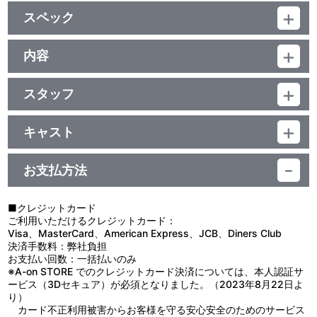
特典
スペック
特製解説書「SEVEN'S DOOR」(12P)
品番：BCBA-4181
ジャンル：TVアニメ
内容
映像特典
（本編49分+映像特典1分）／ﾄﾞﾙﾋﾞｰﾃﾞｼﾞﾀﾙ（ｽﾃﾚｵ）／片面1層／
制作年度：2011年
16:9（ｽｸｲｰｽﾞ）／ﾋﾞｽﾀｻｲｽﾞ／英語字幕付(ON･OFF可能)／カラー／
アイキャッチ集（Long Ver.#03～04）
確50分／6巻
スタッフ
【2話収録】
他、仕様
＃03 脚本：吉田 伸／絵コンテ：大橋誉志光／演出：鳥羽 聡／作
■＃03「クレイジーナイト」
画監督：鈴木竜也
深夜の高速道路を疾走する藍羽財団のトレーラーと一台のＳＵ
キャスト
キャラクターデザイン千羽由利子、中田栄治描き下ろしジャケット
＃04 脚本：彦久保雅博／絵コンテ：林 直孝、大橋誉志光／演
Ｖ。車中には「セイクリッド」の力の悪用を防ぐため、能力者を保
丹童子アルマ：寺島拓篤／藍羽ルリ：中島 愛／鏡 誠：入野自由／
出：林 直孝／作画監督：桜井正明、安本 学／メカニック作画監
護している研究機関の所長、研美悠士。その前に悪石化した謎の男
伊藤若菜：伊藤かな恵／鬼瓦：大川 透／輝島ナイト：岡本信彦／ラ
督：板垣徳宏
が立ちはだかる。護衛として同行していた鏡の戦闘メカが飛び出す
お支払方法
ウ・フェイゾォイ：野水伊織／研美悠士：小西克幸 他
が、歯が立たない。異変に気づいたアルマは現場に向かうが、悪石
監督：大橋誉志光／シリーズ構成：吉田 伸／キャラクターデザイン
人間を前にすると全身から瘴気が立ち上り、悪石化の兆候があらわ
原案：いのまたむつみ、形部一平／キャラクターデザイン：千羽由
れてしまう。そこに新型パワードスーツを身に纏った研美が駆けつ
■クレジットカード
利子、中田栄治／プロップデザイン：宮本 崇／エンゲージメントス
け、謎の悪石人間を追い払うのだが…。
ご利用いただけるクレジットカード：
ーツデザイン：中田栄治／悪石デザイン：岩永悦宜／美術監督：河
■＃04「学園祭のオニ」
Visa、MasterCard、American Express、JCB、Diners Club
野次郎／色彩設計：梅崎ひろこ／3Dディレクター：佐々木研太郎／
明日は学園祭。生徒たちは明日の準備に向けて大わらわ。鉱石部
決済手数料：弊社負担
撮影監督：千葉洋之／編集：野尻由紀子／音響監督：明田川 仁／音
に入部したアルマも準備に余念が無い。楽しそうな若菜の笑顔に、
お支払い回数：一括払いのみ
楽：佐橋俊彦／製作：サンライズ、バンダイビジュアル、博報堂DY
戦い続きのアルマも小さな安らぎを覚えるのだった。そんな折、学
※A-on STORE でのクレジットカード決済については、本人認証サ
メディアパートナーズ、毎日放送
園に悪石蛇が迷い込む事件が発生。「お嬢様にバレたら、学園祭は
ービス（3Dセキュア）が必須となりました。（2023年8月22日よ
中止になる！」。鏡の脳裏に、初めての学園祭を楽しみにしていた
り）
ルリの笑顔が浮かぶ。事情を知ったアルマもまた、若菜が楽しみに
カード不正利用被害からお客様を守る安心安全のためのサービス