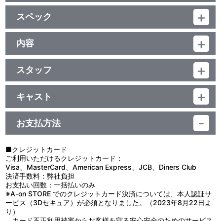
映像特典
スペック
■ノンテロップＯＰ
「オラはにんきもの」歌：のはらしんのすけ
品番：BCBA-4145
■ノンテロップＥＤ
ジャンル：TVアニメ
内容
「ＤＯ-して」歌：桜っ子クラブさくら組
（本編映像73分+特典映像3分）／ﾄﾞﾙﾋﾞｰﾃﾞｼﾞﾀﾙ（ﾓﾉﾗﾙ）／片面2層
制作年度：1992-1993年
／ｽﾀﾝﾀﾞｰﾄﾞ／カラー／確76分／11巻
スタッフ
【10話収録】
原作：臼井儀人／監督：本郷みつる／制作：テレビ朝日・ＡＤＫ・
第1話「家族写真をとるゾ」／第2話「ぬい物をするゾ」
シンエイ動画 他
第3話「お注射はキライだゾ」／第4話「お客様をもてなすゾ」
キャスト
第5話「ほめ殺しはつらいゾ」／第6話「父ちゃんは猫ギライだゾ」
しんのすけ：矢島晶子／みさえ：ならはしみき／ひろし：藤原啓
第7話「今日も本屋さんで遊ぶゾ」／第8話「ラーメンを食べるゾ」
治 他
第9話「スケートの天才だゾ」／第10話「新婚さんのケンカだゾ」
お支払方法
■クレジットカード
ご利用いただけるクレジットカード：
Visa、MasterCard、American Express、JCB、Diners Club
決済手数料：弊社負担
お支払い回数：一括払いのみ
※A-on STORE でのクレジットカード決済については、本人認証サ
ービス（3Dセキュア）が必須となりました。（2023年8月22日よ
り）
カード不正利用被害からお客様を守る安心安全のためのサービス