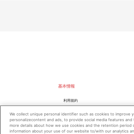
基本情報
利用規約
特定商取引法に基づく表示
We collect unique personal identifier such as cookies to improve 
プライバシーポリシー
personalizecontent and ads, to provide social media features and t
more details about how we use cookies and the retention period o
プライバシーオプション
information about your use of our website to/with our analytics a