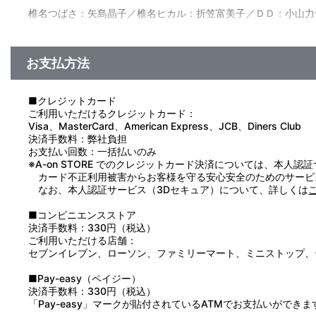
椎名つばさ：矢島晶子／椎名ヒカル：折笠富美子／ＤＤ：小山力
お支払方法
■クレジットカード
ご利用いただけるクレジットカード：
Visa、MasterCard、American Express、JCB、Diners Club
決済手数料：弊社負担
お支払い回数：一括払いのみ
※A-on STORE でのクレジットカード決済については、本人認
カード不正利用被害からお客様を守る安心安全のためのサービ
なお、本人認証サービス（3Dセキュア）について、詳しくは
■コンビニエンスストア
決済手数料：330円（税込）
ご利用いただける店舗：
セブンイレブン、ローソン、ファミリーマート、ミニストップ、
■Pay-easy（ペイジー）
決済手数料：330円（税込）
「Pay-easy」マークが貼付されているATMでお支払いができま