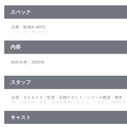
スペック
品番：BCBA-4072
ジャンル：TVアニメ
ﾄﾞﾙﾋﾞｰﾃﾞｼﾞﾀﾙ（ｽﾃﾚｵ）／片面2層×6枚+片面1層×1枚／16：9(ｽｸ
内容
制作年度：2001年
【全13話収録（各1話約47分）】
第1話「今の自分は好きですか」／第2話「一緒にいたい人はい
スタッフ
第4話「羽ばたく心を持っていますか」／第5話「大切な人はい
第7話「さよならは言えますか」／第8話「想いは届いています
第10話「心は伝わりますか」／第11話「ずっと側にいてくれま
企画：ＧＥＮＣＯ／監督：高橋ナオヒト／シリーズ構成・脚本：
第13話（最終話）「優しさをおぼえていますか」
修：小林七郎／音楽：高見沢俊彦(ＴＨＥ ＡＬＦＥＥ)／音響監督
小学四年生の椎名つばさは、父と二人で暮らしている。３ヶ月
ある晩、つばさは宇宙船が落下するのを目撃する。彼女がその
キャスト
人は襲いかかってくるモンスターと激しく戦うが、ついに倒され
ていた「リベルス（生体防御スーツ）」と合体・変身し、驚異的