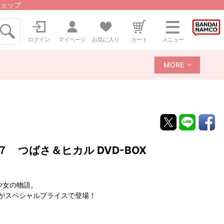
ョップ
ログイン
マイページ
お気に入り
カート
メニュー
MORE
ア１７ つばさ＆ヒカル DVD-BOX
少女の物語。
がスペシャルプライスで登場！
」