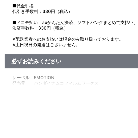
■代金引換
代引き手数料：330円（税込）
■ドコモ払い、auかんたん決済、ソフトバンクまとめて支払い、Pay
決済手数料：330円（税込）
※配送業者へのお支払いは現金のみ取り扱っております。
※土日祝日の発送はございません。
必ずお読みください
レーベル EMOTION
発売元 バンダイナムコフィルムワークス
販売元 バンダイナムコフィルムワークス
(c)GENCO・OLM／「フィギュア17」製作委員会