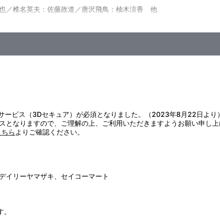
也／椎名英夫：佐藤政道／唐沢飛鳥：柚木涼香 他
証サービス（3Dセキュア）が必須となりました。（2023年8月22日より
スとなりますので、ご理解の上、ご利用いただきますようお願い申し上
こちら
よりご確認ください。
デイリーヤマザキ、セイコーマート
す。