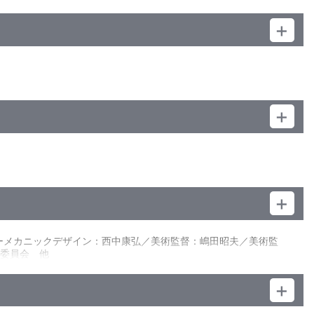
ーメカニックデザイン：西中康弘／美術監督：嶋田昭夫／美術監
作委員会 他
はうまくなじめずにいる。
何とその宇宙船には恐ろしいモンスターが乗っていたのだ。宇宙
宇宙船に逃げ込んだつばさは、ふとした偶然から宇宙船に積まれ
そっくりの少女が目の前に現れた・・・