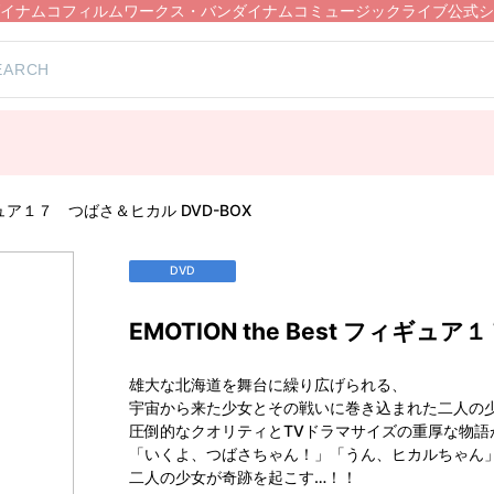
イナムコフィルムワークス・バンダイナムコミュージックライブ公式シ
フィギュア１７ つばさ＆ヒカル DVD-BOX
DVD
EMOTION the Best フィギュ
雄大な北海道を舞台に繰り広げられる、
宇宙から来た少女とその戦いに巻き込まれた二人の
圧倒的なクオリティとTVドラマサイズの重厚な物語
「いくよ、つばさちゃん！」「うん、ヒカルちゃん
二人の少女が奇跡を起こす…！！