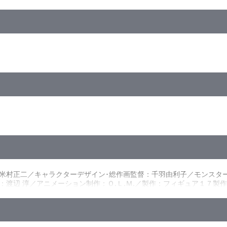
ｲｰｽﾞ)／ﾋﾞｽﾀｻｲｽﾞ／カラー／確610分／1巻
ますか」／第3話「勇気を出してみませんか」
ますか」／第6話「守りたいものはありますか」
か」／第9話「その声が聞こえますか」
すか」／第12話「思い出はのこりますか」
米村正二／キャラクターデザイン･総作画監督：千羽由利子／モンスタ
：渡辺 淳／アニメーション制作：Ｏ.Ｌ.Ｍ.／製作：フィギュア１７製
前、つばさは父とともに東京から北海道へ引っ越してきたが、クラスに
落下地点にやってくると、そこには怪我をした宇宙人がいた。さらに、
てしまう。モンスターはつばさにも迫ってくる。絶体絶命のピンチに、
な能力でモンスターを撃退する!! そして、その合体が解けた時、自分