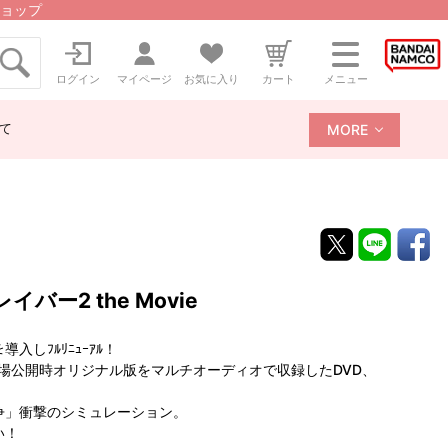
ョップ
ログイン
マイページ
お気に入り
カート
メニュー
て
MORE
レイバー2 the Movie
しﾌﾙﾘﾆｭｰｱﾙ！
劇場公開時オリジナル版をマルチオーディオで収録したDVD、
争」衝撃のシミュレーション。
い！