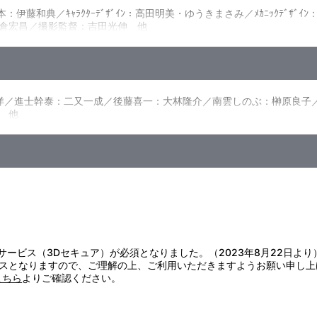
伊藤和典／ｷｬﾗｸﾀｰﾃﾞｻﾞｲﾝ：高田明美・ゆうきまさみ／ﾒｶﾆｯｸﾃﾞｻﾞ
倉宏昌／撮影監督：吉田光伸 他
／進士幹泰：二又一成／後藤喜一：大林隆介／南雲しのぶ：榊原良子／山崎
 他
証サービス（3Dセキュア）が必須となりました。（2023年8月22日より
スとなりますので、ご理解の上、ご利用いただきますようお願い申し上
こちら
よりご確認ください。