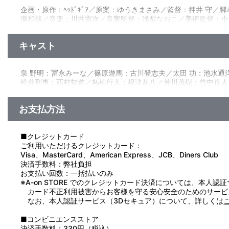
企画・原作：ﾍｯﾄﾞｷﾞｱ／原案：ゆうきまさみ／監督：押井 守／脚本：
瀬和哉／音楽：川井憲次／音響監督：浅梨なおこ／美術監督：小
キャスト
泉 野明：冨永みーな／篠原遊馬：古川登志夫／太田 功：池水通洋
松井刑事：西村知道／柘植行人：根津甚八／荒川茂樹：竹中直人
お支払方法
■クレジットカード
ご利用いただけるクレジットカード：
Visa、MasterCard、American Express、JCB、Diners Club
決済手数料：弊社負担
お支払い回数：一括払いのみ
※A-on STORE でのクレジットカード決済については、本人認
カード不正利用被害からお客様を守る安心安全のためのサービ
なお、本人認証サービス（3Dセキュア）について、詳しくは
■コンビニエンスストア
決済手数料：330円（税込）