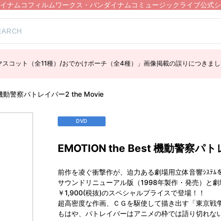
イナムコフィルムワークス・バンダイナムコミュージックライブ公式シ
スコット（全11種）/おでかけポーチ（全4種）」画像掲載の誤りにつきまし
t 機動警察パトレイバー2 the Movie
DVD
EMOTION the Best 機動警察パト
前作を凌ぐ衝撃作が、迫力ある劇場用立体音響ｼｽﾃﾑを導入
サウンドリニューアル版（1998年製作・発売）と
￥1,900(税抜)のスペシャルプライスで登場！！
超高密度な作画、ＣＧを駆使して描き出す「東京戦
もはや、パトレイバーはアニメの枠では語り切れな