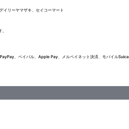
デイリーヤマザキ、セイコーマート
す。
Pay、ペイパル、Apple Pay、メルペイネット決済、モバイルSuica
duction I.G