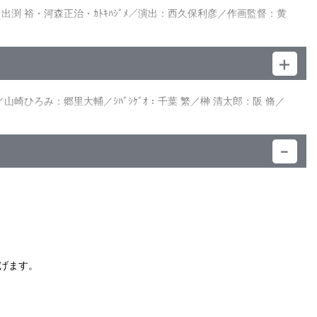
ｲﾝ：出渕 裕・河森正治・ｶﾄｷﾊｼﾞﾒ／演出：西久保利彦／作画監督：黄
ひろみ：郷里大輔／ｼﾊﾞｼｹﾞｵ：千葉 繁／榊 清太郎：阪 脩／
）
げます。