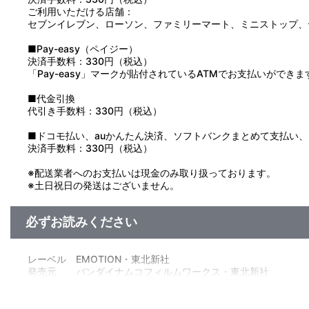
ご利用いただける店舗：
セブンイレブン、ローソン、ファミリーマート、ミニストップ、
■Pay-easy（ペイジー）
決済手数料：330円（税込）
「Pay-easy」マークが貼付されているATMでお支払いができま
■代金引換
代引き手数料：330円（税込）
■ドコモ払い、auかんたん決済、ソフトバンクまとめて支払い、Pay
決済手数料：330円（税込）
※配送業者へのお支払いは現金のみ取り扱っております。
※土日祝日の発送はございません。
必ずお読みください
レーベル EMOTION・東北新社
発売元 バンダイナムコフィルムワークス・東北新社
販売元 バンダイナムコフィルムワークス
(c)1993 HEADGEAR／BANDAI VISUAL／TOHOKUSHINSHA／Pro