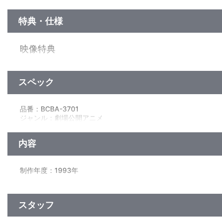
特典・仕様
映像特典
劇場特報・予告編
スペック
他、仕様
２種類のサウンドが楽しめるマルチオーディオ仕様！→劇場公開版（ﾄﾞﾙ
品番：BCBA-3701
ジャンル：劇場公開アニメ
（本編113分+映像特典5分）／ﾄﾞﾙﾋﾞｰﾃﾞｼﾞﾀﾙ(5.1ch・ﾄﾞﾙﾋﾞｰｻﾗｳﾝﾄ
※映像特典はﾄﾞﾙﾋﾞｰｻﾗｳﾝﾄﾞ音声のみ収録。
内容
※音声はﾏﾙﾁｵｰﾃﾞｨｵ仕様：劇場公開版（ﾄﾞﾙﾋﾞｰｻﾗｳﾝﾄﾞ）とｻｳﾝﾄﾞﾘﾆ
制作年度：1993年
2002年冬。横浜ﾍﾞｲﾌﾞﾘｯｼﾞに謎のﾐｻｲﾙ投下…！
報道はそれが自衛隊機であることを告げるが、該当する機体は存
スタッフ
東京に〈戦争〉を再現した恐るべきﾃﾛﾘｽﾄを追って、第2小隊最