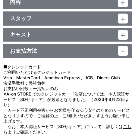
ジャンル：アニメ編集版
内容
ﾄﾞﾙﾋﾞｰﾃﾞｼﾞﾀﾙ(ｽﾃﾚｵ)／片面2層／ｽﾀﾝﾀﾞｰﾄﾞ・一部16：9(ｽｸｲｰｽﾞ)／ﾋﾞｽ
制作年度：1985-1991年
ﾀｻｲｽﾞ／カラー／確84分／7巻
スタッフ
【「[宇宙世紀]編 Vol.2」収録タイトル／収録コンテンツ数（全73
プロデューサー：今西隆志／ＭＳコメンタリー（解説文）：氷川竜
種）】
介／音響監督：藤野貞義
■OVA『機動戦士ガンダム0080 ポケットの中の戦争』
キャスト
収録コンテンツ数：11種
ナレーション：檜山修之
■OVA『機動戦士ガンダム0083 STARDUST MEMORY』
収録コンテンツ数：20種
お支払方法
■TV・劇場『機動戦士Zガンダム』 ※劇場版『機動戦士Zガンダ
ム』より1コンテンツ収録
収録コンテンツ数：42種
■クレジットカード
ご利用いただけるクレジットカード：
Visa、MasterCard、American Express、JCB、Diners Club
＜「ガンダム ＭＳ動画図鑑」シリーズ（収録タイトル）＞
決済手数料：弊社負担
●2009年10月27日発売：[宇宙世紀]編 Vol.1
お支払い回数：一括払いのみ
『機動戦士ガンダム』／『機動戦士ガンダム／第08MS小隊』／
※A-on STORE でのクレジットカード決済については、本人認証サ
『機動戦士ガンダム ＭＳイグルー -１年戦争秘録-』
ービス（3Dセキュア）が必須となりました。（2023年8月22日よ
『機動戦士ガンダム ＭＳイグルー -黙示録0079-』／『機動戦士ガ
り）
ンダム ＭＳイグルー２ 重力戦線』
カード不正利用被害からお客様を守る安心安全のためのサービス
となりますので、ご理解の上、ご利用いただきますようお願い申し
●2009年11月25日発売：[宇宙世紀]編 Vol.2
上げます。
『機動戦士ガンダム0080 ポケットの中の戦争』／『機動戦士ガン
なお、本人認証サービス（3Dセキュア）について、詳しくは
こち
ダム0083 STARDUST MEMORY』
ら
よりご確認ください。