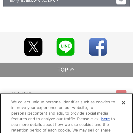
レーベル EMOTION
発売元 バンダイナムコフィルムワークス
販売元 バンダイナムコフィルムワークス
(c)サンライズ
TOP
基本情報
We collect unique personal identifier such as cookies to
improve your experience on our website, to
ご利用情報
利用規約
特定商取引法に基づく表示
プライバシーポリシー
personalizecontent and ads, to provide social media
features and to analyze our traffic. Please click
here
to
see more details about how we use cookies and the
会員メニュー
ご利用ガイド
サイトマップ
お問い合わせ
推奨環境
retention period of each cookie. We may sell or share
プライバシーオプション
会社概要