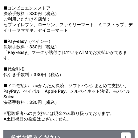
『機動戦士Ｚガンダム』
■コンビニエンスストア
●2009年12月22日発売：[宇宙世紀]編 Vol.3
決済手数料：330円（税込）
『機動戦士ガンダムＺＺ』／『機動戦士ガンダム 逆襲のシャア』／
ご利用いただける店舗：
『機動戦士ガンダムF91』
セブンイレブン、ローソン、ファミリーマート、ミニストップ、デ
イリーヤマザキ、セイコーマート
●2010年1月27日発売：[宇宙世紀／未来世紀]編
『機動戦士Ｖガンダム』／『機動武闘伝Ｇガンダム』
■Pay-easy（ペイジー）
決済手数料：330円（税込）
●2010年2月23日発売：[アフターコロニー／アフターウォー]編
「Pay-easy」マークが貼付されているATMでお支払いができま
『新機動戦記ガンダムＷ』／『新機動戦記ガンダムＷ Endless
す。
Waltz』／『機動新世紀ガンダムＸ』
■代金引換
●2010年3月26日発売：[コズミック・イラ]編
代引き手数料：330円（税込）
『機動戦士ガンダムSEED』／『機動戦士ガンダムSEED
DESTINY』
■ドコモ払い、auかんたん決済、ソフトバンクまとめて支払い、
『機動戦士ガンダムSEED C.E.73 -STARGAZER-』／『機動戦士ガ
PayPay、ペイパル、Apple Pay、メルペイネット決済、モバイル
ンダムSEED ASTRAY -RED FRAME-』
Suica
『機動戦士ガンダムSEED ASTRAY -BLUE FRAME-』
決済手数料：330円（税込）
●2010年4月23日発売：[正暦／西暦]編
※配送業者へのお支払いは現金のみ取り扱っております。
『∀ガンダム』／『機動戦士ガンダム00』
※土日祝日の発送はございません。
必ずお読みください