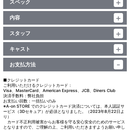
スペック
本編連続再生機能
（前・後編として放映された本作品を気にすることなくお楽しみい
品番：BCBA-3633
ただけます）
ジャンル：TVアニメ編集版
内容
ﾄﾞﾙﾋﾞｰﾃﾞｼﾞﾀﾙ(ﾓﾉﾗﾙ)／片面1層／ｽﾀﾝﾀﾞｰﾄﾞ／日本語字幕付（ON・
制作年度：1989年
OFF可能）／カラー／確90分／1巻
スタッフ
大人にならない少年・ピーターパンは、ある夜、自分の影を探しに
＜TVシリーズ本編スタッフ＞
ウェンディの部屋にやってきます。ピーターパンがやってくると信
原作：ジェームズ・M・バリ／製作：本橋浩一／脚本：雪室俊一、
じていたウェンディは大喜び。そして、弟のジョンとマイケルも一
キャスト
島田 満／音楽：渡辺俊幸／主題歌：ＯＰ「もう一度ピーターパン」
緒に、夢の国ネバーランドへ旅立ちます。毎日が楽しいことの連続
ピーターパン：日高のり子／ウェンディ：松井菜桜子／ジョン：羽
唄：ゆうゆ ＥＤ「夢よ開けゴマ！」唄：ゆうゆ／ｷｬﾗｸﾀｰﾃﾞｻﾞｲﾝ・
でしたが、ここにはピーターパンの宿敵、残酷で恐ろしい、海賊の
村京子／マイケル：渕崎ゆり子／ティンカー・ベル：島本須美／タ
場面設定：なかむらたかし／作画監督：川崎博嗣、大久保富彦、沖
フック船長がいたのです。
お支払方法
イガー・リリー：川村万梨阿／フック船長：大塚周夫
浦啓之、ふるたしょうじ 他／美術設定：川本征平／美術監督：高野
さあ、ウェンディたちの想像もつかない冒険が始まります!
＜完結版ナレーション：藤田淑子＞
正道／プロデューサー：遠藤重夫、立川善久／監督：黒田昌郎
＜完結版スタッフ＞
■クレジットカード
企画：佐藤昭司／構成：平 喜美子／音響監督：早瀬博雪／演出：楠
ご利用いただけるクレジットカード：
葉宏三／制作：日本アニメーション、BS FUJI
Visa、MasterCard、American Express、JCB、Diners Club
決済手数料：弊社負担
お支払い回数：一括払いのみ
※A-on STORE でのクレジットカード決済については、本人認証サ
ービス（3Dセキュア）が必須となりました。（2023年8月22日よ
り）
カード不正利用被害からお客様を守る安心安全のためのサービス
となりますので、ご理解の上、ご利用いただきますようお願い申し