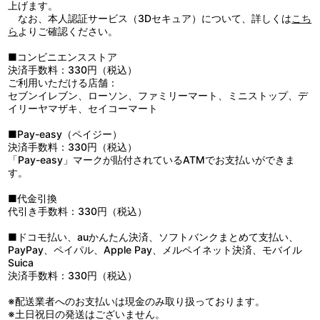
上げます。
なお、本人認証サービス（3Dセキュア）について、詳しくは
こち
ら
よりご確認ください。
■コンビニエンスストア
決済手数料：330円（税込）
ご利用いただける店舗：
セブンイレブン、ローソン、ファミリーマート、ミニストップ、デ
イリーヤマザキ、セイコーマート
■Pay-easy（ペイジー）
決済手数料：330円（税込）
「Pay-easy」マークが貼付されているATMでお支払いができま
す。
■代金引換
代引き手数料：330円（税込）
■ドコモ払い、auかんたん決済、ソフトバンクまとめて支払い、
PayPay、ペイパル、Apple Pay、メルペイネット決済、モバイル
Suica
決済手数料：330円（税込）
※配送業者へのお支払いは現金のみ取り扱っております。
※土日祝日の発送はございません。