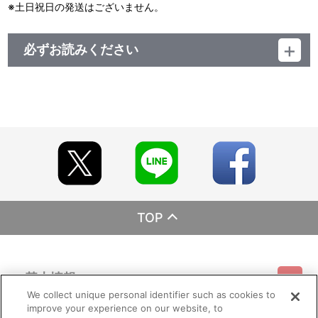
※土日祝日の発送はございません。
必ずお読みください
レーベル EMOTION
発売元 バンダイナムコフィルムワークス
販売元 バンダイナムコフィルムワークス
(c)NIPPON ANIMATION CO., LTD.（※改行） Anne of Green
Gables and other indicia of Anne are trademarks and Canadian
official marks of the Anne of Green Gables Licensing Authority
Inc., （※改行） Charlottetown, Prince Edward Island, used
under licence by Nippon Animation Co., Ltd.
TOP
基本情報
We collect unique personal identifier such as cookies to
improve your experience on our website, to
ご利用情報