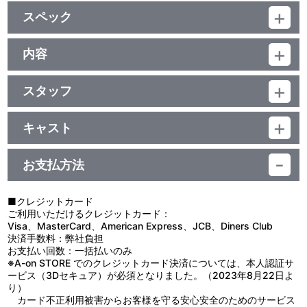
他、仕様
スペック
通常音声に加えてBGM、SEのみの音声も収録のﾏﾙﾁ音声仕様。
ジャケットイラストは、キャラクターデザインの近藤喜文描きおろ
品番：BCBA-3616
し！
ジャンル：TVアニメ
内容
ﾄﾞﾙﾋﾞｰﾃﾞｼﾞﾀﾙ（ﾓﾉﾗﾙ）／片面1層／ｽﾀﾝﾀﾞｰﾄﾞ／日本語字幕付（ON・
制作年度：1979年
OFF可能）
※通常音声に加えてBGM、SEのみの副音声も別に収録。／カラー／
スタッフ
【4話収録】
確103分／12巻
第39章 脚本：千葉茂樹、高畑 勲／絵コンテ：腰 繁男
■第39章「合格発表」
第40章 脚本：荒木芳久、高畑 勲／絵コンテ：横田和善
苦闘の試験が終わって、早くも2週間以上が過ぎていた。けれど
キャスト
第41章 脚本：荒木芳久、高畑 勲／絵コンテ：楠葉宏三
も肝心の試験結果は未だに通知されてはいなかった。当のクィーン
アン：山田栄子／マシュウ：槐 柳二／マリラ：北原文枝／ダイア
第42章 脚本：荒木芳久、高畑 勲／絵コンテ：馬場健一
組の面々をはじめ、多くの人々が心配のあまり気が気でない。受験
ナ：高島雅羅／ステイシー先生：鈴木弘子／ギルバート：井上和彦
した者たちは日々の仕事も手につかないまま、ただただ通知を待ち
お支払方法
／ジェーン：高木早苗／ルビー：小山まみ（現：小山茉美）／ナレ
原作：ルーシー・モード・モンゴメリ／製作：本橋浩一／製作管
ながら郵便局参りを続けるしかなかった。そんなアンの姿を見て、
ーター：羽佐間道夫
理：高桑 充／企画：佐藤昭司／音楽：毛利蔵人／場面設定：宮崎
マリラは気晴らしになればと仕事の手伝いを勧めるのだった
駿／画面構成：桜井美知代／キャラクターデザイン・作画監督：近
が……。
■クレジットカード
藤喜文／美術監督：井岡雅宏／録音監督：浦上靖夫／動画監督：前
■第40章「ホテルのコンサート」
ご利用いただけるクレジットカード：
田英美／プロデューサー：中島順三、遠藤重夫／演出：高畑 勲／制
結果発表の時はやって来た。何とクィーン組の全員が試験に合格
Visa、MasterCard、American Express、JCB、Diners Club
作：日本アニメーション、フジテレビ
したのだ！ この上ない吉報に、彼らは村中の祝福を受ける。そんな
決済手数料：弊社負担
アンの元に、慈善コンサートでの詩の朗読に参加してもらえないか
お支払い回数：一括払いのみ
という話が舞い込んだ。その名誉を喜んで引き受けるアン。だが、
※A-on STORE でのクレジットカード決済については、本人認証サ
詩の朗読にはもうひとり、有名なエバンス夫人も参加するというの
ービス（3Dセキュア）が必須となりました。（2023年8月22日よ
だ！ 思いもよらない展開に動揺するアンだったが……。
り）
■第41章「クィーン学院への旅立ち」
カード不正利用被害からお客様を守る安心安全のためのサービス