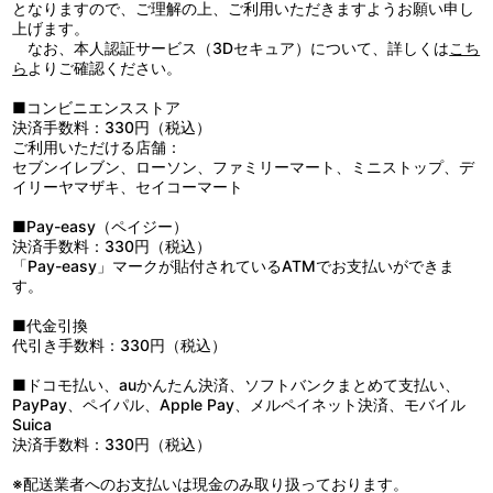
クィーン学院へ旅立つための準備に忙しいアン。それはもちろん
となりますので、ご理解の上、ご利用いただきますようお願い申し
楽しい事。けれども一方では辛い事。出発の日が近付くにつれ、こ
上げます。
れまでに無く強く、マシュウとマリラが寄せてくれる愛情が深く感
なお、本人認証サービス（3Dセキュア）について、詳しくは
こち
じられる様になってきたからだった。その日も、マリラがアンの元
ら
よりご確認ください。
にやって来て、イブニングドレスを作ってくれると言う。アンはド
レスの完成した夜、二人のために、詩の朗読をするのだった。
■コンビニエンスストア
■第42章「新しい学園生活」
決済手数料：330円（税込）
クィーン学院への入学は、興奮と緊張のうちに過ぎ去った。慣れ
ご利用いただける店舗：
ないキャンパスで初めて出会うクラスメイトたち。知っている者と
セブンイレブン、ローソン、ファミリーマート、ミニストップ、デ
いえば、よりにもよってギルバートしかいないのだ。目まぐるしく
イリーヤマザキ、セイコーマート
繰り広げられる日々に、いつしかアンはホームシックに悩まされ
る。けれどもそんな頃、訪ねて来てくれたジェーンたちからエイブ
■Pay-easy（ペイジー）
リー奨学金の話を聞くうちに、アンの心は再び奮起していくのだっ
決済手数料：330円（税込）
た。
「Pay-easy」マークが貼付されているATMでお支払いができま
す。
■代金引換
代引き手数料：330円（税込）
■ドコモ払い、auかんたん決済、ソフトバンクまとめて支払い、
PayPay、ペイパル、Apple Pay、メルペイネット決済、モバイル
Suica
決済手数料：330円（税込）
※配送業者へのお支払いは現金のみ取り扱っております。