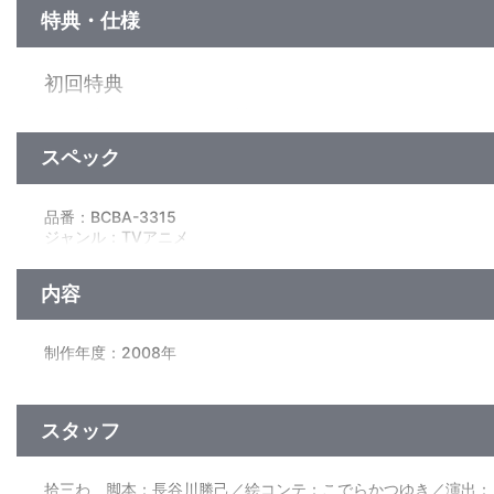
特典・仕様
初回特典
・原作者日日日書き下ろし小説
スペック
初回映像特典
・エンディング全８パターンを網羅できる狂乱モード搭載（ラン
品番：BCBA-3315
ジャンル：TVアニメ
※初回生産終了後は凶華のみのエンディングになります。
ﾄﾞﾙﾋﾞｰﾃﾞｼﾞﾀﾙ(ｽﾃﾚｵ)／片面2層／16:9(ｽｸｲｰｽﾞ)／ﾋﾞｽﾀｻｲｽﾞ／
内容
制作年度：2008年
【3話収録】
■拾三わ「千花の憂鬱」
スタッフ
姫宮家から逃れ平和で普通の学園生活が送れると思っていた千
から「番長」や「お姉様」と呼ばれ慕われるように。
そんなある日、滅多なことでは休まない学園の生徒たちが、理由
拾三わ 脚本：長谷川勝己／絵コンテ：こでらかつゆき／演出：
■拾四わ「Electric-Butterfly」