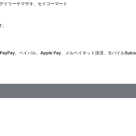
デイリーヤマザキ、セイコーマート
す。
Pay、ペイパル、Apple Pay、メルペイネット決済、モバイルSuica
常現象対策局分室