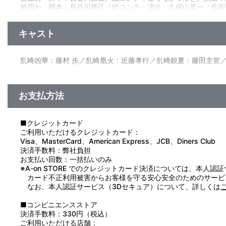
拾四わ 脚本：長谷川勝己／絵コンテ・演出：久保山英一／作画
身近な食品や飲み物に混ぜられた新種の麻薬により、人々が半
拾五わ 脚本：門田祐一／絵コンテ・演出：中野英明／作画監督
った。この緊急事態に集結した乱崎家の面々だったが、その前に
ト。だが彼女は対策局局長に就任していた。
キャスト
原作：日日日／監督：黒田やすひろ／キャラクター原案：x6su
■拾五わ「奥様は魔女っ娘♪」
田千賀子／音響監督：明田川 仁／音楽：菊谷知樹／音楽制作：
静かな朝、突如乱崎家のダイニングが大爆発。慌てて駆けつけ
うと襲い掛かる。必死に抵抗する凰火だったが、実はそのケーキ
乱崎凶華：藤村 歩／乱崎凰火：近藤孝行／乱崎銀夏：藤田圭宣
らしめようと平塚雷蝶に協力を仰ぐのだが‥‥。
お支払方法
■クレジットカード
ご利用いただけるクレジットカード：
Visa、MasterCard、American Express、JCB、Diners Club
決済手数料：弊社負担
お支払い回数：一括払いのみ
※A-on STORE でのクレジットカード決済については、本人認
カード不正利用被害からお客様を守る安心安全のためのサービ
なお、本人認証サービス（3Dセキュア）について、詳しくは
■コンビニエンスストア
決済手数料：330円（税込）
ご利用いただける店舗：