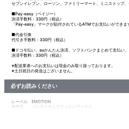
セブンイレブン、ローソン、ファミリーマート、ミニストップ、
■Pay-easy（ペイジー）
決済手数料：330円（税込）
「Pay-easy」マークが貼付されているATMでお支払いができま
■代金引換
代引き手数料：330円（税込）
■ドコモ払い、auかんたん決済、ソフトバンクまとめて支払い、Pay
決済手数料：330円（税込）
※配送業者へのお支払いは現金のみ取り扱っております。
※土日祝日の発送はございません。
必ずお読みください
レーベル EMOTION
発売元 バンダイナムコフィルムワークス
販売元 バンダイナムコフィルムワークス
(c)2008 Akira／PUBLISHED BY ENTERBRAIN, INC.／超