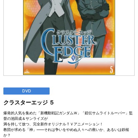
DVD
クラスターエッジ ５
爆発的人気を集めた「新機動戦記ガンダムＷ」「鎧伝サムライトルーパー」監
督の池田成＆サンライズが
満を持して放つ、完全新作オリジナルＴＶアニメーション！
教団が求める「神」――それは争いをやめぬ人々への救いか、あるいは鉄槌
か？