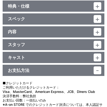
特典・仕様
初回封入特典
スペック
ミニマグネットコレクション Type：エマ
品番：BCBA-2397
ジャンル：TVアニメ
内容
特典
（本編73分+映像特典36分）／ﾄﾄﾞﾙﾋﾞｰﾃﾞｼﾞﾀﾙ(ｽﾃﾚｵ)／片面2層／ｽﾀ
制作年度：2005年
ﾝﾀﾞｰﾄﾞ
企画満載ライナーノート
※第13話本編音声の別ｽﾄﾘｰﾑに木内秀信・井上 剛・斎賀みつきによ
スタッフ
【3話収録】
るｵｰﾃﾞｨｵｺﾒﾝﾀﾘｰを収録｡／カラー／確109分／9巻
映像特典
第12話 脚本：野村祐一／演出：藤田陽一／絵コンテ：まついひと
■第12話「明日への風」
ゆき／作画監督：高橋 晃
教団の大僧正ロベルトは、ルドウィヒに命じたある大儀の結果に
キャスト
『クラスターE.A. 服飾学講座』（エマとベスビアによる特別講義映
第13話 脚本：大野木 寛／演出：山本 恵／絵コンテ：西澤 晋／作
ついて探りを入れようと、彼のいる教会を極秘に訪れていた。そこ
像）、
アゲート・フローライト：下野 紘／ベリル・ジャスパー：福山 潤
画監督：しんぼたくろう・高瀬健一
に、クロムと別行動中のクロム団が、偶然手に入れた教団の書物を
2nd ノンテロップオープニング、2nd ノンテロップエンディン
／フォン・アイナ・サルファー：岸尾大輔／クロム：吉野裕行／エ
第14話 脚本：浅川美也／演出：鳥羽 聡／絵コンテ：須永 司／作
届けに現れる。クラスターE.Ａ.では、生徒たちの中からも人造兵の
お支払方法
グ、
マタイト・ラムスベック：木内秀信／カルセドニー・レニエル：井
画監督：高橋 晃
排斥を唱える声が上がり始めていた。その様子を見ながら、ベリル
2nd 初期放送版ノンテロップオープニング、店頭用プロモーショ
上 剛／ベスビア・バレンチノ：斎賀みつき／クロム団１号：鈴木達
は生徒会長の立場として成すべき事、そして自分の進むべき道を改
ン映像、
央／クロム団２号：鈴木千尋／クロム団３号：鈴木正和 他
企画：サンライズ／原作：矢立 肇／監督：池田 成／キャラクター
めて己自身に問いかける。
■クレジットカード
Extra 1「過去への旅」（TV放送7話）
デザイン：菱沼義仁／メカニカルデザイン：山根公利／メインキャ
■第13話「エマへの手紙」
ご利用いただけるクレジットカード：
ラクター原案：小松田わん（白泉社）／美術監督：小川由紀子／色
グリアン軍に売り渡されてしまったアゲートは、ベスビアの狂気
Visa、MasterCard、American Express、JCB、Diners Club
彩設計：片山由美子・赤間三佐子／撮影監督：老平 英／編集：野尻
を秘めた激しい尋問を受けていた。肉体は傷つきながらも心は純粋
決済手数料：弊社負担
映像特典
由紀子／音響監督：木村絵理子／音楽：根岸貴幸／OPテーマ「FLY
なままのアゲートに、ベスビアは憎悪を募らせていく。一方、アゲ
お支払い回数：一括払いのみ
＜音声特典＞
HIGH」：surface（Sony Music Records）／EDテーマ「君という
ートの作業小屋で、エマは一人、学園を去ってしまったアゲートの
※A-on STORE でのクレジットカード決済については、本人認証サ