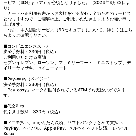
第13話『オーディオコメンタリー』＜出演：木内秀信・井上 剛・
名の光」：下野 紘・福山 潤・岸尾大輔・吉野裕行（MusicRay’n）
出生の秘密について考えを巡らせていた。そして、ふとしたきっか
ービス（3Dセキュア）が必須となりました。（2023年8月22日よ
斎賀みつき＞
／制作：サンライズ／製作：サンライズ・バンダイビジュアル 他
けで、カールスが遺したエマ宛の手紙を発見することになる。
り）
（第13話本編音声の別ストリームに木内秀信・井上 剛・斎賀みつ
■第14話「クロムとアゲート」
カード不正利用被害からお客様を守る安心安全のためのサービス
きによるオーディオコメンタリーを収録）
ベスビアによって連行されたアゲートを救出する為、軍施設に単
となりますので、ご理解の上、ご利用いただきますようお願い申し
身忍び込んだクロム。無事脱出はしたものの、二人に行く当てはな
上げます。
い。ならばとアゲートはクロムを誘い歩き出す。二人が向かった場
なお、本人認証サービス（3Dセキュア）について、詳しくは
こち
所、それはカールスの実家だった。しかし屋敷に人気はなく、いず
ら
よりご確認ください。
れ売り渡される予定もあるという。そこに、養老院に入れられたは
ずのカールスの祖母が現れ、2人の「孫」の訪問を喜び、優しく迎
■コンビニエンスストア
えるのだった。
決済手数料：330円（税込）
ご利用いただける店舗：
＜映像特典＞
セブンイレブン、ローソン、ファミリーマート、ミニストップ、デ
■Extra 1「過去への旅」（TV放送7話）
イリーヤマザキ、セイコーマート
休暇先の実家で、思わぬ邂逅と秘密を知ったエマ。人間の記憶を
与えられた人造兵の少年クロムとの出会い、兵器製造会社を営む父
■Pay-easy（ペイジー）
が加担した計画、アゲートの出生の秘密……。それら総てが、エマ
決済手数料：330円（税込）
には親友だったカールスに繋がるように思えてならない。旅の途中
「Pay-easy」マークが貼付されているATMでお支払いができま
の汽車に揺られながら、エマは過去の記憶へと思いを馳せる。
す。
■代金引換
代引き手数料：330円（税込）
■ドコモ払い、auかんたん決済、ソフトバンクまとめて支払い、
PayPay、ペイパル、Apple Pay、メルペイネット決済、モバイル
Suica