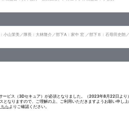
和哉／ 脚本：榎戸洋司／キャラクターデザイン：貞本義行／バスター
・コヤマシゲト・撫荒武吉／3DCGモデリング：ヴューワークス／デジ
アル・ビクターエンタテインメント・角川書店 他
：小山茉美／隊長：大林隆介／部下A：家中 宏 ／部下Ｂ：石母田史朗
証サービス（3Dセキュア）が必須となりました。（2023年8月22日より
スとなりますので、ご理解の上、ご利用いただきますようお願い申し上
こちら
よりご確認ください。