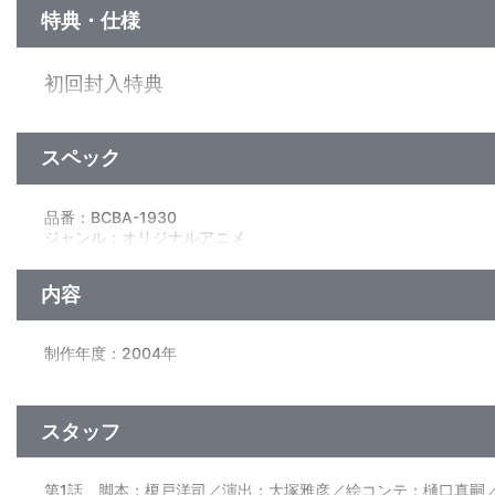
特典・仕様
初回封入特典
"ウラシマ効果"発生！？ノスタルジックな 35mmフィルムしお
スペック
特典
解説書
品番：BCBA-1930
ジャンル：オリジナルアニメ
映像特典
（本編27分）／ﾄﾞﾙﾋﾞｰﾃﾞｼﾞﾀﾙ（5.1ch・ｽﾃﾚｵ）／片面1層／16:9(
ノンテロップエンディング
内容
制作年度：2004年
【1話収録】
■第1話「お姉さまと呼ばせてください！」
スタッフ
人類と宇宙怪獣との戦争は、未だ続いていた・・・。宇宙怪獣
が、「フラタニティ」と呼ばれる組織に所属し、戦闘マシン「バ
ある日、雪深い山村より一人の少女が、宇宙パイロットに憧れ
第1話 脚本：榎戸洋司／演出：大塚雅彦／絵コンテ：樋口真嗣
ある日、卓越した「トップレス」能力を持つバスターマシンパイ