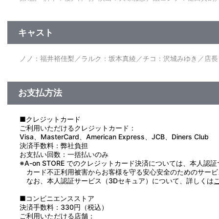
企画・原作：ＧＡＩＮＡＸ／監修：庵野秀明／原案・監督：鶴巻
ｋａｍａ／美術監督：加藤朋則／メカニックデザイン：石垣純哉
キャスト
平／制作：ＧＡＩＮＡＸ／製作：ＧＡＩＮＡＸ・バンダイビジュ
ノノ：福井裕佳梨／ラルク：坂本真綾／チコ：沢城みゆき／店長
お支払方法
■クレジットカード
ご利用いただけるクレジットカード：
Visa、MasterCard、American Express、JCB、Diners Club
決済手数料：弊社負担
お支払い回数：一括払いのみ
※A-on STORE でのクレジットカード決済については、本人認
カード不正利用被害からお客様を守る安心安全のためのサービ
なお、本人認証サービス（3Dセキュア）について、詳しくは
■コンビニエンスストア
決済手数料：330円（税込）
ご利用いただける店舗：