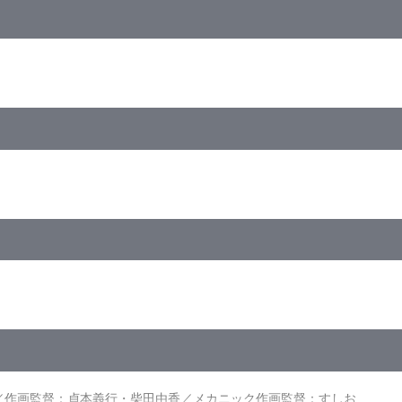
り
ｽｸｲｰｽﾞ)／ﾋﾞｽﾀｻｲｽﾞ／カラー／確29分／6巻
は太陽系辺境星区を勢力圏におさめ、地球への侵攻を続けていた。この
スターマシン」を駆って宇宙怪獣と戦っていた。
て街に出てきた。少女の名はノノ。宇宙港に程近いダイナー（レストラ
／作画監督：貞本義行・柴田由香／メカニック作画監督：すしお
ロット「ラルク」に出会う。その時、巨大宇宙怪獣が地上に出現した・