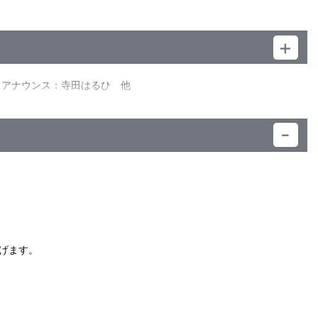
マシンデザイン：いづなよしつね／フューチャービジュアル：ｏ
タルディレクター：増尾昭一／音響監督：中野 徹／音楽：田中公
／アナウンス：寺田はるひ 他
）
げます。