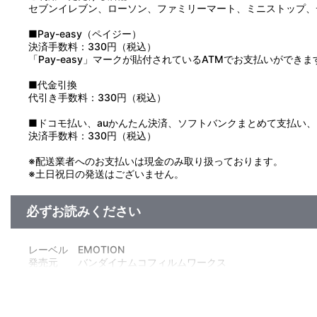
セブンイレブン、ローソン、ファミリーマート、ミニストップ、
■Pay-easy（ペイジー）
決済手数料：330円（税込）
「Pay-easy」マークが貼付されているATMでお支払いができま
■代金引換
代引き手数料：330円（税込）
■ドコモ払い、auかんたん決済、ソフトバンクまとめて支払い、Pay
決済手数料：330円（税込）
※配送業者へのお支払いは現金のみ取り扱っております。
※土日祝日の発送はございません。
必ずお読みください
レーベル EMOTION
発売元 バンダイナムコフィルムワークス
販売元 バンダイナムコフィルムワークス
(c)2003 GAINAX／TOP2委員会