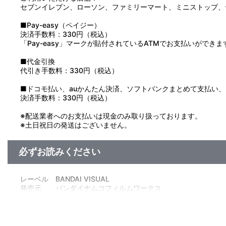
セブンイレブン、ローソン、ファミリーマート、ミニストップ、
■Pay-easy（ペイジー）
決済手数料：330円（税込）
「Pay-easy」マークが貼付されているATMでお支払いができま
■代金引換
代引き手数料：330円（税込）
■ドコモ払い、auかんたん決済、ソフトバンクまとめて支払い、Pay
決済手数料：330円（税込）
※配送業者へのお支払いは現金のみ取り扱っております。
※土日祝日の発送はございません。
必ずお読みください
レーベル BANDAI VISUAL
発売元 バンダイナムコフィルムワークス
販売元 バンダイナムコフィルムワークス
(c)NIPPON ANIMATION CO.,LTD.1993