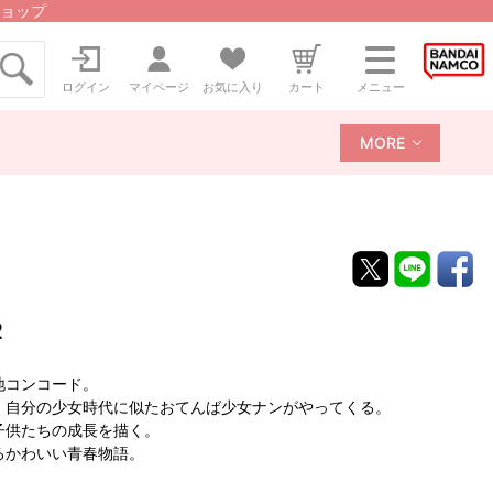
ョップ
ログイン
マイページ
お気に入り
カート
メニュー
MORE
２
地コンコード。
、自分の少女時代に似たおてんば少女ナンがやってくる。
子供たちの成長を描く。
るかわいい青春物語。