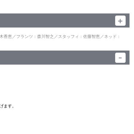
ーバングズ商会」を開く。それは鶏の卵探しを手伝ってもらう代
が読めないナットは、それを打ち明けられずにいたのだ。ベアは
満／音楽：デービッド・シービルズ／キャラクターデザイン：佐
レゼントする。本の面白さに引きこまれたナットは、自力で最後
田中真津美／監督：楠葉宏三／制作：日本アニメーション、フジ
、ついに「ロビンソン・クルーソー」を読み終えたナットは、そ
木香恵／フランツ：森川智之／スタッフィ：佐藤智恵／ネッド：
は正反対だった。相談されたジョーは、ナンとデーズィの部屋に
びる男の子たち。ところが、パイ作りは大失敗。それでもナンと
）
げます。