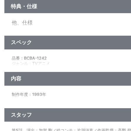
特典・仕様
他、仕様
ジャケットイラストは、キャラクターデザインの佐藤好春描きお
スペック
品番：BCBA-1242
ジャンル：TVアニメ
ﾄﾞﾙﾋﾞｰﾃﾞｼﾞﾀﾙ(ﾓﾉﾗﾙ)／片面１層／ｽﾀﾝﾀﾞｰﾄﾞ／日本語字幕付
内容
制作年度：1993年
【4話収録】
■第5話「小さなバイオリン弾き」
スタッフ
雨の日の夕方、ナットという少年が訪ねてきた。ナットは街で
ットに、ナンは真っ先に声をかけ、ジョーは痩せたナットの体を
トは、感謝の気持ちをこめてバイオリンを弾くのだった。
第5話 演出：加賀 剛／絵コンテ：片渕須直／作画監督：高野 