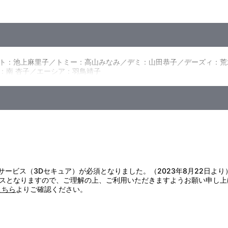
っていた。その様子をうらやむナット。トミーはナットを誘って「トミ
はジョーから教科書ももらうが、授業中に教室を飛び出してしまう。字
好春
作：本橋浩一／企画：清水賢治、大橋益之助、佐藤昭司／脚本：島田 
なナットに、ナンは自分が好きな「ロビンソン・クルーソー」の本をプ
藤野貞義／プロデューサー：鈴木吉弘、中島順三／プロデューサー補：
の畑に小さなカブが実る。ナットの心にも自信が芽生えていた。そして
ト：池上麻里子／トミー：高山みなみ／デミ：山田恭子／デーズィ：荒
：南 杏子／エーシア：羽鳥靖子
であるナンは野球をするのが大好きで、お人形遊びが好きなデーズィと
になった。悪戦苦闘するナンとデーズィをよそに、パイの完成を持ちわ
証サービス（3Dセキュア）が必須となりました。（2023年8月22日より
スとなりますので、ご理解の上、ご利用いただきますようお願い申し上
こちら
よりご確認ください。