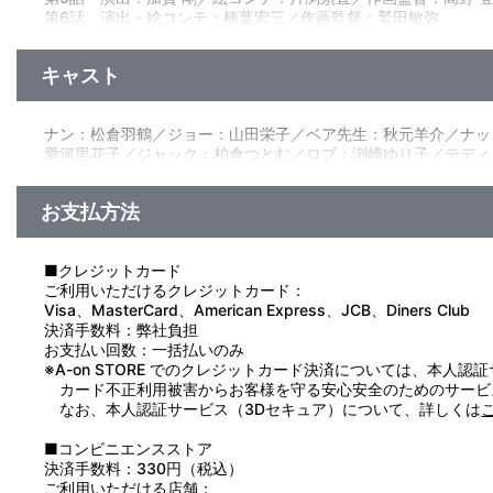
■第6話「トミーバングズ商会」
第6話 演出・絵コンテ：楠葉宏三／作画監督：鷲田敏弥
プラムフィールドでは、子供たちがそれぞれに義務と仕事を持
第7話 演出・絵コンテ：則座 誠／作画監督：田中 穣
わりに、報酬の一部をナットに分けるというものだった。ナット
第8話 演出：中西伸彰／絵コンテ：片渕須直／作画監督：佐藤
ナットに専用の畑を与え、自信を持つよう励ますのだった。
キャスト
■第7話「僕はロビンソン・クルーソー」
原作：ルイザ・メイ・オルコット（「第三若草物語」より）／製
みんなの励ましの中、読み書きの勉強に取り組むナット。そん
藤好春／美術設定：伊藤主計／美術監督：川口正明／録音監督：
まで読むことを決意。読み書きも上達していく。ある日、ナット
ナン：松倉羽鶴／ジョー：山田栄子／ベア先生：秋元羊介／ナッ
テレビ
の夜、ジョーとベアに生まれて初めて書いた手紙を届ける…。
愛河里花子／ジャック：柏倉つとむ／ロブ：渕崎ゆり子／テディ
■第8話「はじめてのパンプキンパイ」
遊び相手がいないことに悩むデーズィ。唯一の女の子の友だち
小さな台所を設置する。二人はそこでパンプキンパイを作ること
お支払方法
デージィの心は、初めて一緒に遊べた喜びに満ちていた。
■クレジットカード
ご利用いただけるクレジットカード：
Visa、MasterCard、American Express、JCB、Diners Club
決済手数料：弊社負担
お支払い回数：一括払いのみ
※A-on STORE でのクレジットカード決済については、本人認
カード不正利用被害からお客様を守る安心安全のためのサービ
なお、本人認証サービス（3Dセキュア）について、詳しくは
■コンビニエンスストア
決済手数料：330円（税込）
ご利用いただける店舗：