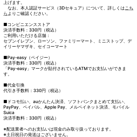
いって言い出したんだって。僕はベッキーに頼まれてハックを大お
上げます。
ばさんに会わせる事にした。養子になるなんてハックがいいと言う
なお、本人認証サービス（3Dセキュア）について、詳しくは
こち
とも思えなかったけど、とにかく僕たちは準備を始めた。ハックの
ら
よりご確認ください。
体をきれいに洗って、ピカピカの洋服を着せてやってと……。
■第25話「意地っぱり野郎」
■コンビニエンスストア
ここ数日、なぁんにも面白い事が起こらない。僕は本当に退屈し
決済手数料：330円（税込）
きっていた。そんな時、アルフレッドの誕生パーティーが開かれる
ご利用いただける店舗：
ってウワサを聞いた。僕の所にも招待状が届いたし、こいつはご機
セブンイレブン、ローソン、ファミリーマート、ミニストップ、デ
嫌だ！ パーティーは、とにかく楽しかった。最後に本をかけた競技
イリーヤマザキ、セイコーマート
大会が始まったんだけど、なぜかどの競技でもアルフレッドに勝て
ない。悔しさのあまり、僕は水泳で勝負をかける事にする……！
■Pay-easy（ペイジー）
決済手数料：330円（税込）
「Pay-easy」マークが貼付されているATMでお支払いができま
す。
■代金引換
代引き手数料：330円（税込）
■ドコモ払い、auかんたん決済、ソフトバンクまとめて支払い、
PayPay、ペイパル、Apple Pay、メルペイネット決済、モバイル
Suica
決済手数料：330円（税込）
※配送業者へのお支払いは現金のみ取り扱っております。
※土日祝日の発送はございません。