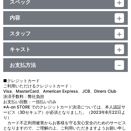
スペック
ｼﾞｬｹｯﾄｲﾗｽﾄは、ｷｬﾗｸﾀｰﾃﾞｻﾞｲﾝの関修一が担当！
品番：BCBA-0195
ジャンル：TVアニメ
内容
ﾄﾞﾙﾋﾞｰﾃﾞｼﾞﾀﾙ(ﾓﾉﾗﾙ)／片面1層／ｽﾀﾝﾀﾞｰﾄﾞ／日本語字幕付（ON・
制作年度：1980年
OFF可能）／カラー／確103分／12巻
スタッフ
【4話収録】
第22話 脚本：宮崎 晃／絵コンテ：竹田のびる／作画監督：後上
■第22話「病気にならない薬」
義隆
夏休みなのに、オタフク風邪なんかにかかってたまるもんか！ そ
キャスト
第23話 脚本：宮崎 晃／絵コンテ：横田和善／作画監督：こさこ
のためには、オーストリアの偉い先生が発明した薬“命の水”をどう
トム：野沢雅子／ハック：青木和代／ベッキー：潘 恵子／ポリーお
吉重
しても手に入れる必要がある。僕は薬売りのおじさんと、チラシ配
ばさん：遠藤 晴／シッド：白川澄子／メアリー：小沢かほる／アル
第24話 脚本：太田省吾、宮崎 晃／絵コンテ：腰 繁男／作画監
りをする代わりに“命の水”をもらう約束をした。みんなの協力で、
お支払方法
フレッド：菅谷政子
督：こさこ吉重、桜井美知代
夕方までにすっかりチラシを配り終えた。それではいざ、大事な薬
第25話 脚本：宮崎 晃／絵コンテ：竹田のびる／作画監督：高野
をもらおうと僕とハックは酒場まで行ったんだけど……。
登
■第23話「ナマズ釣りの日」
■クレジットカード
楽しい夏休みのある日、僕は親友ハックとナマズ釣りに出かける
ご利用いただけるクレジットカード：
原作：マーク・トウェイン／製作：本橋浩一／製作管理：高桑 充／
事にした。目的地はハリーの岸辺だ。ところが、ベッキーが一緒に
Visa、MasterCard、American Express、JCB、Diners Club
企画：佐藤昭司／音楽：服部克久／キャラクターデザイン：関 修一
ついて行くと言って聞かないんだ。結局僕とハックはベッキーを連
決済手数料：弊社負担
／美術監督：阿部泰三郎／プロデューサー：松土隆二／演出：斉藤
れて岸辺まで行く事になった。でもすぐにベッキーは退屈して、あ
お支払い回数：一括払いのみ
博／制作：日本アニメーション、フジテレビ
れこれ言い出した。これだから女の子ってヤツは……。でも、ベッ
※A-on STORE でのクレジットカード決済については、本人認証サ
キーはハックの話を聞いた後、僕の釣りに手を貸してくれたんだ。
ービス（3Dセキュア）が必須となりました。（2023年8月22日よ
■第24話「ネクタイをしたハック」
り）
ベッキーの所に大おばさんがやって来た。この大おばさん、ベッ
カード不正利用被害からお客様を守る安心安全のためのサービス
キーからハックの話を聞いてすっかり同情しちゃって、養子にした
となりますので、ご理解の上、ご利用いただきますようお願い申し