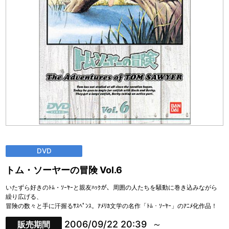
DVD
トム・ソーヤーの冒険 Vol.6
いたずら好きのﾄﾑ・ｿｰﾔｰと親友ﾊｯｸが、周囲の人たちを騒動に巻き込みながら
繰り広げる、
冒険の数々と手に汗握るｻｽﾍﾟﾝｽ。ｱﾒﾘｶ文学の名作「ﾄﾑ・ｿｰﾔｰ」のｱﾆﾒ化作品！
2006/09/22 20:39
販売期間