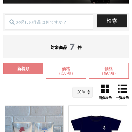
検索
7
対象商品
件
新着順
価格
価格
（安い順）
（高い順）
画像表示
一覧表示