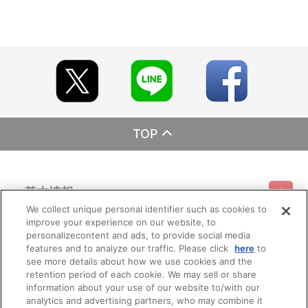
TOP
基本情報
We collect unique personal identifier such as cookies to
improve your experience on our website, to
ご利用情報
利用規約
特定商取引法に基づく表示
プライバシーポリシー
personalizecontent and ads, to provide social media
features and to analyze our traffic. Please click
here
to
see more details about how we use cookies and the
会員メニュー
ご利用ガイド
サイトマップ
お問い合わせ
推奨環境
retention period of each cookie. We may sell or share
プライバシーオプション
会社概要
information about your use of our website to/with our
その他のご案内
analytics and advertising partners, who may combine it
ログイン
会員規約
新規会員登録