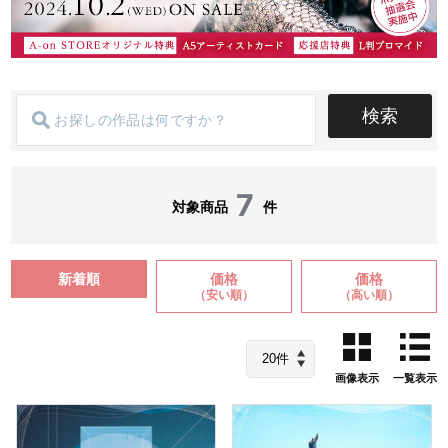
検索
7
対象商品
件
新着順
価格
価格
（安い順）
（高い順）
画像表示
一覧表示