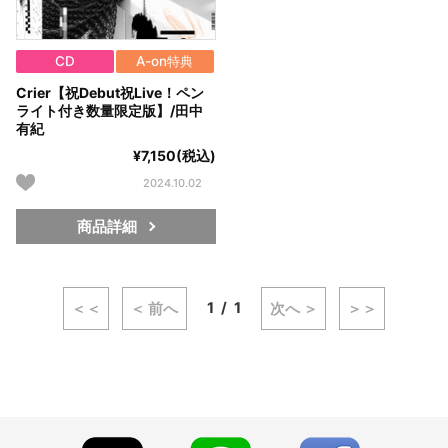
CD
A-on特典
Crier【祝Debut祝Live！ペン
ライト付き数量限定版】/田中
有紀
¥7,150(税込)
2024.10.02
商品詳細
1
1
＜＜
＜ 前へ
次へ ＞
＞＞