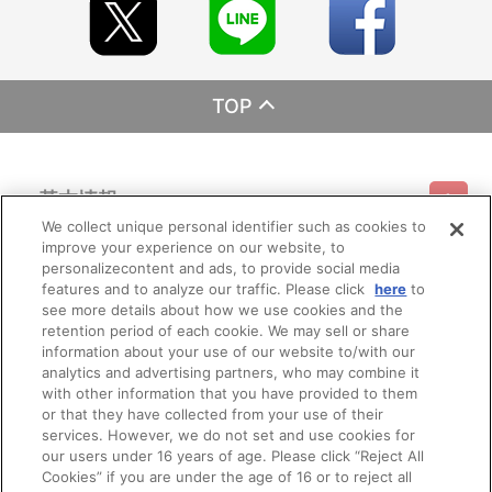
TOP
基本情報
We collect unique personal identifier such as cookies to
improve your experience on our website, to
ご利用情報
利用規約
特定商取引法に基づく表示
プライバシーポリシー
personalizecontent and ads, to provide social media
features and to analyze our traffic. Please click
here
to
see more details about how we use cookies and the
会員メニュー
ご利用ガイド
サイトマップ
お問い合わせ
推奨環境
retention period of each cookie. We may sell or share
プライバシーオプション
会社概要
information about your use of our website to/with our
その他のご案内
analytics and advertising partners, who may combine it
ログイン
会員規約
新規会員登録
Do Not Sell or Share My Personal Information
with other information that you have provided to them
or that they have collected from your use of their
公式X
バンダイナムコフィルムワークス
services. However, we do not set and use cookies for
our users under 16 years of age. Please click “Reject All
Cookies” if you are under the age of 16 or to reject all