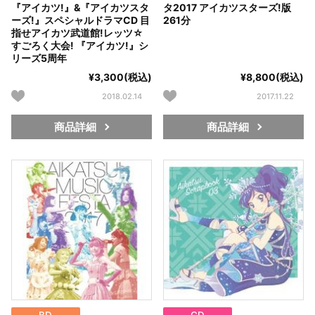
『アイカツ!』&『アイカツスタ
タ2017 アイカツスターズ!版
ーズ!』スペシャルドラマCD 目
261分
指せアイカツ武道館!レッツ☆
すごろく大会! 『アイカツ!』シ
リーズ5周年
¥3,300(税込)
¥8,800(税込)
2018.02.14
2017.11.22
商品詳細
商品詳細