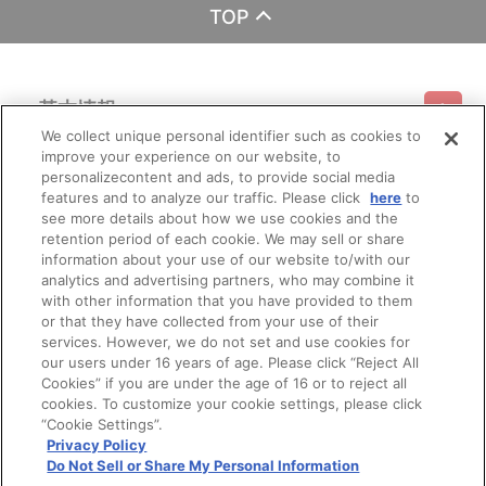
TOP
基本情報
We collect unique personal identifier such as cookies to
improve your experience on our website, to
ご利用情報
利用規約
特定商取引法に基づく表示
プライバシーポリシー
personalizecontent and ads, to provide social media
features and to analyze our traffic. Please click
here
to
see more details about how we use cookies and the
会員メニュー
ご利用ガイド
サイトマップ
お問い合わせ
推奨環境
retention period of each cookie. We may sell or share
プライバシーオプション
会社概要
information about your use of our website to/with our
その他のご案内
analytics and advertising partners, who may combine it
ログイン
会員規約
新規会員登録
Do Not Sell or Share My Personal Information
with other information that you have provided to them
or that they have collected from your use of their
公式X
バンダイナムコフィルムワークス
services. However, we do not set and use cookies for
our users under 16 years of age. Please click “Reject All
Cookies” if you are under the age of 16 or to reject all
cookies. To customize your cookie settings, please click
“Cookie Settings”.
Privacy Policy
Do Not Sell or Share My Personal Information