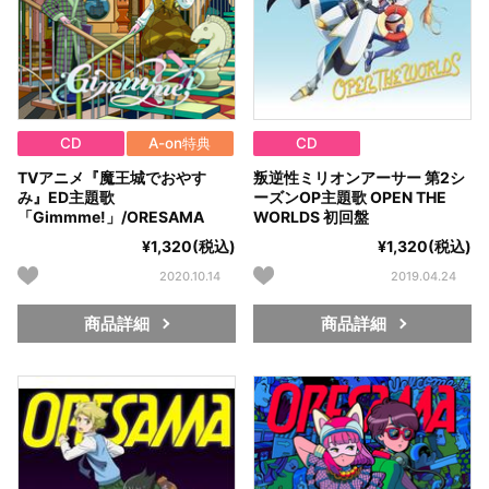
CD
A-on特典
CD
TVアニメ『魔王城でおやす
叛逆性ミリオンアーサー 第2シ
み』ED主題歌
ーズンOP主題歌 OPEN THE
「Gimmme!」/ORESAMA
WORLDS 初回盤
¥1,320(税込)
¥1,320(税込)
2020.10.14
2019.04.24
商品詳細
商品詳細