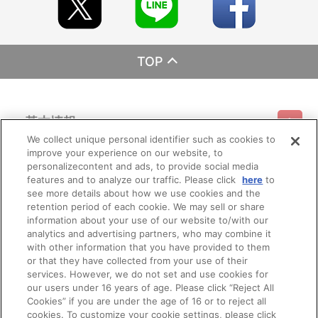
TOP
基本情報
We collect unique personal identifier such as cookies to
improve your experience on our website, to
ご利用情報
利用規約
特定商取引法に基づく表示
プライバシーポリシー
personalizecontent and ads, to provide social media
features and to analyze our traffic. Please click
here
to
see more details about how we use cookies and the
会員メニュー
ご利用ガイド
サイトマップ
お問い合わせ
推奨環境
retention period of each cookie. We may sell or share
プライバシーオプション
会社概要
information about your use of our website to/with our
その他のご案内
analytics and advertising partners, who may combine it
ログイン
会員規約
新規会員登録
Do Not Sell or Share My Personal Information
with other information that you have provided to them
or that they have collected from your use of their
公式X
バンダイナムコフィルムワークス
services. However, we do not set and use cookies for
our users under 16 years of age. Please click “Reject All
Cookies” if you are under the age of 16 or to reject all
cookies. To customize your cookie settings, please click