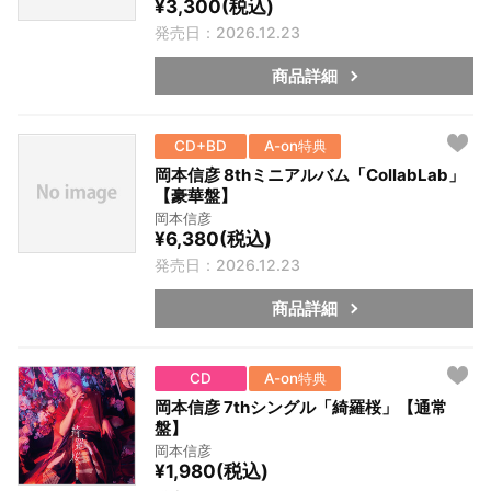
¥3,300(税込)
発売日：2026.12.23
商品詳細
CD+BD
A-on特典
岡本信彦 8thミニアルバム「CollabLab」
【豪華盤】
岡本信彦
¥6,380(税込)
発売日：2026.12.23
商品詳細
CD
A-on特典
岡本信彦 7thシングル「綺羅桜」【通常
盤】
岡本信彦
¥1,980(税込)