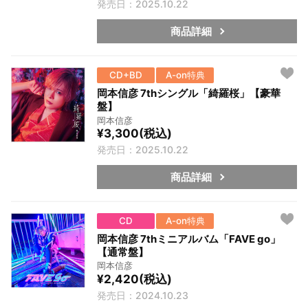
発売日：2025.10.22
商品詳細
CD+BD
A-on特典
岡本信彦 7thシングル「綺羅桜」【豪華
盤】
岡本信彦
¥3,300(税込)
発売日：2025.10.22
商品詳細
CD
A-on特典
岡本信彦 7thミニアルバム「FAVE go」
【通常盤】
岡本信彦
¥2,420(税込)
発売日：2024.10.23