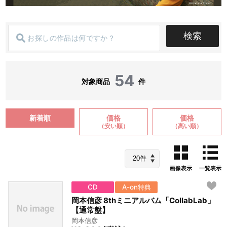
検索
54
対象商品
件
新着順
価格
価格
（安い順）
（高い順）
画像表示
一覧表示
CD
A-on特典
岡本信彦 8thミニアルバム「CollabLab」
【通常盤】
岡本信彦