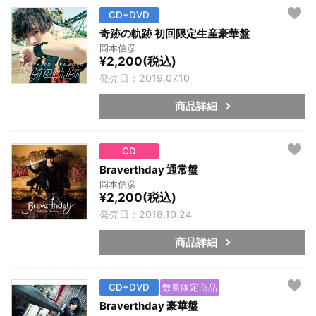
CD+DVD
奇跡の軌跡 初回限定生産豪華盤
岡本信彦
¥2,200(税込)
発売日：2019.07.10
商品詳細
CD
Braverthday 通常盤
岡本信彦
¥2,200(税込)
発売日：2018.10.24
商品詳細
CD+DVD
数量限定商品
Braverthday 豪華盤