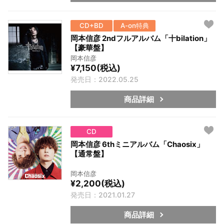
CD+BD
A-on特典
岡本信彦 2ndフルアルバム「十bilation」
【豪華盤】
岡本信彦
¥7,150(税込)
発売日：2022.05.25
商品詳細
CD
岡本信彦 6thミニアルバム「Chaosix」
【通常盤】
岡本信彦
¥2,200(税込)
発売日：2021.01.27
商品詳細