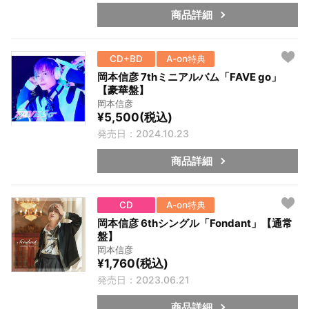
商品詳細
CD+BD
A-on特典
岡本信彦 7thミニアルバム「FAVE go」
【豪華盤】
岡本信彦
¥5,500(税込)
発売日：2024.10.23
商品詳細
CD
A-on特典
岡本信彦 6thシングル「Fondant」【通常
盤】
岡本信彦
¥1,760(税込)
発売日：2023.06.21
商品詳細