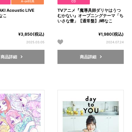
A-on特典
CD
KI Acoustic LIVE
TVアニメ『魔導具師ダリヤはうつ
岬なこ
むかない』オープニングテーマ「ち
いさな蕾」【通常盤】/岬なこ
¥3,850(税込)
¥1,980(税込)
2025.03.05
2024.07.24
商品詳細
商品詳細