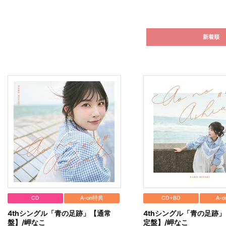
新着順
CD
A-on特典
CD+BD
A-
4thシングル「青の足跡」【通常
4thシングル「青の足跡
盤】/岬なこ
定盤】/岬なこ