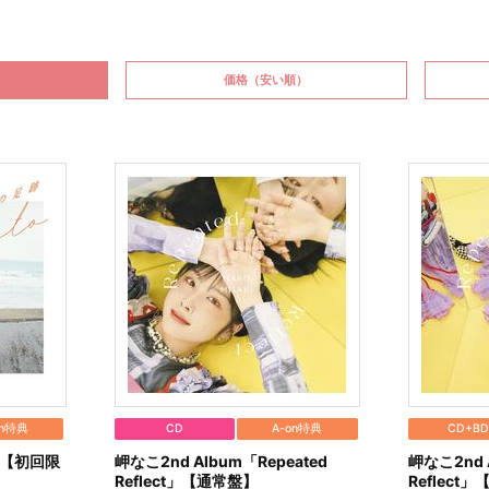
価格
（安い順）
on特典
CD
A-on特典
CD+B
」【初回限
岬なこ2nd Album「Repeated
岬なこ2nd 
Reflect」【通常盤】
Reflec