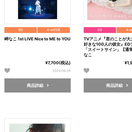
BD
A-on特典
CD
A-
岬なこ 1st LIVE Nice to ME to YOU
TVアニメ『君のことが大
好きな100人の彼女』ED
「スイートサイン」【通常
なこ
¥7,700(税込)
¥1
2024.06.05
商品詳細
商品詳細