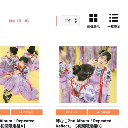
価格
（高い順）
画像表示
一覧表示
D
A-on特典
CD+BD
A-on特典
Album「Repeated
岬なこ2nd Album「Repeated
t」【初回限定盤A】
Reflect」【初回限定盤B】