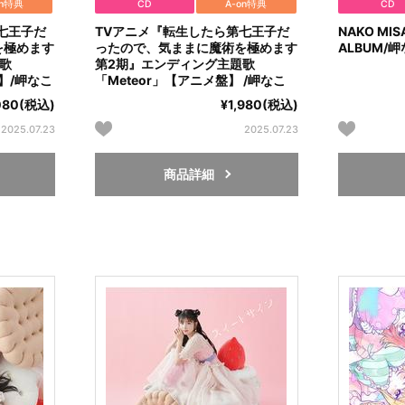
on特典
CD
A-on特典
CD
七王子だ
TVアニメ『転生したら第七王子だ
NAKO MISA
を極めます
ったので、気ままに魔術を極めます
ALBUM/
歌
第2期』エンディング主題歌
】/岬なこ
「Meteor」【アニメ盤】 /岬なこ
080(税込)
¥1,980(税込)
2025.07.23
2025.07.23
商品詳細