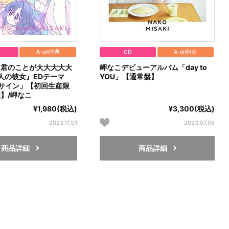
A-on特典
CD
A-on特典
『君のことが大大大大大
岬なこデビューアルバム「day to
0人の彼女』EDテーマ
YOU」【通常盤】
サイン」【初回生産限
盤】/岬なこ
¥1,980(税込)
¥3,300(税込)
2023.11.01
2023.07.05
商品詳細
商品詳細