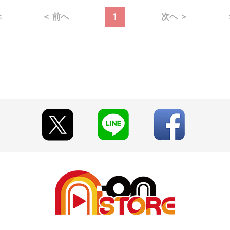
＜
＜ 前へ
1
次へ ＞