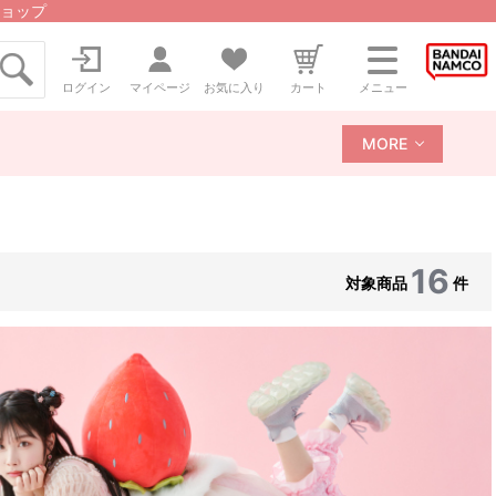
ョップ
ログイン
マイページ
お気に入り
カート
メニュー
MORE
16
対象商品
件