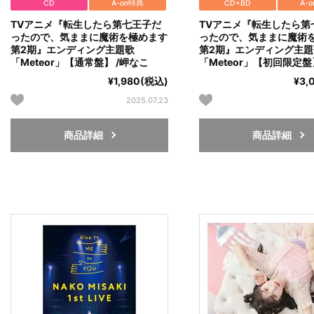
CD
A-on特典
CD+BD
A-
TVアニメ『転生したら第七王子だ
TVアニメ『転生したら第
ったので、気ままに魔術を極めます
ったので、気ままに魔術
第2期』エンディング主題歌
第2期』エンディング主題
「Meteor」【通常盤】 /岬なこ
「Meteor」【初回限定盤
¥1,980(税込)
¥3,
2025.07.23
商品詳細
商品詳細