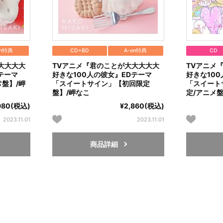
on特典
CD+BD
A-on特典
CD
大大大大
TVアニメ『君のことが大大大大大
TVアニメ
テーマ
好きな100人の彼女』EDテーマ
好きな10
盤】/岬
「スイートサイン」【初回限定
「スイート
盤】/岬なこ
定/アニメ
,980(税込)
¥2,860(税込)
2023.11.01
2023.11.01
商品詳細