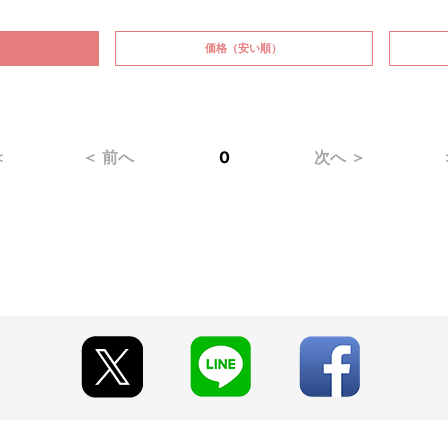
価格
（安い順）
＜
＜ 前へ
0
次へ ＞