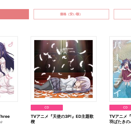
価格
（安い順）
CD
CD
hree
TVアニメ『天使の3P!』ED主題歌
TVアニメ『
m♪
楔
羽ばたきの