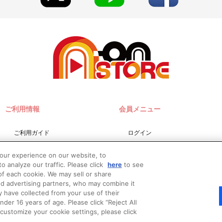
ご利用情報
会員メニュー
ご利用ガイド
ログイン
サイトマップ
会員規約
your experience on our website, to
お問い合わせ
新規会員登録
o analyze our traffic. Please click
here
to see
f each cookie. We may sell or share
推奨環境
nd advertising partners, who may combine it
Do Not Sell or Share My
y have collected from your use of their
Personal Information
er 16 years of age. Please click “Reject All
o customize your cookie settings, please click