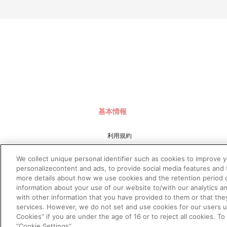
基本情報
利用規約
特定商取引法に基づく表示
We collect unique personal identifier such as cookies to improve 
プライバシーポリシー
personalizecontent and ads, to provide social media features and t
more details about how we use cookies and the retention period o
プライバシーオプション
information about your use of our website to/with our analytics a
会社概要
with other information that you have provided to them or that the
services. However, we do not set and use cookies for our users und
Cookies” if you are under the age of 16 or to reject all cookies. T
“Cookie Settings”.