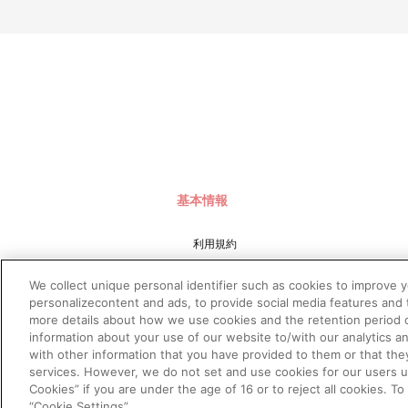
基本情報
利用規約
特定商取引法に基づく表示
We collect unique personal identifier such as cookies to improve 
プライバシーポリシー
personalizecontent and ads, to provide social media features and t
more details about how we use cookies and the retention period o
プライバシーオプション
information about your use of our website to/with our analytics a
会社概要
with other information that you have provided to them or that the
services. However, we do not set and use cookies for our users und
Cookies” if you are under the age of 16 or to reject all cookies. T
“Cookie Settings”.