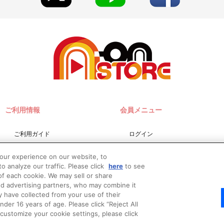
ご利用情報
会員メニュー
ご利用ガイド
ログイン
サイトマップ
会員規約
your experience on our website, to
お問い合わせ
新規会員登録
o analyze our traffic. Please click
here
to see
f each cookie. We may sell or share
推奨環境
nd advertising partners, who may combine it
Do Not Sell or Share My
y have collected from your use of their
Personal Information
er 16 years of age. Please click “Reject All
o customize your cookie settings, please click