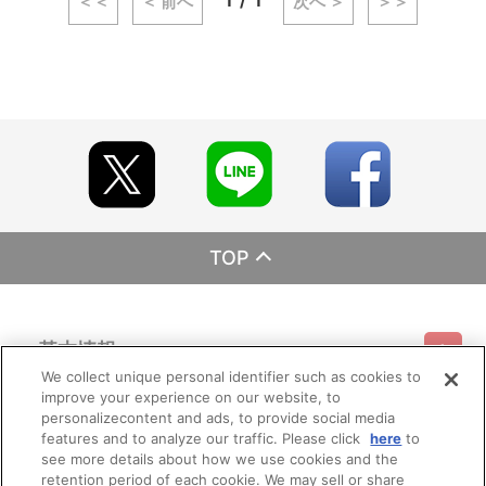
1
1
＜＜
＜ 前へ
次へ ＞
＞＞
TOP
基本情報
We collect unique personal identifier such as cookies to
improve your experience on our website, to
ご利用情報
利用規約
特定商取引法に基づく表示
プライバシーポリシー
personalizecontent and ads, to provide social media
features and to analyze our traffic. Please click
here
to
see more details about how we use cookies and the
会員メニュー
ご利用ガイド
サイトマップ
お問い合わせ
推奨環境
retention period of each cookie. We may sell or share
プライバシーオプション
会社概要