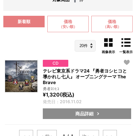
新着順
価格
価格
（安い順）
（高い順）
画像表示
一覧表示
CD
テレビ東京系ドラマ24 『勇者ヨシヒコと
導かれし七人』 オープニングテーマ The
Brave
勇者ﾖｼﾋｺ
¥1,320(税込)
発売日：2016.11.02
商品詳細