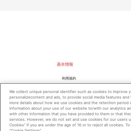
基本情報
利用規約
特定商取引法に基づく表示
We collect unique personal identifier such as cookies to improve 
プライバシーポリシー
personalizecontent and ads, to provide social media features and t
more details about how we use cookies and the retention period o
プライバシーオプション
information about your use of our website to/with our analytics a
会社概要
with other information that you have provided to them or that the
services. However, we do not set and use cookies for our users und
Cookies” if you are under the age of 16 or to reject all cookies. T
“Cookie Settings”.