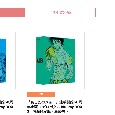
価格
（安い順）
BD
始50周
『あしたのジョー』連載開始50周
ay BOX
年企画 メガロボクス Blu-ray BOX
3 特装限定版＜最終巻＞