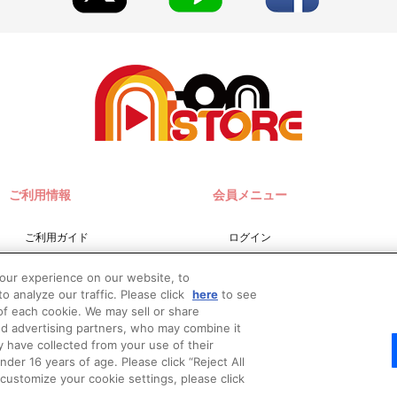
ご利用情報
会員メニュー
ご利用ガイド
ログイン
サイトマップ
会員規約
your experience on our website, to
お問い合わせ
新規会員登録
o analyze our traffic. Please click
here
to see
f each cookie. We may sell or share
推奨環境
nd advertising partners, who may combine it
Do Not Sell or Share My
y have collected from your use of their
Personal Information
er 16 years of age. Please click “Reject All
o customize your cookie settings, please click