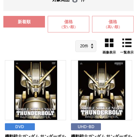
新着順
価格
価格
（安い順）
（高い順）
画像表示
一覧表示
DVD
UHD-BD
機動戦士ガンダム サンダーボル
機動戦士ガンダム サンダーボル