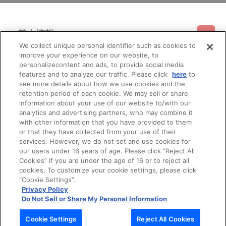
基本情報
We collect unique personal identifier such as cookies to
improve your experience on our website, to
ご利用情報
利用規約
特定商取引法に基づく表示
プライバシーポリシー
personalizecontent and ads, to provide social media
features and to analyze our traffic. Please click
here
to
see more details about how we use cookies and the
会員メニュー
ご利用ガイド
サイトマップ
お問い合わせ
推奨環境
retention period of each cookie. We may sell or share
プライバシーオプション
会社概要
information about your use of our website to/with our
その他のご案内
analytics and advertising partners, who may combine it
ログイン
会員規約
新規会員登録
Do Not Sell or Share My Personal Information
with other information that you have provided to them
or that they have collected from your use of their
公式X
バンダイナムコフィルムワークス
services. However, we do not set and use cookies for
our users under 16 years of age. Please click “Reject All
Cookies” if you are under the age of 16 or to reject all
cookies. To customize your cookie settings, please click
“Cookie Settings”.
Privacy Policy
Do Not Sell or Share My Personal Information
© Bandai Namco Filmworks Inc. All Rights Reserved.
Cookie Settings
Reject All Cookies